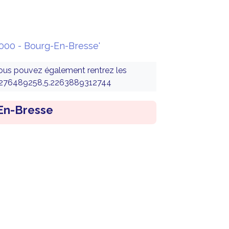
1000 - Bourg-En-Bresse'
vous pouvez également rentrez les
05276489258,5.2263889312744
En-Bresse