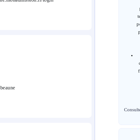
t
p
e-beaune
Consult