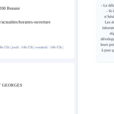
- Le dél
1200 Beaune
- Si
n’hési
r/actualites/horaires-ouverture
Les d
laborat
ré
développ
leurs p
4h-15h | jeudi : 14h-15h | vendredi : 14h-15h |
à jour 
ST GEORGES