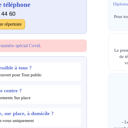
 téléphone
Diploma
 44 60
Pour to
re répertoire
e
numéro spécial Covid
.
Le prem
de t
v
ssible à tous ?
vert pour Tout public
ce centre ?
vements Sur place
, sur place, à domicile ?
dez-vous uniquement
- L