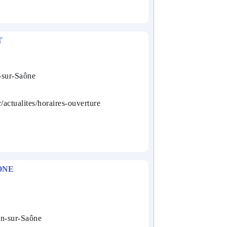
T
-sur-Saône
r/actualites/horaires-ouverture
ONE
on-sur-Saône