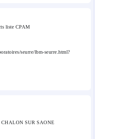
cts liste CPAM
boratoires/seurre/lbm-seurre.html?
00 CHALON SUR SAONE