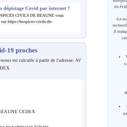
nasopha
en évi
dépistage Covid par internet ?
de HOSPICES CIVILS DE BEAUNE vous
-Le te
ur https://hospices-civils-de-
recherc
Il indi
car
id-19 proches
essous est calculée à partir de l'adresse: AV
v
EDEX
a
3 BEAUNE CEDEX
a
aune.monadmission.fr/login