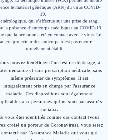
ryngé. La technique utilisée (PCR) permet de mettre
dence le matériel génétique (ARN) du virus COVID-
19.
st sérologique, qui s’effectue sur une prise de sang,
he la présence d’anticorps spécifiques au COVID-19.
que que la personne a été en contact avec le virus. Le
actère protecteur des anticorps n’est pas encore
formellement établi
Vous pouvez bénéficier d’un test de dépistage, à
otre demande et sans prescription médicale, sans
même présenter de symptômes. Il est
intégralement pris en charge par l'assurance
maladie. Ces dispositions sont également
pplicables aux personnes qui ne sont pas assurés
sociaux.
Si vous êtes identifiés comme cas contact (vous
vez croisé un porteur de Coronavirus), vous serez
contacté par ’Assurance Maladie qui vous qui