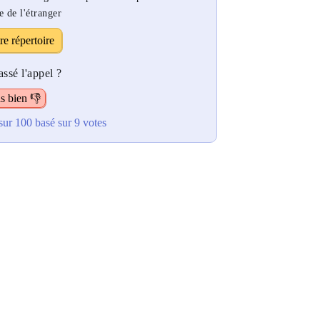
e de l'étranger
re répertoire
ssé l'appel ?
s bien 👎
sur 100
basé sur
9
votes