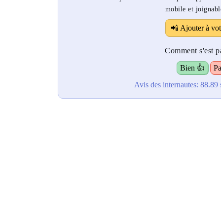
mobile et joignabl
📲 Ajouter à vot
Comment s'est pa
Bien 👍
Pa
Avis des internautes:
88.89