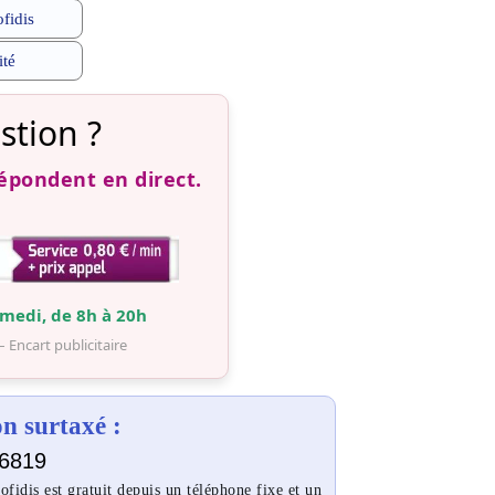
ofidis
ité
stion ?
répondent en direct.
medi, de 8h à 20h
– Encart publicitaire
 surtaxé :
6819
idis est gratuit depuis un téléphone fixe et un