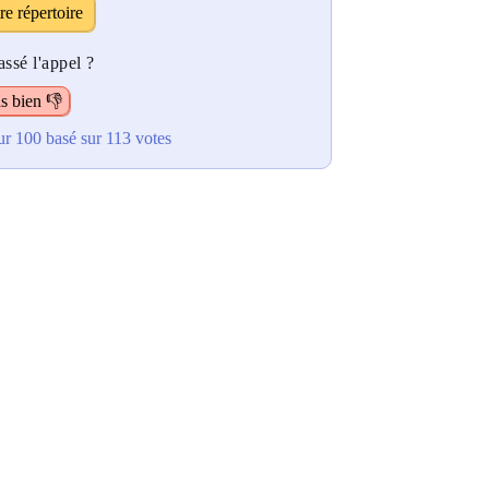
re répertoire
ssé l'appel ?
s bien 👎
ur 100
basé sur
113
votes