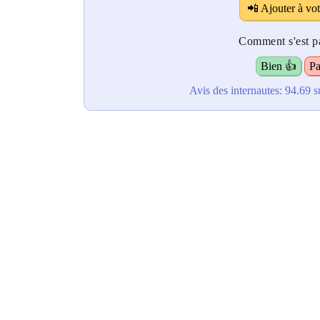
📲 Ajouter à vot
Comment s'est pa
Bien 👍
Pa
Avis des internautes:
94.69
s