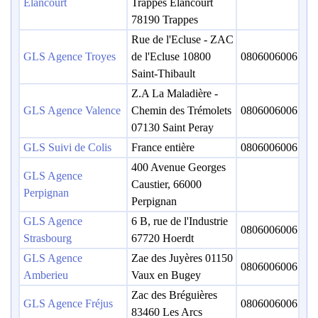
Elancourt
Trappes Elancourt
78190 Trappes
Rue de l'Ecluse - ZAC
GLS Agence Troyes
de l'Ecluse 10800
0806006006
Saint-Thibault
Z.A La Maladière -
GLS Agence Valence
Chemin des Trémolets
0806006006
07130 Saint Peray
GLS Suivi de Colis
France entière
0806006006
400 Avenue Georges
GLS Agence
Caustier, 66000
Perpignan
Perpignan
GLS Agence
6 B, rue de l'Industrie
0806006006
Strasbourg
67720 Hoerdt
GLS Agence
Zae des Juyères 01150
0806006006
Amberieu
Vaux en Bugey
Zac des Bréguières
GLS Agence Fréjus
0806006006
83460 Les Arcs