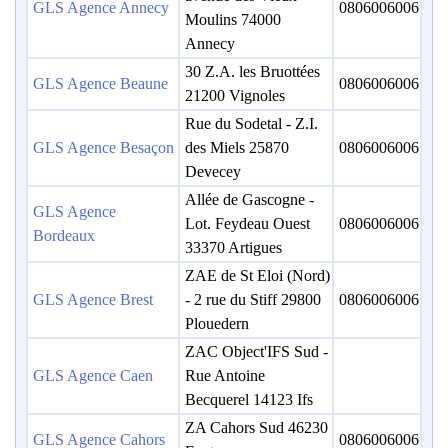
GLS Agence Annecy
0806006006
Moulins 74000
Annecy
30 Z.A. les Bruottées
GLS Agence Beaune
0806006006
21200 Vignoles
Rue du Sodetal - Z.I.
GLS Agence Besaçon
des Miels 25870
0806006006
Devecey
Allée de Gascogne -
GLS Agence
Lot. Feydeau Ouest
0806006006
Bordeaux
33370 Artigues
ZAE de St Eloi (Nord)
GLS Agence Brest
- 2 rue du Stiff 29800
0806006006
Plouedern
ZAC Object'IFS Sud -
GLS Agence Caen
Rue Antoine
Becquerel 14123 Ifs
ZA Cahors Sud 46230
GLS Agence Cahors
0806006006