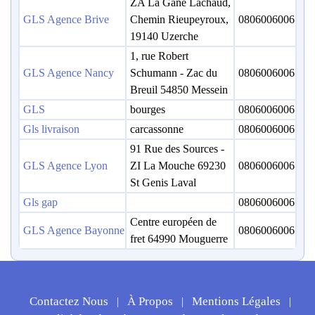
ZA La Gane Lachaud,
GLS Agence Brive
Chemin Rieupeyroux,
0806006006
19140 Uzerche
1, rue Robert
GLS Agence Nancy
Schumann - Zac du
0806006006
Breuil 54850 Messein
GLS
bourges
0806006006
Gls livraison
carcassonne
0806006006
91 Rue des Sources -
GLS Agence Lyon
ZI La Mouche 69230
0806006006
St Genis Laval
Gls gap
0806006006
Centre européen de
GLS Agence Bayonne
0806006006
fret 64990 Mouguerre
Contactez Nous
À Propos
Mentions Légales
|
|
|