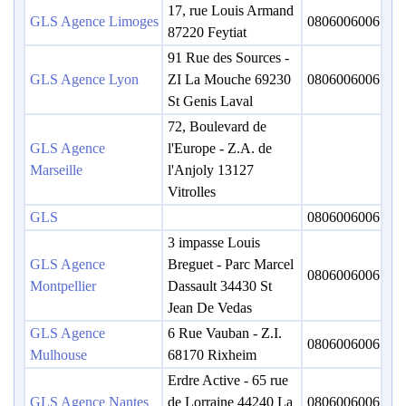
17, rue Louis Armand
GLS Agence Limoges
0806006006
87220 Feytiat
91 Rue des Sources -
GLS Agence Lyon
ZI La Mouche 69230
0806006006
St Genis Laval
72, Boulevard de
GLS Agence
l'Europe - Z.A. de
Marseille
l'Anjoly 13127
Vitrolles
GLS
0806006006
3 impasse Louis
GLS Agence
Breguet - Parc Marcel
0806006006
Montpellier
Dassault 34430 St
Jean De Vedas
GLS Agence
6 Rue Vauban - Z.I.
0806006006
Mulhouse
68170 Rixheim
Erdre Active - 65 rue
GLS Agence Nantes
de Lorraine 44240 La
0806006006