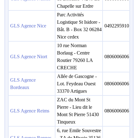
Chapelle sur Erdre
Parc Activités
Logistique St Isidore -
GLS Agence Nice
0492295910
Bât. B - Box 32 06284
Nice cedex
10 rue Norman
Borlaug - Centre
GLS Agence Niort
0806006006
Routier 79260 LA
CRECHE
Allée de Gascogne -
GLS Agence
Lot. Feydeau Ouest
0806006006
Bordeaux
33370 Artigues
ZAC du Mont St
Pierre - Lieu dit le
GLS Agence Reims
0806006006
Mont St Pierre 51430
Tinqueux
6, rue Emile Souvestre
GLS Agence Rennes
- ZA de Mivoie 35136