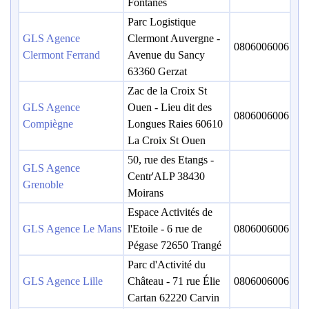
Fontanes
Parc Logistique
GLS Agence
Clermont Auvergne -
0806006006
Clermont Ferrand
Avenue du Sancy
63360 Gerzat
Zac de la Croix St
GLS Agence
Ouen - Lieu dit des
0806006006
Compiègne
Longues Raies 60610
La Croix St Ouen
50, rue des Etangs -
GLS Agence
Centr'ALP 38430
Grenoble
Moirans
Espace Activités de
GLS Agence Le Mans
l'Etoile - 6 rue de
0806006006
Pégase 72650 Trangé
Parc d'Activité du
GLS Agence Lille
Château - 71 rue Élie
0806006006
Cartan 62220 Carvin