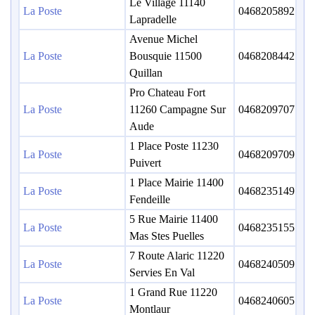
Le Village 11140
La Poste
0468205892
Lapradelle
Avenue Michel
La Poste
Bousquie 11500
0468208442
Quillan
Pro Chateau Fort
La Poste
11260 Campagne Sur
0468209707
Aude
1 Place Poste 11230
La Poste
0468209709
Puivert
1 Place Mairie 11400
La Poste
0468235149
Fendeille
5 Rue Mairie 11400
La Poste
0468235155
Mas Stes Puelles
7 Route Alaric 11220
La Poste
0468240509
Servies En Val
1 Grand Rue 11220
La Poste
0468240605
Montlaur