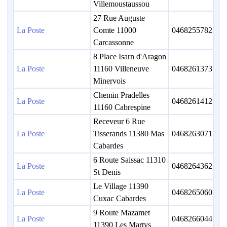
Villemoustaussou
27 Rue Auguste
La Poste
Comte 11000
0468255782
Carcassonne
8 Place Isarn d'Aragon
La Poste
11160 Villeneuve
0468261373
Minervois
Chemin Pradelles
La Poste
0468261412
11160 Cabrespine
Receveur 6 Rue
La Poste
Tisserands 11380 Mas
0468263071
Cabardes
6 Route Saissac 11310
La Poste
0468264362
St Denis
Le Village 11390
La Poste
0468265060
Cuxac Cabardes
9 Route Mazamet
La Poste
0468266044
11390 Les Martys