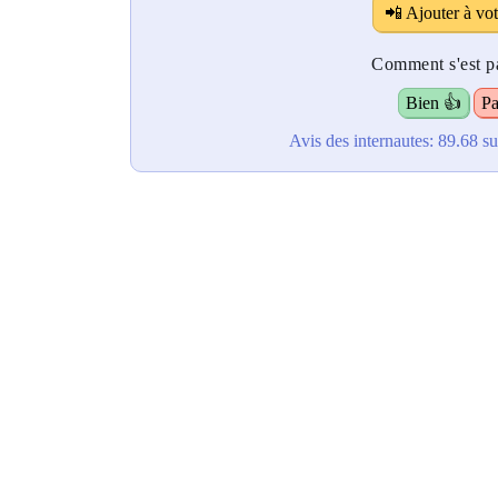
📲 Ajouter à vot
Comment s'est pa
Bien 👍
Pa
Avis des internautes:
89.68
su