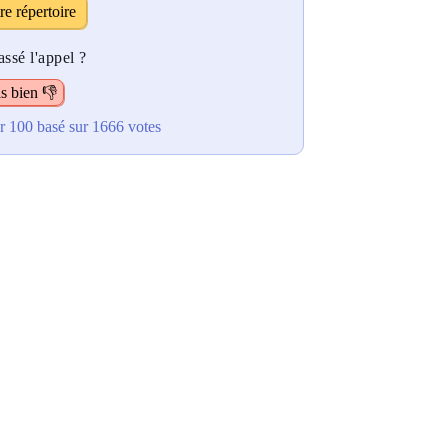
re répertoire
ssé l'appel ?
s bien 👎
r 100
basé sur
1666
votes