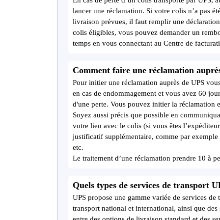
En cas de perte d’un colis transporté par UPS, a
lancer une réclamation. Si votre colis n’a pas été
livraison prévues, il faut remplir une déclaratio
colis éligibles, vous pouvez demander un rembou
temps en vous connectant au Centre de facturat
Comment faire une réclamation auprè
Pour initier une réclamation auprès de UPS vous
en cas de endommagement et vous avez 60 jours
d'une perte. Vous pouvez initier la réclamation 
Soyez aussi précis que possible en communiquant
votre lien avec le colis (si vous êtes l’expéditeur
justificatif supplémentaire, comme par exemple
etc.
Le traitement d’une réclamation prendre 10 à pe
Quels types de services de transport U
UPS propose une gamme variée de services de tra
transport national et international, ainsi que des
entre des options de livraison standard et des se