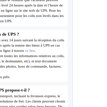
utant le vendeur que l'acheteur peuvent
 livré 24 heures après la date et l’heure de
n en ligne sur le site web de UPS. Pour les
rsement pour les colis non livrés dans les
ion UPS.
s de UPS ?
 avez 14 jours suivant la réception du colis
 après la remise des biens à UPS en cas
en ligne à travers
ce lien
.
 toutes les informations relatives au colis,
, le destinataire, etc), et tout document
 des photos, bons de commande, factures,
u près.
PS propose-t-il ?
nsport, incluant la livraison express, le
 solutions de fret. Les clients peuvent choisir
rvices plus rapides selon leurs besoins. De