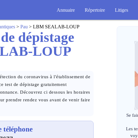
Annuaire
Répertoire
Litiges
antiques
>
Pau
> LBM SEALAB-LOUP
 de dépistage
ALAB-LOUP
tection du coronavirus à l'établissement de
test de dépistage gratuitement
donnance. Découvrez ci dessous les horaires
our prendre rendez vous avant de venir faire
Se fai
 téléphone
Les te
voy