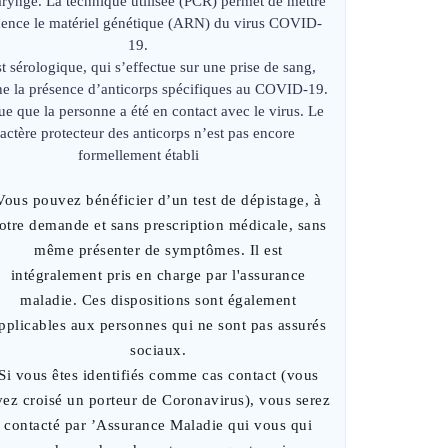
ryngé. La technique utilisée (PCR) permet de mettre
dence le matériel génétique (ARN) du virus COVID-
19.
st sérologique, qui s’effectue sur une prise de sang,
he la présence d’anticorps spécifiques au COVID-19.
que que la personne a été en contact avec le virus. Le
actère protecteur des anticorps n’est pas encore
formellement établi
Vous pouvez bénéficier d’un test de dépistage, à
otre demande et sans prescription médicale, sans
même présenter de symptômes. Il est
intégralement pris en charge par l'assurance
maladie. Ces dispositions sont également
pplicables aux personnes qui ne sont pas assurés
sociaux.
Si vous êtes identifiés comme cas contact (vous
vez croisé un porteur de Coronavirus), vous serez
contacté par ’Assurance Maladie qui vous qui