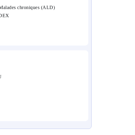
/Malades chroniques (ALD)
EDEX
U