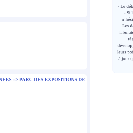
- Le dél
- Si
n’hési
Les d
laborat
ré
développ
leurs p
à jour 
NEES => PARC DES EXPOSITIONS DE