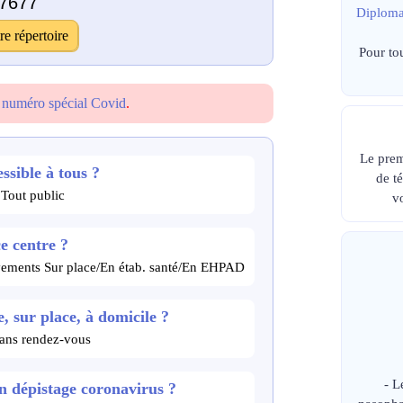
7677
Diploma
re répertoire
Pour to
e
numéro spécial Covid
.
Le prem
ssible à tous ?
de t
Tout public
v
ce centre ?
èvements Sur place/En étab. santé/En EHPAD
, sur place, à domicile ?
 sans rendez-vous
- L
un dépistage coronavirus ?