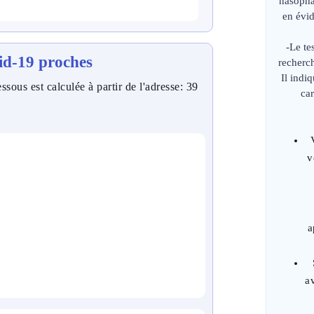
nasopha
en évi
-Le te
id-19 proches
recherc
Il indi
ssous est calculée à partir de l'adresse: 39
car
v
a
a