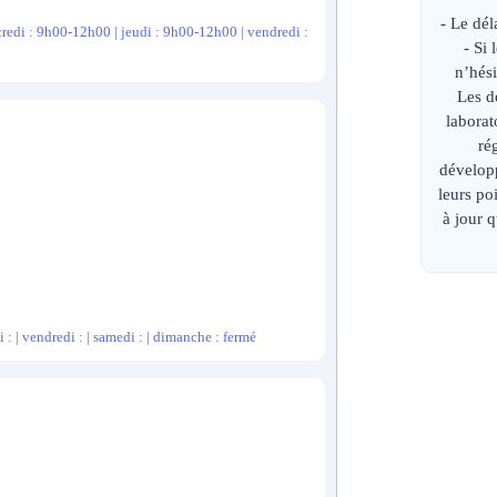
- Le dél
redi : 9h00-12h00 | jeudi : 9h00-12h00 | vendredi :
- Si
n’hési
Les d
laborat
ré
développ
leurs p
à jour 
 : | vendredi : | samedi : | dimanche : fermé