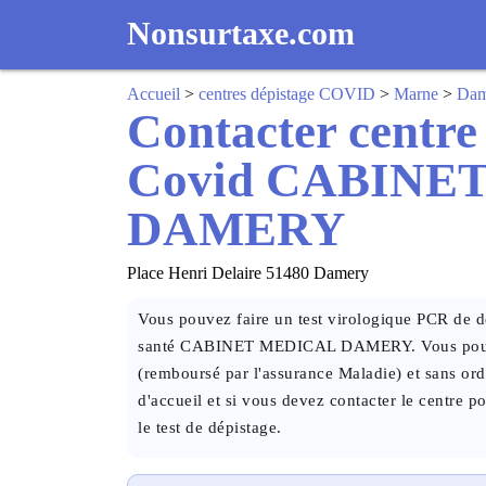
Nonsurtaxe.com
Accueil
>
centres dépistage COVID
>
Marne
>
Dam
Contacter centre
Covid CABINE
DAMERY
Place Henri Delaire 51480 Damery
Vous pouvez faire un test virologique PCR de dé
santé CABINET MEDICAL DAMERY. Vous pouvez 
(remboursé par l'assurance Maladie) et sans or
d'accueil et si vous devez contacter le centre p
le test de dépistage.