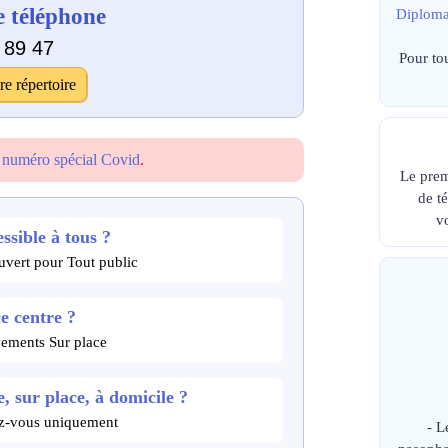
 téléphone
Diploma
 89 47
Pour to
re répertoire
e
numéro spécial Covid
.
Le prem
de t
v
ssible à tous ?
rt pour Tout public
ce centre ?
vements Sur place
, sur place, à domicile ?
dez-vous uniquement
- L