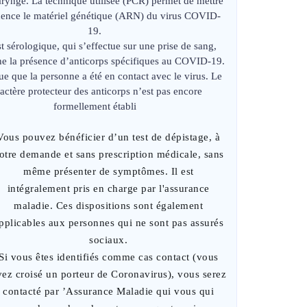
ryngé. La technique utilisée (PCR) permet de mettre
dence le matériel génétique (ARN) du virus COVID-
19.
st sérologique, qui s’effectue sur une prise de sang,
he la présence d’anticorps spécifiques au COVID-19.
que que la personne a été en contact avec le virus. Le
actère protecteur des anticorps n’est pas encore
formellement établi
Vous pouvez bénéficier d’un test de dépistage, à
otre demande et sans prescription médicale, sans
même présenter de symptômes. Il est
intégralement pris en charge par l'assurance
maladie. Ces dispositions sont également
pplicables aux personnes qui ne sont pas assurés
sociaux.
Si vous êtes identifiés comme cas contact (vous
vez croisé un porteur de Coronavirus), vous serez
contacté par ’Assurance Maladie qui vous qui