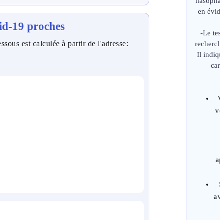
nasopha
en évi
id-19 proches
-Le te
ssous est calculée à partir de l'adresse:
recherc
Il indi
car
v
a
a