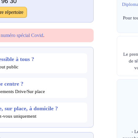
 96 30
Diploma
re répertoire
Pour to
e
numéro spécial Covid
.
Le prem
ssible à tous ?
de t
ut public
v
ce centre ?
vements Drive/Sur place
, sur place, à domicile ?
dez-vous uniquement
- L