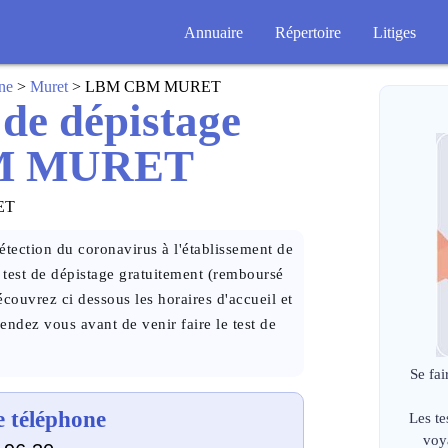
Annuaire
Répertoire
Litiges
ne
>
Muret
> LBM CBM MURET
 de dépistage
BM MURET
ET
tection du coronavirus à l'établissement de
st de dépistage gratuitement (remboursé
couvrez ci dessous les horaires d'accueil et
endez vous avant de venir faire le test de
Se fai
 téléphone
Les te
voy