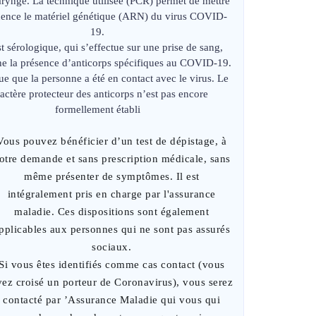
ryngé. La technique utilisée (PCR) permet de mettre
dence le matériel génétique (ARN) du virus COVID-
19.
st sérologique, qui s’effectue sur une prise de sang,
he la présence d’anticorps spécifiques au COVID-19.
que que la personne a été en contact avec le virus. Le
actère protecteur des anticorps n’est pas encore
formellement établi
Vous pouvez bénéficier d’un test de dépistage, à
otre demande et sans prescription médicale, sans
même présenter de symptômes. Il est
intégralement pris en charge par l'assurance
maladie. Ces dispositions sont également
pplicables aux personnes qui ne sont pas assurés
sociaux.
Si vous êtes identifiés comme cas contact (vous
vez croisé un porteur de Coronavirus), vous serez
contacté par ’Assurance Maladie qui vous qui