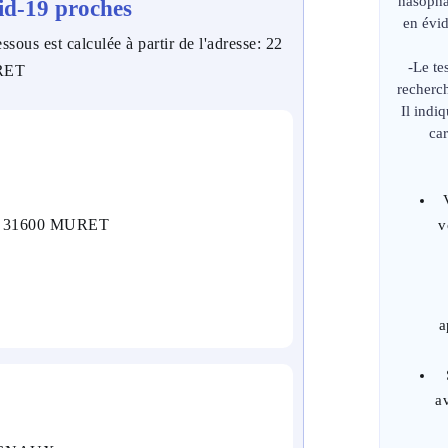
nasopha
id-19 proches
en évi
ssous est calculée à partir de l'adresse: 22
-Le te
RET
recherc
Il indi
car
Y 31600 MURET
v
a
a