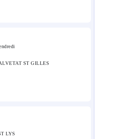
endredi
 SALVETAT ST GILLES
ST LYS