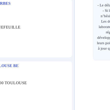
ARBES
- Le dél
- Si
n’hési
Les d
laborat
RNEFEUILLE
ré
développ
leurs p
à jour 
LOUSE BE
1000 TOULOUSE