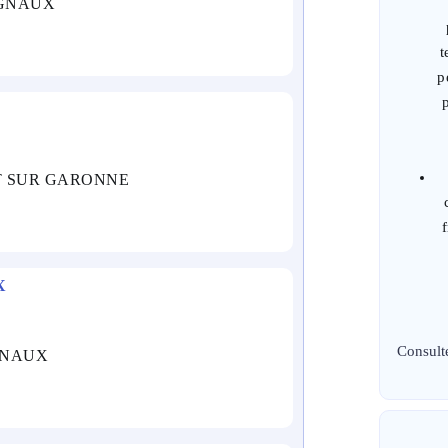
CUGNAUX
t
p
TET SUR GARONNE
X
Consult
UGNAUX