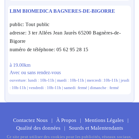
LBM BIOMEDICA BAGNERES-DE-BIGORRE
public: Tout public
adresse: 3 ter Allées Jean Jaurès 65200 Bagnères-de-
Bigorre
numéro de téléphone: 05 62 95 28 15
à 19.00km
Avec ou sans rendez-vous
ouverture: lundi : 10h-11h | mardi : 10h-11h | mercredi :10h-11h | jeudi
: 10h-11h | vendredi : 10h-11h | samedi :fermé | dimanche : fermé
Contactez Nous
À Propos
Mentions Légales
|
|
|
Qualité des données
Sourds et Malentendants
|
Ce site peut utiliser des cookies pour les publicités, réseaux sociaux,