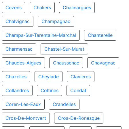
Cezens
Chaliers
Chalinargues
Chalvignac
Champagnac
Champs-Sur-Tarentaine-Marchal
Chanterelle
Charmensac
Chastel-Sur-Murat
Chaudes-Aigues
Chaussenac
Chavagnac
Chazelles
Cheylade
Clavieres
Collandres
Coltines
Condat
Coren-Les-Eaux
Crandelles
Cros-De-Montvert
Cros-De-Ronesque