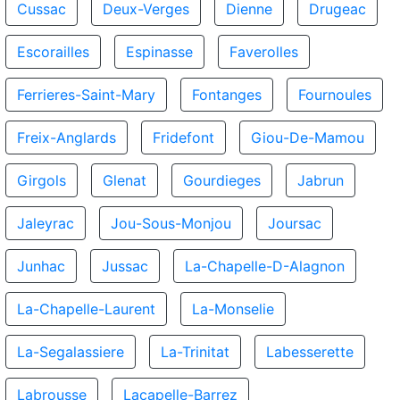
Cussac
Deux-Verges
Dienne
Drugeac
Escorailles
Espinasse
Faverolles
Ferrieres-Saint-Mary
Fontanges
Fournoules
Freix-Anglards
Fridefont
Giou-De-Mamou
Girgols
Glenat
Gourdieges
Jabrun
Jaleyrac
Jou-Sous-Monjou
Joursac
Junhac
Jussac
La-Chapelle-D-Alagnon
La-Chapelle-Laurent
La-Monselie
La-Segalassiere
La-Trinitat
Labesserette
Labrousse
Lacapelle-Barrez