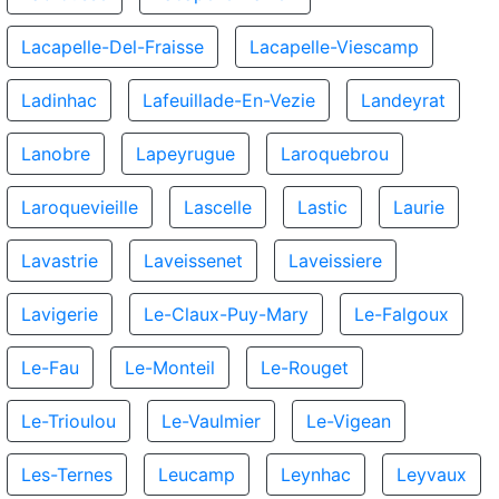
Lacapelle-Del-Fraisse
Lacapelle-Viescamp
Ladinhac
Lafeuillade-En-Vezie
Landeyrat
Lanobre
Lapeyrugue
Laroquebrou
Laroquevieille
Lascelle
Lastic
Laurie
Lavastrie
Laveissenet
Laveissiere
Lavigerie
Le-Claux-Puy-Mary
Le-Falgoux
Le-Fau
Le-Monteil
Le-Rouget
Le-Trioulou
Le-Vaulmier
Le-Vigean
Les-Ternes
Leucamp
Leynhac
Leyvaux