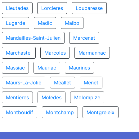
Lieutades
Lorcieres
Loubaresse
Lugarde
Madic
Malbo
Mandailles-Saint-Julien
Marcenat
Marchastel
Marcoles
Marmanhac
Massiac
Mauriac
Maurines
Maurs-La-Jolie
Meallet
Menet
Mentieres
Moledes
Molompize
Montboudif
Montchamp
Montgreleix