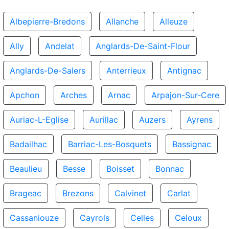
Albepierre-Bredons
Allanche
Alleuze
Ally
Andelat
Anglards-De-Saint-Flour
Anglards-De-Salers
Anterrieux
Antignac
Apchon
Arches
Arnac
Arpajon-Sur-Cere
Auriac-L-Eglise
Aurillac
Auzers
Ayrens
Badailhac
Barriac-Les-Bosquets
Bassignac
Beaulieu
Besse
Boisset
Bonnac
Brageac
Brezons
Calvinet
Carlat
Cassaniouze
Cayrols
Celles
Celoux