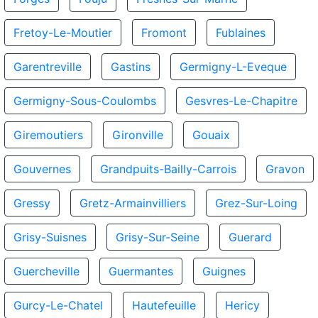
Fretoy-Le-Moutier
Fromont
Fublaines
Garentreville
Gastins
Germigny-L-Eveque
Germigny-Sous-Coulombs
Gesvres-Le-Chapitre
Giremoutiers
Gironville
Gouaix
Gouvernes
Grandpuits-Bailly-Carrois
Gravon
Gressy
Gretz-Armainvilliers
Grez-Sur-Loing
Grisy-Suisnes
Grisy-Sur-Seine
Guerard
Guercheville
Guermantes
Guignes
Gurcy-Le-Chatel
Hautefeuille
Hericy