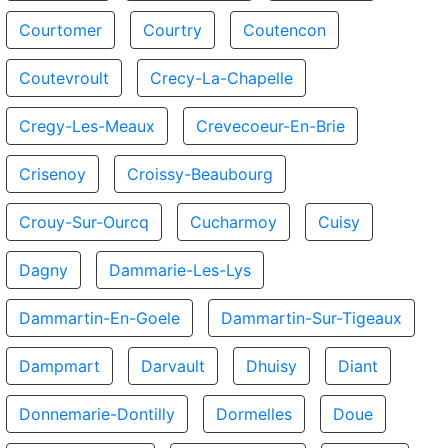
Courtomer
Courtry
Coutencon
Coutevroult
Crecy-La-Chapelle
Cregy-Les-Meaux
Crevecoeur-En-Brie
Crisenoy
Croissy-Beaubourg
Crouy-Sur-Ourcq
Cucharmoy
Cuisy
Dagny
Dammarie-Les-Lys
Dammartin-En-Goele
Dammartin-Sur-Tigeaux
Dampmart
Darvault
Dhuisy
Diant
Donnemarie-Dontilly
Dormelles
Doue