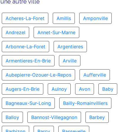
une autre ville
Acheres-La-Foret
Amillis
Amponville
Andrezel
Annet-Sur-Marne
Arbonne-La-Foret
Argentieres
Armentieres-En-Brie
Arville
Aubepierre-Ozouer-Le-Repos
Aufferville
Augers-En-Brie
Aulnoy
Avon
Baby
Bagneaux-Sur-Loing
Bailly-Romainvilliers
Balloy
Bannost-Villegagnon
Barbey
Barbizon
Barcy
Bassevelle