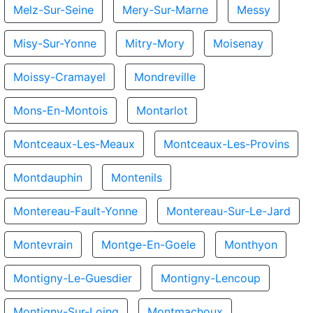
Melz-Sur-Seine
Mery-Sur-Marne
Messy
Misy-Sur-Yonne
Mitry-Mory
Moisenay
Moissy-Cramayel
Mondreville
Mons-En-Montois
Montarlot
Montceaux-Les-Meaux
Montceaux-Les-Provins
Montdauphin
Montenils
Montereau-Fault-Yonne
Montereau-Sur-Le-Jard
Montevrain
Montge-En-Goele
Monthyon
Montigny-Le-Guesdier
Montigny-Lencoup
Montigny-Sur-Loing
Montmachoux