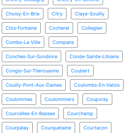
Choisy-En-Brie
Citry
Claye-Souilly
Clos-Fontaine
Cocherel
Collegien
Combs-La-Ville
Compans
Conches-Sur-Gondoire
Conde-Sainte-Libiaire
Congis-Sur-Therouanne
Coubert
Couilly-Pont-Aux-Dames
Coulombs-En-Valois
Coulommes
Coulommiers
Coupvray
Courcelles-En-Bassee
Courchamp
Courpalay
Courquetaine
Courtacon