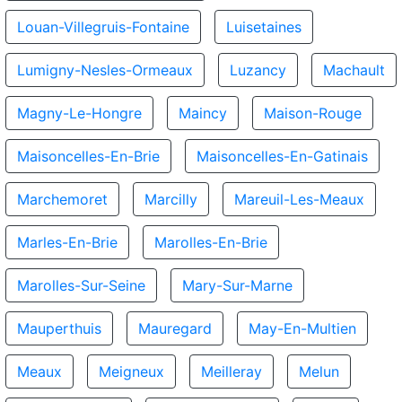
Louan-Villegruis-Fontaine
Luisetaines
Lumigny-Nesles-Ormeaux
Luzancy
Machault
Magny-Le-Hongre
Maincy
Maison-Rouge
Maisoncelles-En-Brie
Maisoncelles-En-Gatinais
Marchemoret
Marcilly
Mareuil-Les-Meaux
Marles-En-Brie
Marolles-En-Brie
Marolles-Sur-Seine
Mary-Sur-Marne
Mauperthuis
Mauregard
May-En-Multien
Meaux
Meigneux
Meilleray
Melun