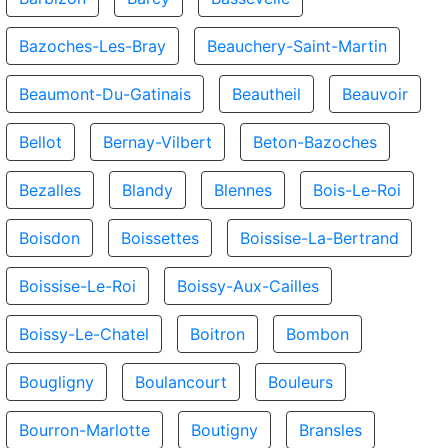
Bazoches-Les-Bray
Beauchery-Saint-Martin
Beaumont-Du-Gatinais
Beautheil
Beauvoir
Bellot
Bernay-Vilbert
Beton-Bazoches
Bezalles
Blandy
Blennes
Bois-Le-Roi
Boisdon
Boissettes
Boissise-La-Bertrand
Boissise-Le-Roi
Boissy-Aux-Cailles
Boissy-Le-Chatel
Boitron
Bombon
Bougligny
Boulancourt
Bouleurs
Bourron-Marlotte
Boutigny
Bransles