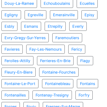
Douy-La-Ramee
Echouboulains
Ecuelles
Egligny
Egreville
Emerainville
Episy
Esbly
Esmans
Etrepilly
Everly
Evry-Gregy-Sur-Yerres
Faremoutiers
Favieres
Fay-Les-Nemours
Fericy
Ferolles-Attilly
Ferrieres-En-Brie
Flagy
Fleury-En-Biere
Fontaine-Fourches
Fontaine-Le-Port
Fontainebleau
Fontains
Fontenailles
Fontenay-Tresigny
Forfry
Forges
Fouju
Fresnes-Sur-Marne