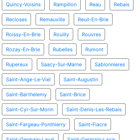
Quincy-Voisins
Rampillon
Reau
Rebais
Recloses
Remauville
Reuil-En-Brie
Roissy-En-Brie
Rouilly
Rouvres
Rozay-En-Brie
Rubelles
Rumont
Rupereux
Saacy-Sur-Marne
Sablonnieres
Saint-Ange-Le-Viel
Saint-Augustin
Saint-Barthelemy
Saint-Brice
Saint-Cyr-Sur-Morin
Saint-Denis-Les-Rebais
Saint-Fargeau-Ponthierry
Saint-Fiacre
Saint-Germain-Laval
Saint-Germain-Laxis