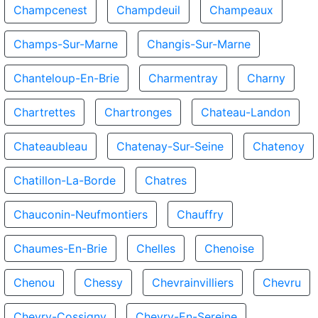
Champcenest
Champdeuil
Champeaux
Champs-Sur-Marne
Changis-Sur-Marne
Chanteloup-En-Brie
Charmentray
Charny
Chartrettes
Chartronges
Chateau-Landon
Chateaubleau
Chatenay-Sur-Seine
Chatenoy
Chatillon-La-Borde
Chatres
Chauconin-Neufmontiers
Chauffry
Chaumes-En-Brie
Chelles
Chenoise
Chenou
Chessy
Chevrainvilliers
Chevru
Chevry-Cossigny
Chevry-En-Sereine