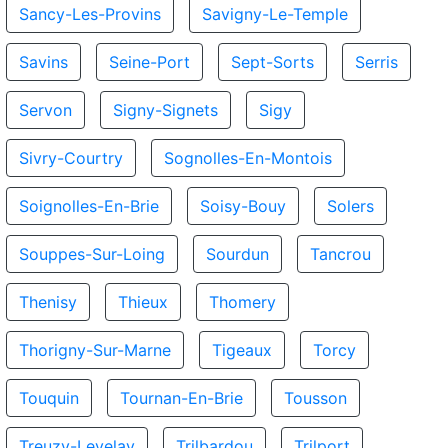
Sancy-Les-Provins
Savigny-Le-Temple
Savins
Seine-Port
Sept-Sorts
Serris
Servon
Signy-Signets
Sigy
Sivry-Courtry
Sognolles-En-Montois
Soignolles-En-Brie
Soisy-Bouy
Solers
Souppes-Sur-Loing
Sourdun
Tancrou
Thenisy
Thieux
Thomery
Thorigny-Sur-Marne
Tigeaux
Torcy
Touquin
Tournan-En-Brie
Tousson
Treuzy-Levelay
Trilbardou
Trilport