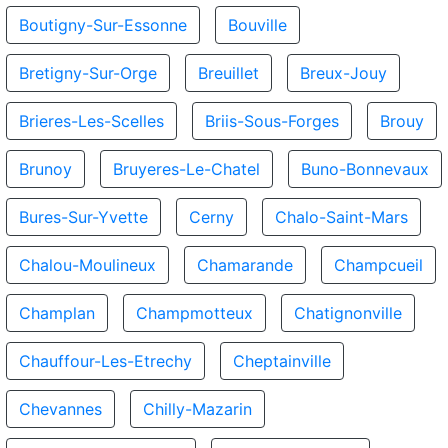
Boutigny-Sur-Essonne
Bouville
Bretigny-Sur-Orge
Breuillet
Breux-Jouy
Brieres-Les-Scelles
Briis-Sous-Forges
Brouy
Brunoy
Bruyeres-Le-Chatel
Buno-Bonnevaux
Bures-Sur-Yvette
Cerny
Chalo-Saint-Mars
Chalou-Moulineux
Chamarande
Champcueil
Champlan
Champmotteux
Chatignonville
Chauffour-Les-Etrechy
Cheptainville
Chevannes
Chilly-Mazarin