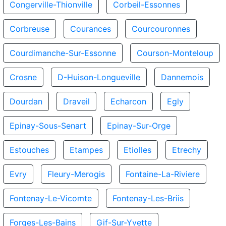
Congerville-Thionville
Corbeil-Essonnes
Corbreuse
Courances
Courcouronnes
Courdimanche-Sur-Essonne
Courson-Monteloup
Crosne
D-Huison-Longueville
Dannemois
Dourdan
Draveil
Echarcon
Egly
Epinay-Sous-Senart
Epinay-Sur-Orge
Estouches
Etampes
Etiolles
Etrechy
Evry
Fleury-Merogis
Fontaine-La-Riviere
Fontenay-Le-Vicomte
Fontenay-Les-Briis
Forges-Les-Bains
Gif-Sur-Yvette