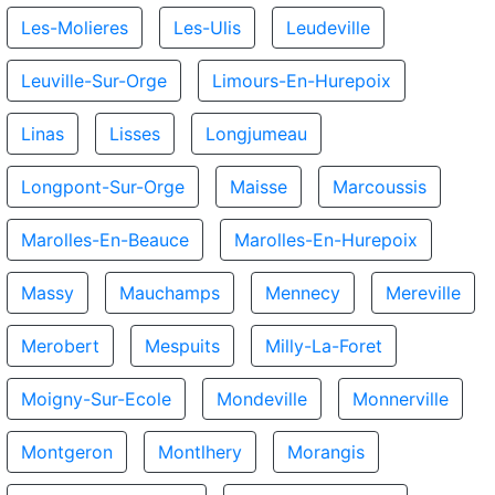
Les-Molieres
Les-Ulis
Leudeville
Leuville-Sur-Orge
Limours-En-Hurepoix
Linas
Lisses
Longjumeau
Longpont-Sur-Orge
Maisse
Marcoussis
Marolles-En-Beauce
Marolles-En-Hurepoix
Massy
Mauchamps
Mennecy
Mereville
Merobert
Mespuits
Milly-La-Foret
Moigny-Sur-Ecole
Mondeville
Monnerville
Montgeron
Montlhery
Morangis