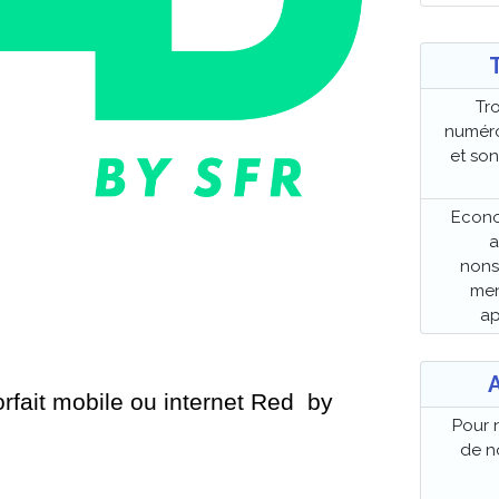
Tr
numéro
et so
Econo
a
nons
men
ap
A
orfait mobile ou internet Red  by 
Pour 
de no