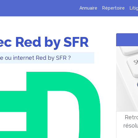
Annuaire
Répertoire
Liti
ec Red by SFR
le ou internet Red by SFR ?
Retro
résol