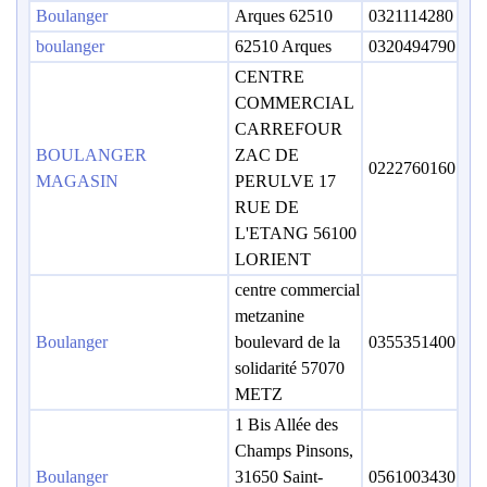
Boulanger
Arques 62510
0321114280
boulanger
62510 Arques
0320494790
CENTRE
COMMERCIAL
CARREFOUR
BOULANGER
ZAC DE
0222760160
MAGASIN
PERULVE 17
RUE DE
L'ETANG 56100
LORIENT
centre commercial
metzanine
Boulanger
boulevard de la
0355351400
solidarité 57070
METZ
1 Bis Allée des
Champs Pinsons,
Boulanger
31650 Saint-
0561003430