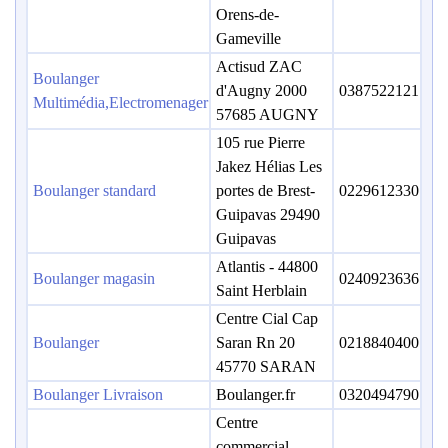
Orens-de-
Gameville
Actisud ZAC
Boulanger
d'Augny 2000
0387522121
Multimédia,Electromenager
57685 AUGNY
105 rue Pierre
Jakez Hélias Les
Boulanger standard
portes de Brest-
0229612330
Guipavas 29490
Guipavas
Atlantis - 44800
Boulanger magasin
0240923636
Saint Herblain
Centre Cial Cap
Boulanger
Saran Rn 20
0218840400
45770 SARAN
Boulanger Livraison
Boulanger.fr
0320494790
Centre
commercial