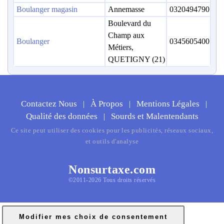
Boulanger magasin
Annemasse
0320494790
Boulevard du
Champ aux
Boulanger
0345605400
Métiers,
QUETIGNY (21)
Contactez Nous
À Propos
Mentions Légales
|
|
|
Qualité des données
Sourds et Malentendants
|
Ce site peut utiliser des cookies pour les publicités, réseaux sociaux,
et outils d'analyse
Nonsurtaxe.com
©2011-2026 Tous droits réservés
Modifier mes choix de consentement