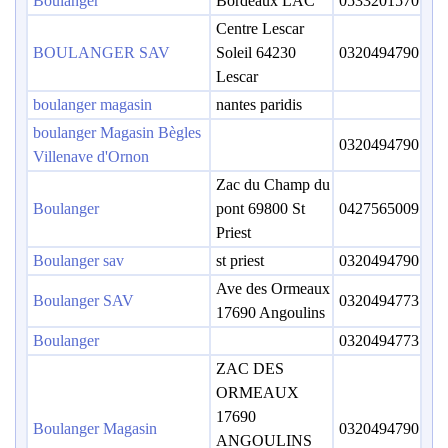
Boulanger
Bordeaux LAC
0533201570
Centre Lescar
BOULANGER SAV
Soleil 64230
0320494790
Lescar
boulanger magasin
nantes paridis
boulanger Magasin Bègles
0320494790
Villenave d'Ornon
Zac du Champ du
Boulanger
pont 69800 St
0427565009
Priest
Boulanger sav
st priest
0320494790
Ave des Ormeaux
Boulanger SAV
0320494773
17690 Angoulins
Boulanger
0320494773
ZAC DES
ORMEAUX
17690
Boulanger Magasin
0320494790
ANGOULINS