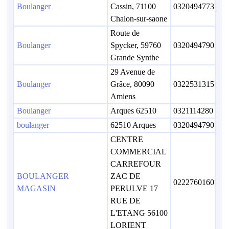
Boulanger
Cassin, 71100
0320494773
Chalon-sur-saone
Route de
Boulanger
Spycker, 59760
0320494790
Grande Synthe
29 Avenue de
Boulanger
Grâce, 80090
0322531315
Amiens
Boulanger
Arques 62510
0321114280
boulanger
62510 Arques
0320494790
CENTRE
COMMERCIAL
CARREFOUR
BOULANGER
ZAC DE
0222760160
MAGASIN
PERULVE 17
RUE DE
L'ETANG 56100
LORIENT