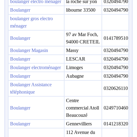
boulanger electro ménager
la roche sur yon
0320494790
Boulanger
libourne 33500
0320494790
boulanger gros electro
ménager
97 av Mar Foch,
Boulanger
0141789510
94000 CRETEIL
Boulanger Magasin
Massy
0320494790
Boulanger
LESCAR
0320494790
Boulanger electroménager
Limoges
0320494790
Boulanger
Aubagne
0320494790
Boulanger Assistance
0320626110
téléphonique
Centre
Boulanger
commercial Atoll
0249710460
Beaucouzé
Boulanger
Gennevilliers
0141218320
112 Avenue du