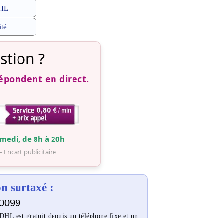
DHL
ité
stion ?
répondent en direct.
medi, de 8h à 20h
– Encart publicitaire
 surtaxé :
0099
HL est gratuit depuis un téléphone fixe et un