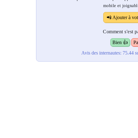
mobile et joignabl
📲 Ajouter à vot
Comment s'est pa
Bien 👍
Pa
Avis des internautes:
75.44
s