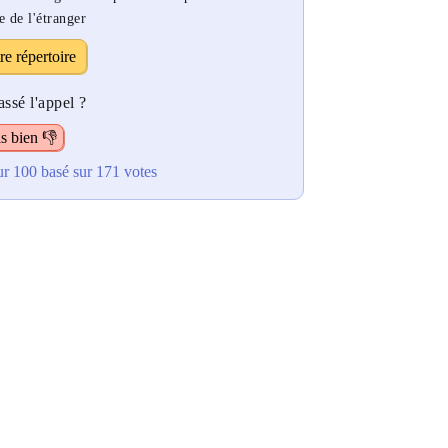
e de l'étranger
re répertoire
ssé l'appel ?
s bien 👎
ur 100
basé sur
171
votes