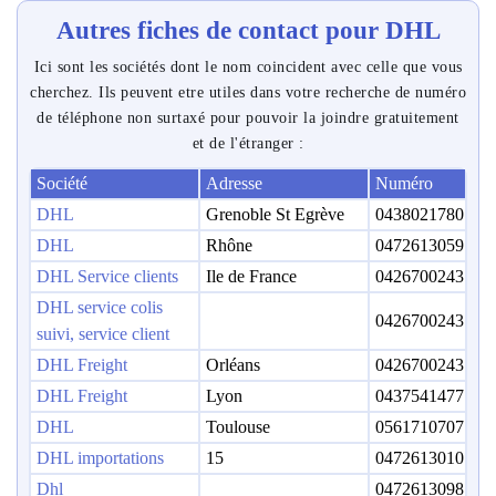
Autres fiches de contact pour DHL
Ici sont les sociétés dont le nom coincident avec celle que vous
cherchez. Ils peuvent etre utiles dans votre recherche de numéro
de téléphone non surtaxé pour pouvoir la joindre gratuitement
et de l'étranger :
Société
Adresse
Numéro
DHL
Grenoble St Egrève
0438021780
DHL
Rhône
0472613059
DHL Service clients
Ile de France
0426700243
DHL service colis
0426700243
suivi, service client
DHL Freight
Orléans
0426700243
DHL Freight
Lyon
0437541477
DHL
Toulouse
0561710707
DHL importations
15
0472613010
Dhl
0472613098