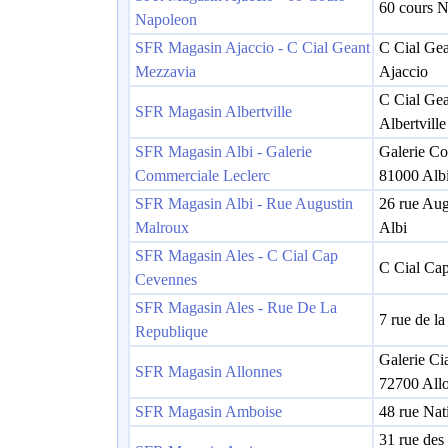
60 cours N
Napoleon
SFR Magasin Ajaccio - C Cial Geant
C Cial Ge
Mezzavia
Ajaccio
C Cial Gea
SFR Magasin Albertville
Albertville
SFR Magasin Albi - Galerie
Galerie Co
Commerciale Leclerc
81000 Alb
SFR Magasin Albi - Rue Augustin
26 rue Aug
Malroux
Albi
SFR Magasin Ales - C Cial Cap
C Cial Ca
Cevennes
SFR Magasin Ales - Rue De La
7 rue de l
Republique
Galerie Ci
SFR Magasin Allonnes
72700 All
SFR Magasin Amboise
48 rue Nat
31 rue des