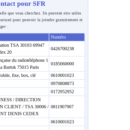
contact pour SFR
elle que vous cherchez. Ils peuvent etre utiles
urtaxé pour pouvoir la joindre gratuitement et
nger :
Numéro
iation TSA 30103 69947
0426700238
ex 20
ançaise du radiotéléphone 1
0185060000
a Bartok 75015 Paris
bile, fixe, box, clé
0610001023
0970808873
0172952952
INESS / DIRECTION
 CLIENT / TSA 30006 /
0811907907
AINT DENIS CEDEX
0610001023