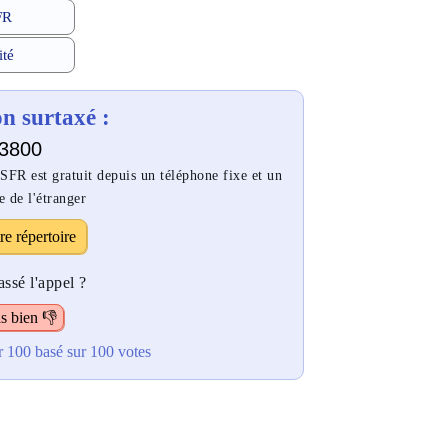
FR
ité
 surtaxé :
3800
FR est gratuit depuis un téléphone fixe et un
e de l'étranger
re répertoire
ssé l'appel ?
s bien 👎
r 100
basé sur
100
votes