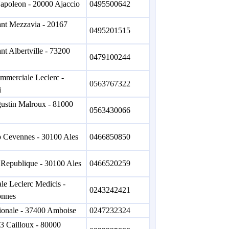
apoleon - 20000 Ajaccio
0495500642
ant Mezzavia - 20167
0495201515
nt Albertville - 73200
0479100244
mmerciale Leclerc -
0563767322
i
ustin Malroux - 81000
0563430066
p Cevennes - 30100 Ales
0466850850
a Republique - 30100 Ales
0466520259
ale Leclerc Medicis -
0243242421
onnes
ionale - 37400 Amboise
0247232324
 3 Cailloux - 80000