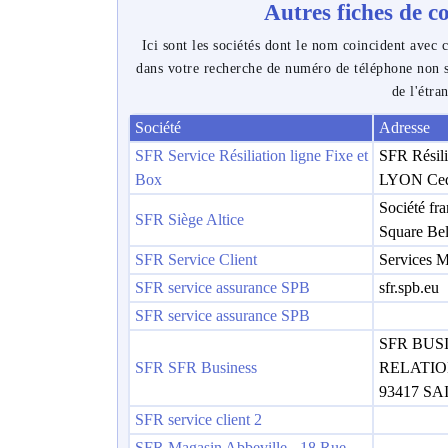
Autres fiches de 
Ici sont les sociétés dont le nom coincident avec c
dans votre recherche de numéro de téléphone non s
de l'étra
Société
Adresse
SFR Service Résiliation ligne Fixe et
SFR Résil
Box
LYON Ced
Société fr
SFR Siège Altice
Square Bel
SFR Service Client
Services Mo
SFR service assurance SPB
sfr.spb.eu
SFR service assurance SPB
SFR BUS
SFR SFR Business
RELATION
93417 S
SFR service client 2
SFR Magasin Abbeville - 18 Rue