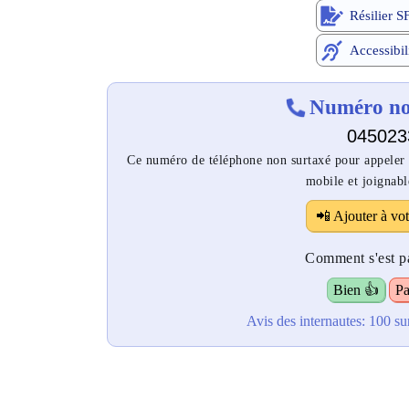
Résilier S
Accessibil
Numéro non
045023
Ce numéro de téléphone non surtaxé pour appeler S
mobile et joignabl
📲 Ajouter à vot
Comment s'est pa
Bien 👍
Pa
Avis des internautes:
100
su