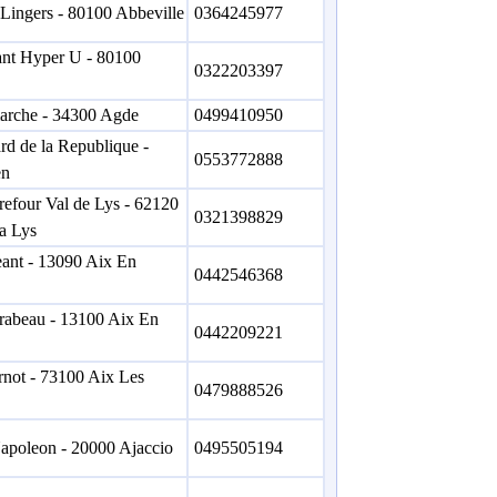
 Lingers - 80100 Abbeville
0364245977
ant Hyper U - 80100
0322203397
marche - 34300 Agde
0499410950
rd de la Republique -
0553772888
en
refour Val de Lys - 62120
0321398829
a Lys
ant - 13090 Aix En
0442546368
rabeau - 13100 Aix En
0442209221
rnot - 73100 Aix Les
0479888526
apoleon - 20000 Ajaccio
0495505194