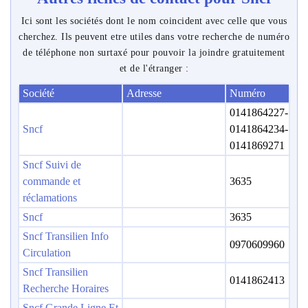
Ici sont les sociétés dont le nom coincident avec celle que vous
cherchez. Ils peuvent etre utiles dans votre recherche de numéro
de téléphone non surtaxé pour pouvoir la joindre gratuitement
et de l'étranger :
Société
Adresse
Numéro
0141864227-
Sncf
0141864234-
0141869271
Sncf Suivi de
commande et
3635
réclamations
Sncf
3635
Sncf Transilien Info
0970609960
Circulation
Sncf Transilien
0141862413
Recherche Horaires
Sncf Grande Ligne Et