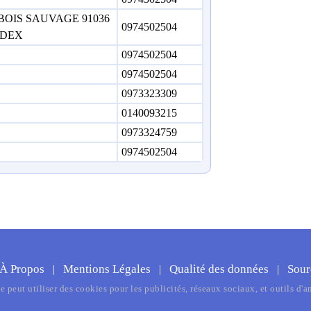
BOIS SAUVAGE 91036
0974502504
EDEX
0974502504
0974502504
0973323309
0140093215
0973324759
0974502504
À Propos
Mentions Légales
Qualité des données
Sour
|
|
|
te peut utiliser des cookies pour les publicités, réseaux sociaux, et outils d'a