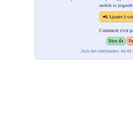
mobile et joignabl
📲 Ajouter à vot
Comment s'est pa
Bien 👍
Pa
Avis des internautes:
44.44