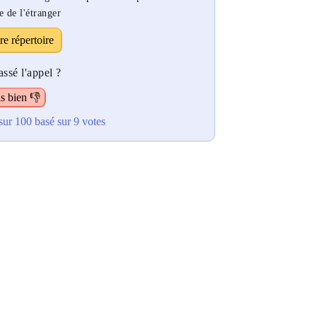
e de l'étranger
re répertoire
ssé l'appel ?
s bien 👎
sur 100
basé sur
9
votes