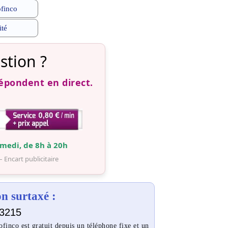
ofinco
ité
stion ?
répondent en direct.
medi, de 8h à 20h
– Encart publicitaire
 surtaxé :
3215
inco est gratuit depuis un téléphone fixe et un