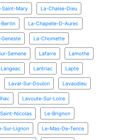
-Saint-Mary
La-Chaise-Dieu
-Bertin
La-Chapelle-D-Aurec
-Geneste
La-Chomette
Sur-Semene
Lafarre
Lamothe
Langeac
Lantriac
Lapte
Laval-Sur-Doulon
Lavaudieu
lhac
Lavoute-Sur-Loire
Saint-Nicolas
Le-Brignon
-Sur-Lignon
Le-Mas-De-Tence