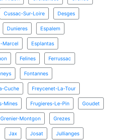
Cussac-Sur-Loire
Desges
Dunieres
Espalem
t-Marcel
Esplantas
non
Felines
Ferrussac
eneys
Fontannes
La-Cuche
Freycenet-La-Tour
s-Mines
Frugieres-Le-Pin
Goudet
Grenier-Montgon
Grezes
Jax
Josat
Jullianges