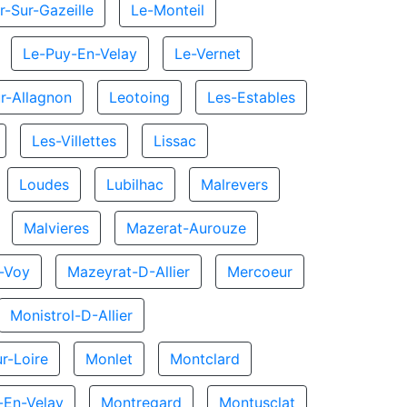
r-Sur-Gazeille
Le-Monteil
Le-Puy-En-Velay
Le-Vernet
r-Allagnon
Leotoing
Les-Estables
Les-Villettes
Lissac
Loudes
Lubilhac
Malrevers
Malvieres
Mazerat-Aurouze
-Voy
Mazeyrat-D-Allier
Mercoeur
Monistrol-D-Allier
r-Loire
Monlet
Montclard
-En-Velay
Montregard
Montusclat