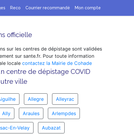
ges
Reco
Courrier recommandé
Mon compte
s officielle
ns sur les centres de dépistage sont validées
ement sur sante.fr. Pour toute information
le locale
contactez la Mairie de Cohade
un centre de dépistage COVID
tre ville
iguilhe
Allegre
Alleyrac
Ally
Araules
Arlempdes
sac-En-Velay
Aubazat