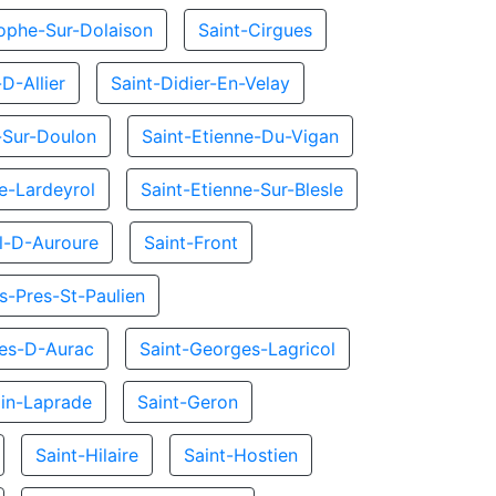
tophe-Sur-Dolaison
Saint-Cirgues
-D-Allier
Saint-Didier-En-Velay
r-Sur-Doulon
Saint-Etienne-Du-Vigan
ne-Lardeyrol
Saint-Etienne-Sur-Blesle
ol-D-Auroure
Saint-Front
s-Pres-St-Paulien
ges-D-Aurac
Saint-Georges-Lagricol
in-Laprade
Saint-Geron
Saint-Hilaire
Saint-Hostien