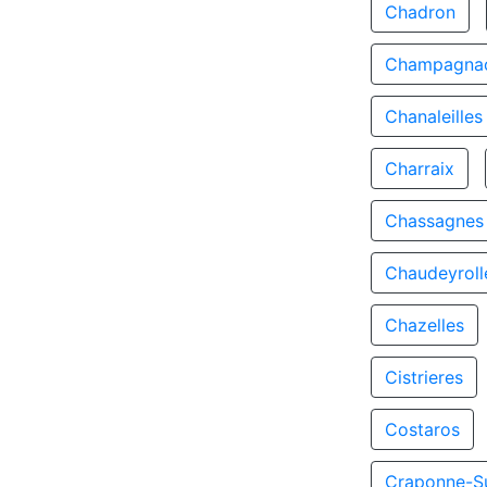
Chadron
Champagnac
Chanaleilles
Charraix
Chassagnes
Chaudeyroll
Chazelles
Cistrieres
Costaros
Craponne-S