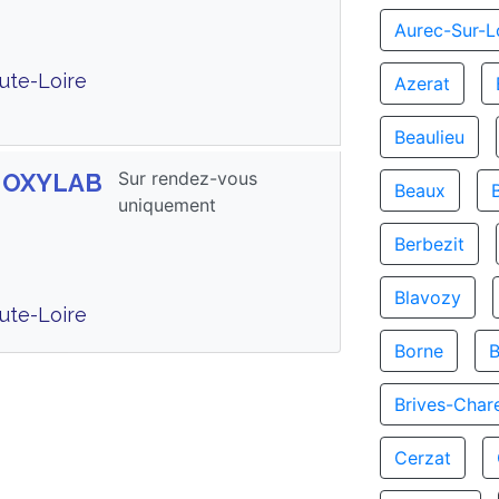
Aurec-Sur-L
ute-Loire
Azerat
Beaulieu
Sur rendez-vous
s OXYLAB
Beaux
uniquement
Berbezit
Blavozy
ute-Loire
Borne
B
Brives-Char
Cerzat