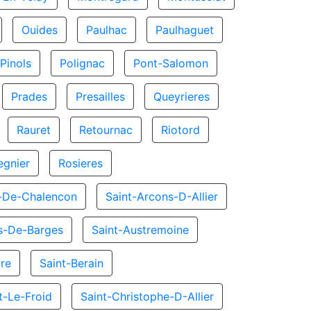
Ouides
Paulhac
Paulhaguet
Pinols
Polignac
Pont-Salomon
Prades
Presailles
Queyrieres
Rauret
Retournac
Riotord
egnier
Rosieres
e-De-Chalencon
Saint-Arcons-D-Allier
s-De-Barges
Saint-Austremoine
ire
Saint-Berain
t-Le-Froid
Saint-Christophe-D-Allier