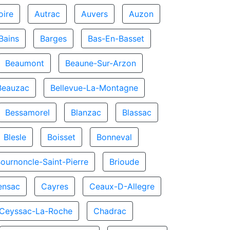
oire
Autrac
Auvers
Auzon
Bains
Barges
Bas-En-Basset
Beaumont
Beaune-Sur-Arzon
Beauzac
Bellevue-La-Montagne
Bessamorel
Blanzac
Blassac
Blesle
Boisset
Bonneval
ournoncle-Saint-Pierre
Brioude
ensac
Cayres
Ceaux-D-Allegre
Ceyssac-La-Roche
Chadrac