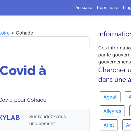
Annuaire
Répertoire
Liti
Loire
> Cohade
Information
Ces informatio
par le gouvern
gouvernementa
 Covid à
Chercher 
dans une au
Agnat
A
e Covid pour Cohade
Alleyras
Sur rendez-vous
OXYLAB
uniquement
Arlet
Ar