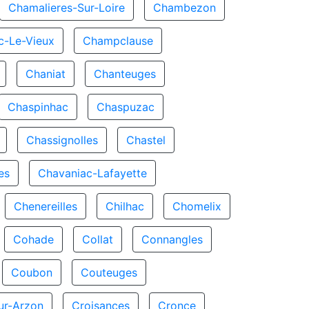
Chamalieres-Sur-Loire
Chambezon
-Le-Vieux
Champclause
Chaniat
Chanteuges
Chaspinhac
Chaspuzac
Chassignolles
Chastel
es
Chavaniac-Lafayette
Chenereilles
Chilhac
Chomelix
Cohade
Collat
Connangles
Coubon
Couteuges
ur-Arzon
Croisances
Cronce