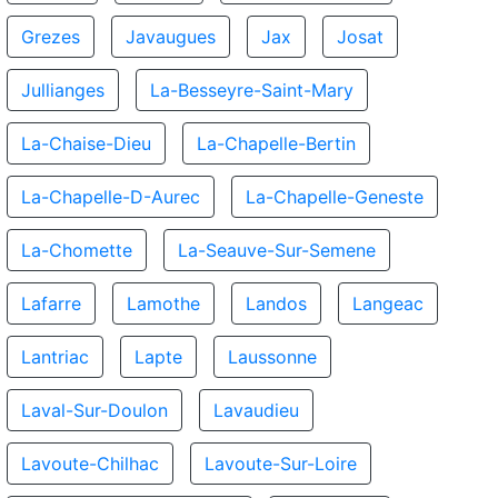
Grezes
Javaugues
Jax
Josat
Jullianges
La-Besseyre-Saint-Mary
La-Chaise-Dieu
La-Chapelle-Bertin
La-Chapelle-D-Aurec
La-Chapelle-Geneste
La-Chomette
La-Seauve-Sur-Semene
Lafarre
Lamothe
Landos
Langeac
Lantriac
Lapte
Laussonne
Laval-Sur-Doulon
Lavaudieu
Lavoute-Chilhac
Lavoute-Sur-Loire