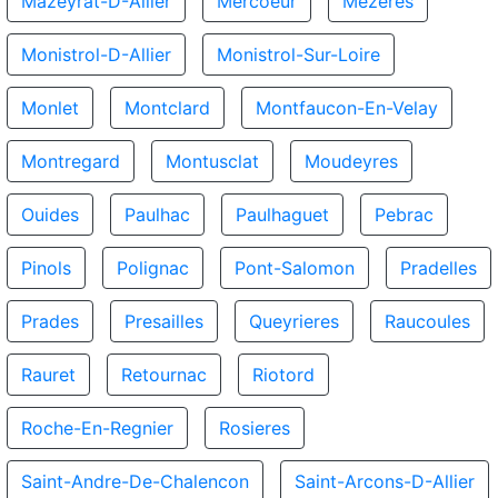
Mazeyrat-D-Allier
Mercoeur
Mezeres
Monistrol-D-Allier
Monistrol-Sur-Loire
Monlet
Montclard
Montfaucon-En-Velay
Montregard
Montusclat
Moudeyres
Ouides
Paulhac
Paulhaguet
Pebrac
Pinols
Polignac
Pont-Salomon
Pradelles
Prades
Presailles
Queyrieres
Raucoules
Rauret
Retournac
Riotord
Roche-En-Regnier
Rosieres
Saint-Andre-De-Chalencon
Saint-Arcons-D-Allier