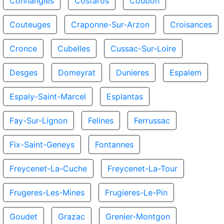
Connangles
Costaros
Coubon
Couteuges
Craponne-Sur-Arzon
Croisances
Cronce
Cubelles
Cussac-Sur-Loire
Desges
Domeyrat
Dunieres
Espalem
Espaly-Saint-Marcel
Esplantas
Fay-Sur-Lignon
Felines
Ferrussac
Fix-Saint-Geneys
Fontannes
Freycenet-La-Cuche
Freycenet-La-Tour
Frugeres-Les-Mines
Frugieres-Le-Pin
Goudet
Grazac
Grenier-Montgon