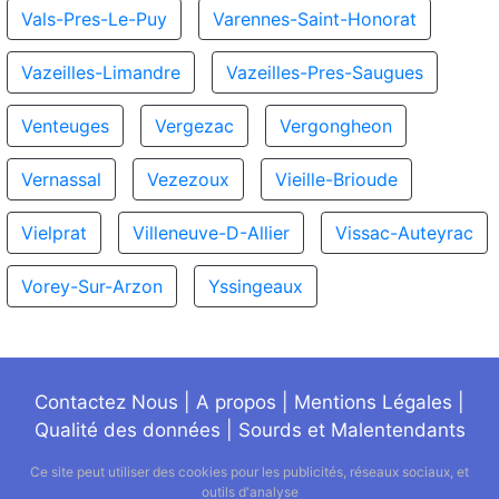
Vals-Pres-Le-Puy
Varennes-Saint-Honorat
Vazeilles-Limandre
Vazeilles-Pres-Saugues
Venteuges
Vergezac
Vergongheon
Vernassal
Vezezoux
Vieille-Brioude
Vielprat
Villeneuve-D-Allier
Vissac-Auteyrac
Vorey-Sur-Arzon
Yssingeaux
Contactez Nous
|
A propos
|
Mentions Légales
|
Qualité des données
|
Sourds et Malentendants
Ce site peut utiliser des cookies pour les publicités, réseaux sociaux, et
outils d'analyse