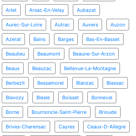
Arlet
Arsac-En-Velay
Aubazat
Aurec-Sur-Loire
Autrac
Auvers
Auzon
Azerat
Bains
Barges
Bas-En-Basset
Beaulieu
Beaumont
Beaune-Sur-Arzon
Beaux
Beauzac
Bellevue-La-Montagne
Berbezit
Bessamorel
Blanzac
Blassac
Blavozy
Blesle
Boisset
Bonneval
Borne
Bournoncle-Saint-Pierre
Brioude
Brives-Charensac
Cayres
Ceaux-D-Allegre