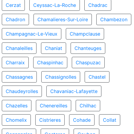
Cerzat
Ceyssac-La-Roche
Chadrac
Chadron
Chamalieres-Sur-Loire
Chambezon
Champagnac-Le-Vieux
Champclause
Chanaleilles
Chaniat
Chanteuges
Charraix
Chaspinhac
Chaspuzac
Chassagnes
Chassignolles
Chastel
Chaudeyrolles
Chavaniac-Lafayette
Chazelles
Chenereilles
Chilhac
Chomelix
Cistrieres
Cohade
Collat