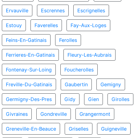
Ervauville
Escrennes
Escrignelles
Estouy
Faverelles
Fay-Aux-Loges
Feins-En-Gatinais
Ferolles
Ferrieres-En-Gatinais
Fleury-Les-Aubrais
Fontenay-Sur-Loing
Foucherolles
Freville-Du-Gatinais
Gaubertin
Gemigny
Germigny-Des-Pres
Gidy
Gien
Girolles
Givraines
Gondreville
Grangermont
Greneville-En-Beauce
Griselles
Guigneville