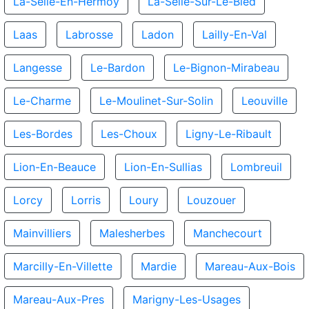
La-Selle-En-Hermoy
La-Selle-Sur-Le-Bied
Laas
Labrosse
Ladon
Lailly-En-Val
Langesse
Le-Bardon
Le-Bignon-Mirabeau
Le-Charme
Le-Moulinet-Sur-Solin
Leouville
Les-Bordes
Les-Choux
Ligny-Le-Ribault
Lion-En-Beauce
Lion-En-Sullias
Lombreuil
Lorcy
Lorris
Loury
Louzouer
Mainvilliers
Malesherbes
Manchecourt
Marcilly-En-Villette
Mardie
Mareau-Aux-Bois
Mareau-Aux-Pres
Marigny-Les-Usages