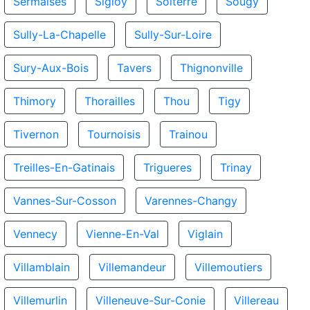
Sermaises
Sigloy
Solterre
Sougy
Sully-La-Chapelle
Sully-Sur-Loire
Sury-Aux-Bois
Tavers
Thignonville
Thimory
Thorailles
Thou
Tigy
Tivernon
Tournoisis
Trainou
Treilles-En-Gatinais
Trigueres
Trinay
Vannes-Sur-Cosson
Varennes-Changy
Vennecy
Vienne-En-Val
Viglain
Villamblain
Villemandeur
Villemoutiers
Villemurlin
Villeneuve-Sur-Conie
Villereau