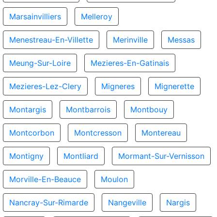
Marsainvilliers
Melleroy
Menestreau-En-Villette
Merinville
Messas
Meung-Sur-Loire
Mezieres-En-Gatinais
Mezieres-Lez-Clery
Migneres
Mignerette
Montargis
Montbarrois
Montbouy
Montcorbon
Montcresson
Montereau
Montigny
Montliard
Mormant-Sur-Vernisson
Morville-En-Beauce
Moulon
Nancray-Sur-Rimarde
Nangeville
Nargis