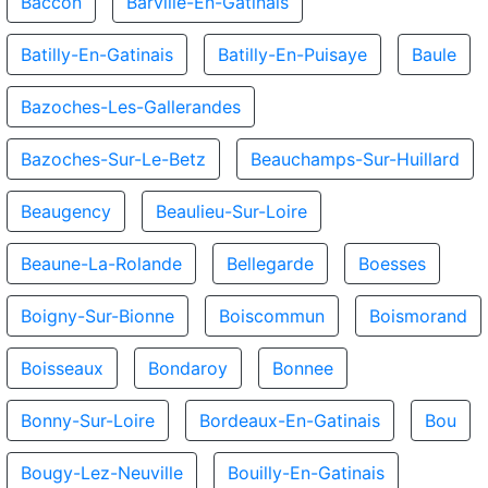
Baccon
Barville-En-Gatinais
Batilly-En-Gatinais
Batilly-En-Puisaye
Baule
Bazoches-Les-Gallerandes
Bazoches-Sur-Le-Betz
Beauchamps-Sur-Huillard
Beaugency
Beaulieu-Sur-Loire
Beaune-La-Rolande
Bellegarde
Boesses
Boigny-Sur-Bionne
Boiscommun
Boismorand
Boisseaux
Bondaroy
Bonnee
Bonny-Sur-Loire
Bordeaux-En-Gatinais
Bou
Bougy-Lez-Neuville
Bouilly-En-Gatinais