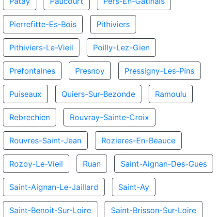
Patay
Paucourt
Pers-En-Gatinais
Pierrefitte-Es-Bois
Pithiviers
Pithiviers-Le-Vieil
Poilly-Lez-Gien
Prefontaines
Presnoy
Pressigny-Les-Pins
Puiseaux
Quiers-Sur-Bezonde
Ramoulu
Rebrechien
Rouvray-Sainte-Croix
Rouvres-Saint-Jean
Rozieres-En-Beauce
Rozoy-Le-Vieil
Ruan
Saint-Aignan-Des-Gues
Saint-Aignan-Le-Jaillard
Saint-Ay
Saint-Benoit-Sur-Loire
Saint-Brisson-Sur-Loire