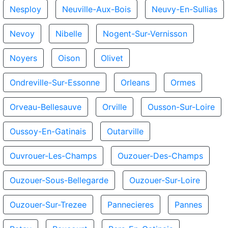
Nesploy
Neuville-Aux-Bois
Neuvy-En-Sullias
Nevoy
Nibelle
Nogent-Sur-Vernisson
Noyers
Oison
Olivet
Ondreville-Sur-Essonne
Orleans
Ormes
Orveau-Bellesauve
Orville
Ousson-Sur-Loire
Oussoy-En-Gatinais
Outarville
Ouvrouer-Les-Champs
Ouzouer-Des-Champs
Ouzouer-Sous-Bellegarde
Ouzouer-Sur-Loire
Ouzouer-Sur-Trezee
Pannecieres
Pannes