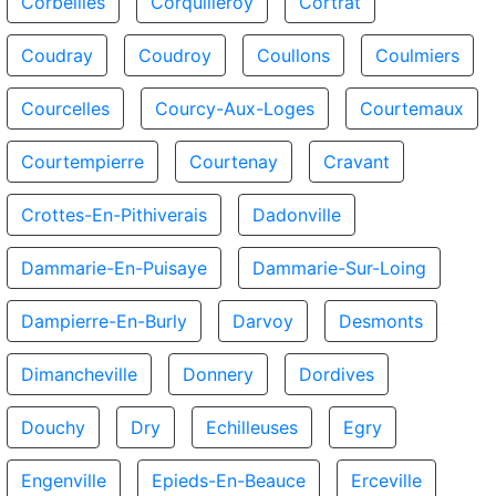
Corbeilles
Corquilleroy
Cortrat
Coudray
Coudroy
Coullons
Coulmiers
Courcelles
Courcy-Aux-Loges
Courtemaux
Courtempierre
Courtenay
Cravant
Crottes-En-Pithiverais
Dadonville
Dammarie-En-Puisaye
Dammarie-Sur-Loing
Dampierre-En-Burly
Darvoy
Desmonts
Dimancheville
Donnery
Dordives
Douchy
Dry
Echilleuses
Egry
Engenville
Epieds-En-Beauce
Erceville