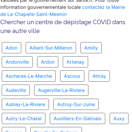
validées par le gouvernement sur sante.fr. Pour toute
information gouvernementale locale
contactez la Mairie
de La-Chapelle-Saint-Mesmin
Chercher un centre de dépistage COVID dans
une autre ville
Adon
Aillant-Sur-Milleron
Amilly
Andonville
Ardon
Artenay
Ascheres-Le-Marche
Ascoux
Attray
Audeville
Augerville-La-Riviere
Aulnay-La-Riviere
Autruy-Sur-Juine
Autry-Le-Chatel
Auvilliers-En-Gatinais
Auxy