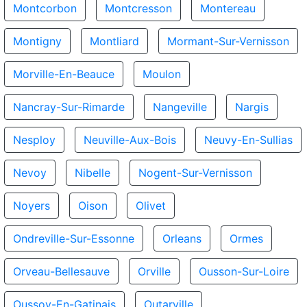
Montcorbon
Montcresson
Montereau
Montigny
Montliard
Mormant-Sur-Vernisson
Morville-En-Beauce
Moulon
Nancray-Sur-Rimarde
Nangeville
Nargis
Nesploy
Neuville-Aux-Bois
Neuvy-En-Sullias
Nevoy
Nibelle
Nogent-Sur-Vernisson
Noyers
Oison
Olivet
Ondreville-Sur-Essonne
Orleans
Ormes
Orveau-Bellesauve
Orville
Ousson-Sur-Loire
Oussoy-En-Gatinais
Outarville