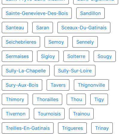
Sainte-Genevieve-Des-Bois
Sandillon
Santeau
Saran
Sceaux-Du-Gatinais
Seichebrieres
Semoy
Sennely
Sermaises
Sigloy
Solterre
Sougy
Sully-La-Chapelle
Sully-Sur-Loire
Sury-Aux-Bois
Tavers
Thignonville
Thimory
Thorailles
Thou
Tigy
Tivernon
Tournoisis
Trainou
Treilles-En-Gatinais
Trigueres
Trinay