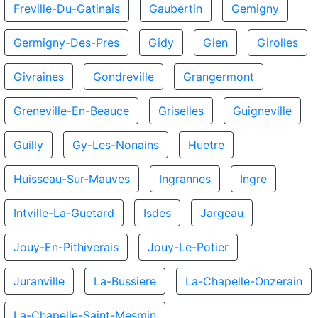
Freville-Du-Gatinais
Gaubertin
Gemigny
Germigny-Des-Pres
Gidy
Gien
Girolles
Givraines
Gondreville
Grangermont
Greneville-En-Beauce
Griselles
Guigneville
Guilly
Gy-Les-Nonains
Huetre
Huisseau-Sur-Mauves
Ingrannes
Ingre
Intville-La-Guetard
Isdes
Jargeau
Jouy-En-Pithiverais
Jouy-Le-Potier
Juranville
La-Bussiere
La-Chapelle-Onzerain
La-Chapelle-Saint-Mesmin