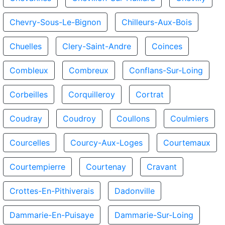
Chevry-Sous-Le-Bignon
Chilleurs-Aux-Bois
Chuelles
Clery-Saint-Andre
Coinces
Combleux
Combreux
Conflans-Sur-Loing
Corbeilles
Corquilleroy
Cortrat
Coudray
Coudroy
Coullons
Coulmiers
Courcelles
Courcy-Aux-Loges
Courtemaux
Courtempierre
Courtenay
Cravant
Crottes-En-Pithiverais
Dadonville
Dammarie-En-Puisaye
Dammarie-Sur-Loing