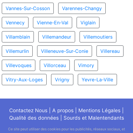
Vannes-Sur-Cosson
Varennes-Changy
Vennecy
Vienne-En-Val
Viglain
Villamblain
Villemandeur
Villemoutiers
Villemurlin
Villeneuve-Sur-Conie
Villereau
Villevoques
Villorceau
Vimory
Vitry-Aux-Loges
Vrigny
Yevre-La-Ville
Contactez Nous
|
A propos
|
Mentions Légales
|
Qualité des données
|
Sourds et Malentendants
Ce site peut utiliser des cookies pour les publicités, réseaux sociaux, et