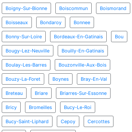
Boigny-Sur-Bionne
Boiscommun
Boismorand
Boisseaux
Bondaroy
Bonnee
Bonny-Sur-Loire
Bordeaux-En-Gatinais
Bou
Bougy-Lez-Neuville
Bouilly-En-Gatinais
Boulay-Les-Barres
Bouzonville-Aux-Bois
Bouzy-La-Foret
Boynes
Bray-En-Val
Breteau
Briare
Briarres-Sur-Essonne
Bricy
Bromeilles
Bucy-Le-Roi
Bucy-Saint-Liphard
Cepoy
Cercottes