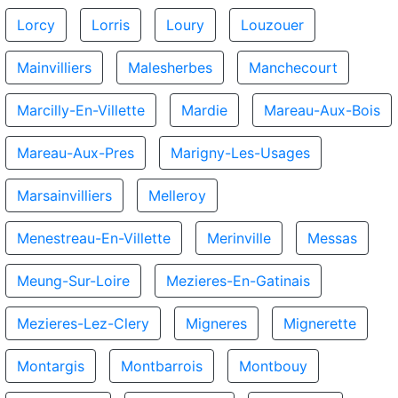
Lorcy
Lorris
Loury
Louzouer
Mainvilliers
Malesherbes
Manchecourt
Marcilly-En-Villette
Mardie
Mareau-Aux-Bois
Mareau-Aux-Pres
Marigny-Les-Usages
Marsainvilliers
Melleroy
Menestreau-En-Villette
Merinville
Messas
Meung-Sur-Loire
Mezieres-En-Gatinais
Mezieres-Lez-Clery
Migneres
Mignerette
Montargis
Montbarrois
Montbouy