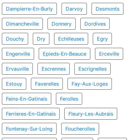
Dampierre-En-Burly
Darvoy
Desmonts
Dimancheville
Donnery
Dordives
Douchy
Dry
Echilleuses
Egry
Engenville
Epieds-En-Beauce
Erceville
Ervauville
Escrennes
Escrignelles
Estouy
Faverelles
Fay-Aux-Loges
Feins-En-Gatinais
Ferolles
Ferrieres-En-Gatinais
Fleury-Les-Aubrais
Fontenay-Sur-Loing
Foucherolles