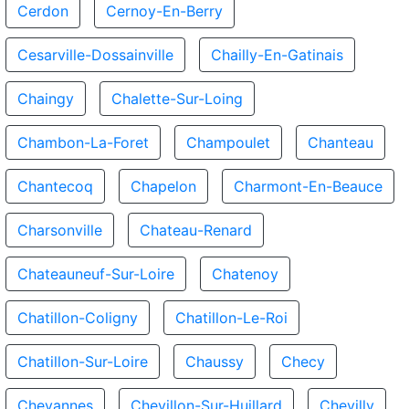
Cerdon
Cernoy-En-Berry
Cesarville-Dossainville
Chailly-En-Gatinais
Chaingy
Chalette-Sur-Loing
Chambon-La-Foret
Champoulet
Chanteau
Chantecoq
Chapelon
Charmont-En-Beauce
Charsonville
Chateau-Renard
Chateauneuf-Sur-Loire
Chatenoy
Chatillon-Coligny
Chatillon-Le-Roi
Chatillon-Sur-Loire
Chaussy
Checy
Chevannes
Chevillon-Sur-Huillard
Chevilly