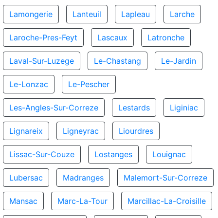
Lamongerie
Lanteuil
Lapleau
Larche
Laroche-Pres-Feyt
Lascaux
Latronche
Laval-Sur-Luzege
Le-Chastang
Le-Jardin
Le-Lonzac
Le-Pescher
Les-Angles-Sur-Correze
Lestards
Liginiac
Lignareix
Ligneyrac
Liourdres
Lissac-Sur-Couze
Lostanges
Louignac
Lubersac
Madranges
Malemort-Sur-Correze
Mansac
Marc-La-Tour
Marcillac-La-Croisille