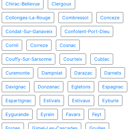
Chirac-Bellevue
Clergoux
Collonges-La-Rouge
Combressol
Conceze
Condat-Sur-Ganaveix
Confolent-Port-Dieu
Cornil
Correze
Cosnac
Couffy-Sur-Sarsonne
Courteix
Cublac
Curemonte
Dampniat
Darazac
Darnets
Davignac
Donzenac
Egletons
Espagnac
Espartignac
Estivals
Estivaux
Eyburie
Eygurande
Eyrein
Favars
Feyt
Forges
Gimel-Les-Cascades
Goulles