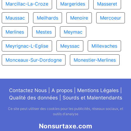
Marcillac-La-Croze
Margerides
Masseret
Maussac
Meilhards
Menoire
Mercoeur
Merlines
Mestes
Meymac
Meyrignac-L-Eglise
Meyssac
Millevaches
Monceaux-Sur-Dordogne
Monestier-Merlines
Contactez Nous
|
A propos
|
Mentions Légales
|
Qualité des données
|
Sourds et Malentendants
Ce site peut utiliser des cookies pour les publicités, réseaux sociaux, et
outils d'analyse
Nonsurtaxe.com