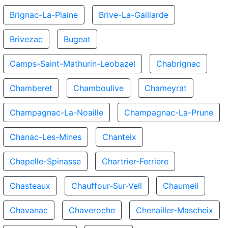
Brignac-La-Plaine
Brive-La-Gaillarde
Brivezac
Bugeat
Camps-Saint-Mathurin-Leobazel
Chabrignac
Chamberet
Chamboulive
Chameyrat
Champagnac-La-Noaille
Champagnac-La-Prune
Chanac-Les-Mines
Chanteix
Chapelle-Spinasse
Chartrier-Ferriere
Chasteaux
Chauffour-Sur-Vell
Chaumeil
Chavanac
Chaveroche
Chenailler-Mascheix