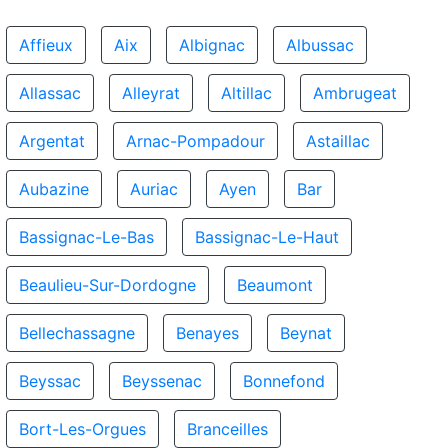
Affieux
Aix
Albignac
Albussac
Allassac
Alleyrat
Altillac
Ambrugeat
Argentat
Arnac-Pompadour
Astaillac
Aubazine
Auriac
Ayen
Bar
Bassignac-Le-Bas
Bassignac-Le-Haut
Beaulieu-Sur-Dordogne
Beaumont
Bellechassagne
Benayes
Beynat
Beyssac
Beyssenac
Bonnefond
Bort-Les-Orgues
Branceilles