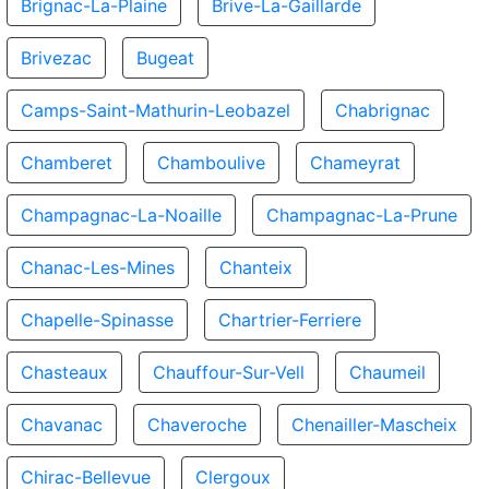
Brignac-La-Plaine
Brive-La-Gaillarde
Brivezac
Bugeat
Camps-Saint-Mathurin-Leobazel
Chabrignac
Chamberet
Chamboulive
Chameyrat
Champagnac-La-Noaille
Champagnac-La-Prune
Chanac-Les-Mines
Chanteix
Chapelle-Spinasse
Chartrier-Ferriere
Chasteaux
Chauffour-Sur-Vell
Chaumeil
Chavanac
Chaveroche
Chenailler-Mascheix
Chirac-Bellevue
Clergoux