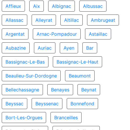
Affieux
Aix
Albignac
Albussac
Allassac
Alleyrat
Altillac
Ambrugeat
Argentat
Arnac-Pompadour
Astaillac
Aubazine
Auriac
Ayen
Bar
Bassignac-Le-Bas
Bassignac-Le-Haut
Beaulieu-Sur-Dordogne
Beaumont
Bellechassagne
Benayes
Beynat
Beyssac
Beyssenac
Bonnefond
Bort-Les-Orgues
Branceilles