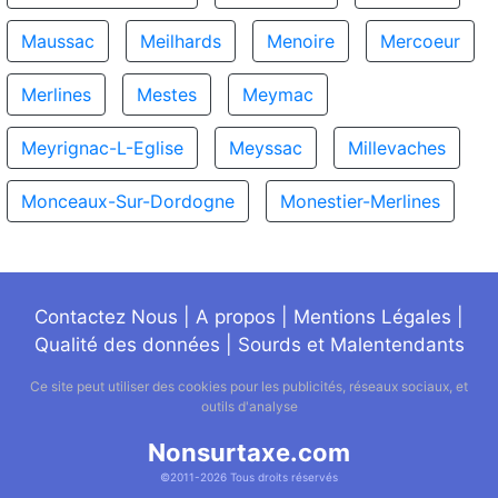
Maussac
Meilhards
Menoire
Mercoeur
Merlines
Mestes
Meymac
Meyrignac-L-Eglise
Meyssac
Millevaches
Monceaux-Sur-Dordogne
Monestier-Merlines
Contactez Nous
|
A propos
|
Mentions Légales
|
Qualité des données
|
Sourds et Malentendants
Ce site peut utiliser des cookies pour les publicités, réseaux sociaux, et
outils d'analyse
Nonsurtaxe.com
©2011-2026 Tous droits réservés