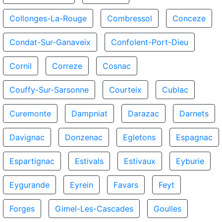
Collonges-La-Rouge
Combressol
Conceze
Condat-Sur-Ganaveix
Confolent-Port-Dieu
Cornil
Correze
Cosnac
Couffy-Sur-Sarsonne
Courteix
Cublac
Curemonte
Dampniat
Darazac
Darnets
Davignac
Donzenac
Egletons
Espagnac
Espartignac
Estivals
Estivaux
Eyburie
Eygurande
Eyrein
Favars
Feyt
Forges
Gimel-Les-Cascades
Goulles