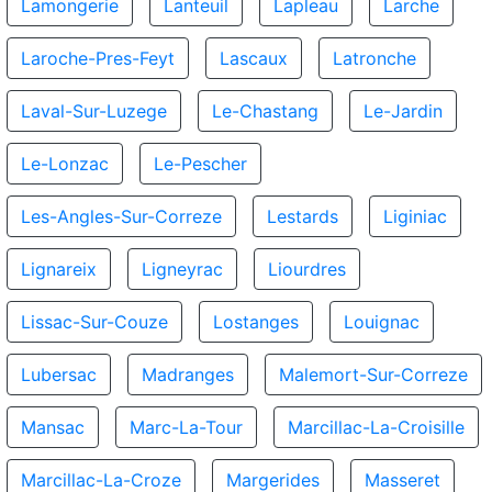
Lamongerie
Lanteuil
Lapleau
Larche
Laroche-Pres-Feyt
Lascaux
Latronche
Laval-Sur-Luzege
Le-Chastang
Le-Jardin
Le-Lonzac
Le-Pescher
Les-Angles-Sur-Correze
Lestards
Liginiac
Lignareix
Ligneyrac
Liourdres
Lissac-Sur-Couze
Lostanges
Louignac
Lubersac
Madranges
Malemort-Sur-Correze
Mansac
Marc-La-Tour
Marcillac-La-Croisille
Marcillac-La-Croze
Margerides
Masseret