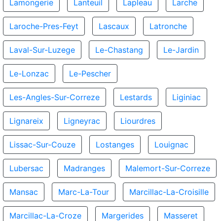
Lamongerie
Lanteuil
Lapleau
Larche
Laroche-Pres-Feyt
Lascaux
Latronche
Laval-Sur-Luzege
Le-Chastang
Le-Jardin
Le-Lonzac
Le-Pescher
Les-Angles-Sur-Correze
Lestards
Liginiac
Lignareix
Ligneyrac
Liourdres
Lissac-Sur-Couze
Lostanges
Louignac
Lubersac
Madranges
Malemort-Sur-Correze
Mansac
Marc-La-Tour
Marcillac-La-Croisille
Marcillac-La-Croze
Margerides
Masseret