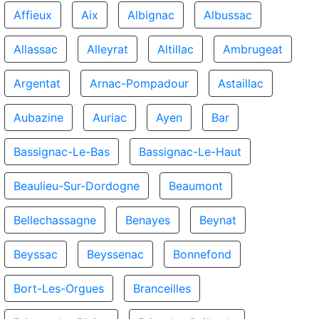
Affieux
Aix
Albignac
Albussac
Allassac
Alleyrat
Altillac
Ambrugeat
Argentat
Arnac-Pompadour
Astaillac
Aubazine
Auriac
Ayen
Bar
Bassignac-Le-Bas
Bassignac-Le-Haut
Beaulieu-Sur-Dordogne
Beaumont
Bellechassagne
Benayes
Beynat
Beyssac
Beyssenac
Bonnefond
Bort-Les-Orgues
Branceilles