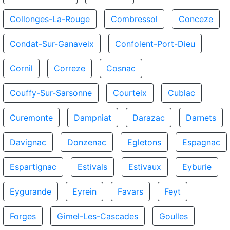
Collonges-La-Rouge
Combressol
Conceze
Condat-Sur-Ganaveix
Confolent-Port-Dieu
Cornil
Correze
Cosnac
Couffy-Sur-Sarsonne
Courteix
Cublac
Curemonte
Dampniat
Darazac
Darnets
Davignac
Donzenac
Egletons
Espagnac
Espartignac
Estivals
Estivaux
Eyburie
Eygurande
Eyrein
Favars
Feyt
Forges
Gimel-Les-Cascades
Goulles