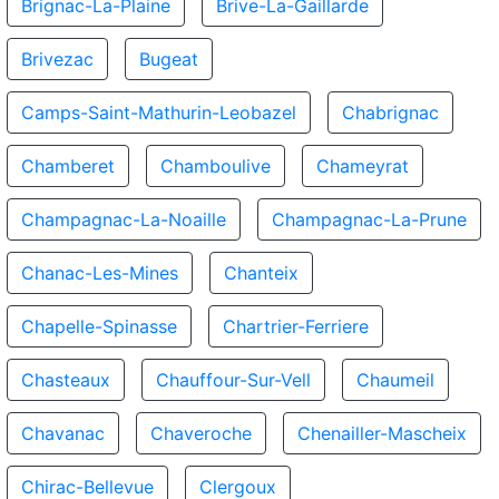
Brignac-La-Plaine
Brive-La-Gaillarde
Brivezac
Bugeat
Camps-Saint-Mathurin-Leobazel
Chabrignac
Chamberet
Chamboulive
Chameyrat
Champagnac-La-Noaille
Champagnac-La-Prune
Chanac-Les-Mines
Chanteix
Chapelle-Spinasse
Chartrier-Ferriere
Chasteaux
Chauffour-Sur-Vell
Chaumeil
Chavanac
Chaveroche
Chenailler-Mascheix
Chirac-Bellevue
Clergoux