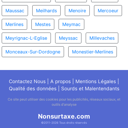
Maussac
Meilhards
Menoire
Mercoeur
Merlines
Mestes
Meymac
Meyrignac-L-Eglise
Meyssac
Millevaches
Monceaux-Sur-Dordogne
Monestier-Merlines
Contactez Nous
|
A propos
|
Mentions Légales
|
Qualité des données
|
Sourds et Malentendants
Ce site peut utiliser des cookies pour les publicités, réseaux sociaux, et
outils d'analyse
Nonsurtaxe.com
©2011-2026 Tous droits réservés