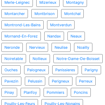
Merle-Leignec
Mizerieux
Montagny
Montarcher
Montbrison
Montchal
Montrond-Les-Bains
Montverdun
Mornand-En-Forez
Nandax
Neaux
Neronde
Nervieux
Neulise
Noailly
Noiretable
Nollieux
Notre-Dame-De-Boisset
Ouches
Palogneux
Panissieres
Parigny
Pavezin
Pelussin
Perigneux
Perreux
Pinay
Planfoy
Pommiers
Poncins
Pouilly-Les-Feurs
Pouilly-Les-Nonains