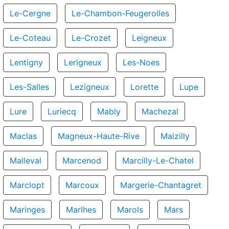
Le-Cergne
Le-Chambon-Feugerolles
Le-Coteau
Le-Crozet
Leigneux
Lentigny
Lerigneux
Les-Noes
Les-Salles
Lezigneux
Lorette
Lupe
Lure
Luriecq
Mably
Machezal
Maclas
Magneux-Haute-Rive
Maizilly
Malleval
Marcenod
Marcilly-Le-Chatel
Marclopt
Marcoux
Margerie-Chantagret
Maringes
Marlhes
Marols
Mars