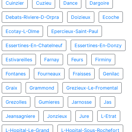
Cuinzier
Cuzieu
Dance
Dargoire
Debats-Riviere-D-Orpra
Doizieux
Ecoche
Ecotay-L-Olme
Epercieux-Saint-Paul
Essertines-En-Chatelneuf
Essertines-En-Donzy
Estivareilles
Farnay
Feurs
Firminy
Fontanes
Fourneaux
Fraisses
Genilac
Graix
Grammond
Grezieux-Le-Fromental
Grezolles
Gumieres
Jarnosse
Jas
Jeansagniere
Jonzieux
Jure
L-Etrat
L-Hopital-Le-Grand
L-Hopital-Sous-Rochefort