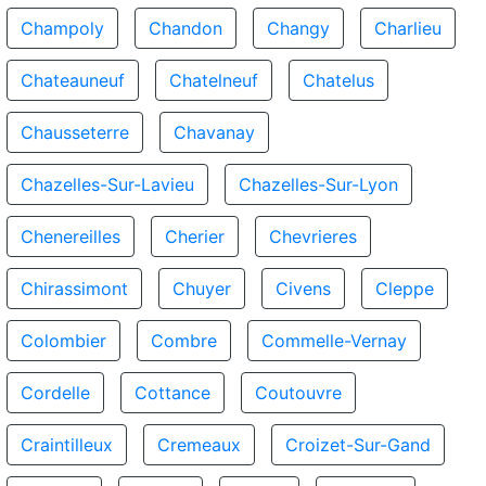
Champoly
Chandon
Changy
Charlieu
Chateauneuf
Chatelneuf
Chatelus
Chausseterre
Chavanay
Chazelles-Sur-Lavieu
Chazelles-Sur-Lyon
Chenereilles
Cherier
Chevrieres
Chirassimont
Chuyer
Civens
Cleppe
Colombier
Combre
Commelle-Vernay
Cordelle
Cottance
Coutouvre
Craintilleux
Cremeaux
Croizet-Sur-Gand