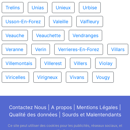
Trelins
Unias
Unieux
Urbise
Usson-En-Forez
Valeille
Valfleury
Veauche
Veauchette
Vendranges
Veranne
Verin
Verrieres-En-Forez
Villars
Villemontais
Villerest
Villers
Violay
Viricelles
Virigneux
Vivans
Vougy
Contactez Nous
|
A propos
|
Mentions Légales
|
Qualité des données
|
Sourds et Malentendants
Ce site peut utiliser des cookies pour les publicités, réseaux sociaux, et