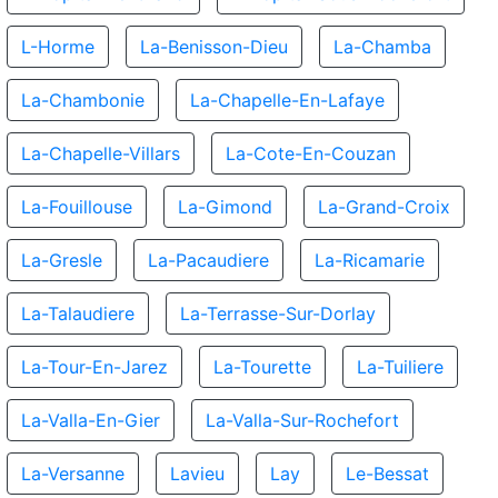
L-Horme
La-Benisson-Dieu
La-Chamba
La-Chambonie
La-Chapelle-En-Lafaye
La-Chapelle-Villars
La-Cote-En-Couzan
La-Fouillouse
La-Gimond
La-Grand-Croix
La-Gresle
La-Pacaudiere
La-Ricamarie
La-Talaudiere
La-Terrasse-Sur-Dorlay
La-Tour-En-Jarez
La-Tourette
La-Tuiliere
La-Valla-En-Gier
La-Valla-Sur-Rochefort
La-Versanne
Lavieu
Lay
Le-Bessat