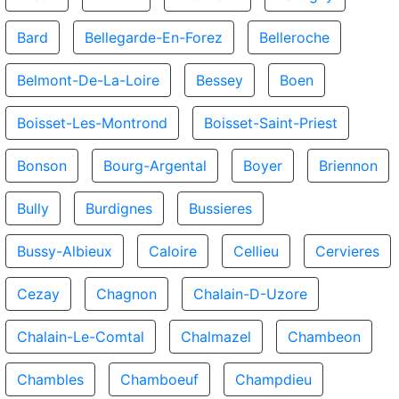
Bard
Bellegarde-En-Forez
Belleroche
Belmont-De-La-Loire
Bessey
Boen
Boisset-Les-Montrond
Boisset-Saint-Priest
Bonson
Bourg-Argental
Boyer
Briennon
Bully
Burdignes
Bussieres
Bussy-Albieux
Caloire
Cellieu
Cervieres
Cezay
Chagnon
Chalain-D-Uzore
Chalain-Le-Comtal
Chalmazel
Chambeon
Chambles
Chamboeuf
Champdieu