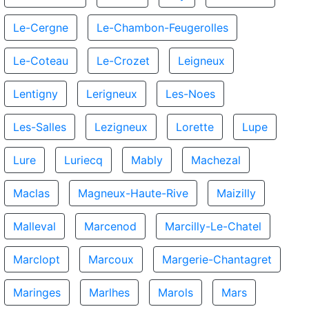
Le-Cergne
Le-Chambon-Feugerolles
Le-Coteau
Le-Crozet
Leigneux
Lentigny
Lerigneux
Les-Noes
Les-Salles
Lezigneux
Lorette
Lupe
Lure
Luriecq
Mably
Machezal
Maclas
Magneux-Haute-Rive
Maizilly
Malleval
Marcenod
Marcilly-Le-Chatel
Marclopt
Marcoux
Margerie-Chantagret
Maringes
Marlhes
Marols
Mars