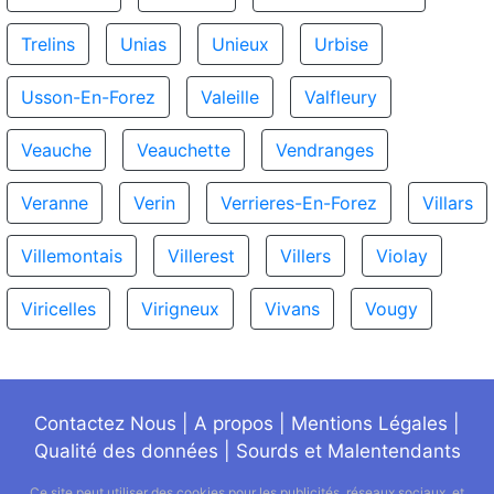
Trelins
Unias
Unieux
Urbise
Usson-En-Forez
Valeille
Valfleury
Veauche
Veauchette
Vendranges
Veranne
Verin
Verrieres-En-Forez
Villars
Villemontais
Villerest
Villers
Violay
Viricelles
Virigneux
Vivans
Vougy
Contactez Nous
|
A propos
|
Mentions Légales
|
Qualité des données
|
Sourds et Malentendants
Ce site peut utiliser des cookies pour les publicités, réseaux sociaux, et