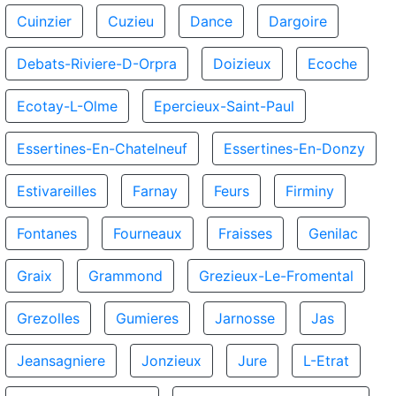
Cuinzier
Cuzieu
Dance
Dargoire
Debats-Riviere-D-Orpra
Doizieux
Ecoche
Ecotay-L-Olme
Epercieux-Saint-Paul
Essertines-En-Chatelneuf
Essertines-En-Donzy
Estivareilles
Farnay
Feurs
Firminy
Fontanes
Fourneaux
Fraisses
Genilac
Graix
Grammond
Grezieux-Le-Fromental
Grezolles
Gumieres
Jarnosse
Jas
Jeansagniere
Jonzieux
Jure
L-Etrat