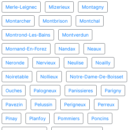
Merle-Leignec
Mizerieux
Montagny
Montarcher
Montbrison
Montchal
Montrond-Les-Bains
Montverdun
Mornand-En-Forez
Nandax
Neaux
Neronde
Nervieux
Neulise
Noailly
Noiretable
Nollieux
Notre-Dame-De-Boisset
Ouches
Palogneux
Panissieres
Parigny
Pavezin
Pelussin
Perigneux
Perreux
Pinay
Planfoy
Pommiers
Poncins