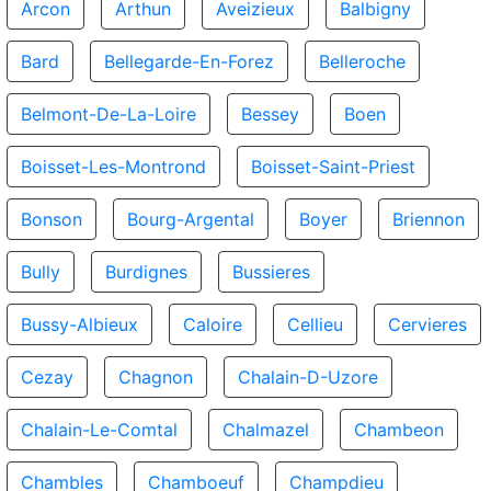
Arcon
Arthun
Aveizieux
Balbigny
Bard
Bellegarde-En-Forez
Belleroche
Belmont-De-La-Loire
Bessey
Boen
Boisset-Les-Montrond
Boisset-Saint-Priest
Bonson
Bourg-Argental
Boyer
Briennon
Bully
Burdignes
Bussieres
Bussy-Albieux
Caloire
Cellieu
Cervieres
Cezay
Chagnon
Chalain-D-Uzore
Chalain-Le-Comtal
Chalmazel
Chambeon
Chambles
Chamboeuf
Champdieu