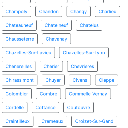
Champoly
Chandon
Changy
Charlieu
Chateauneuf
Chatelneuf
Chatelus
Chausseterre
Chavanay
Chazelles-Sur-Lavieu
Chazelles-Sur-Lyon
Chenereilles
Cherier
Chevrieres
Chirassimont
Chuyer
Civens
Cleppe
Colombier
Combre
Commelle-Vernay
Cordelle
Cottance
Coutouvre
Craintilleux
Cremeaux
Croizet-Sur-Gand