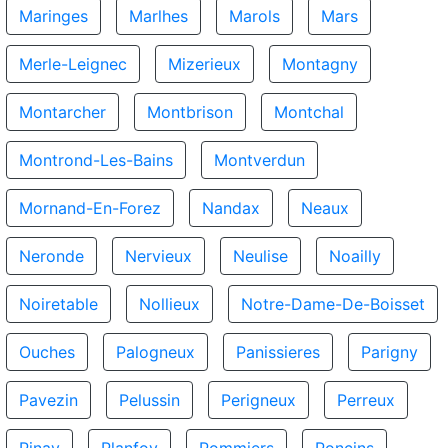
Maringes
Marlhes
Marols
Mars
Merle-Leignec
Mizerieux
Montagny
Montarcher
Montbrison
Montchal
Montrond-Les-Bains
Montverdun
Mornand-En-Forez
Nandax
Neaux
Neronde
Nervieux
Neulise
Noailly
Noiretable
Nollieux
Notre-Dame-De-Boisset
Ouches
Palogneux
Panissieres
Parigny
Pavezin
Pelussin
Perigneux
Perreux