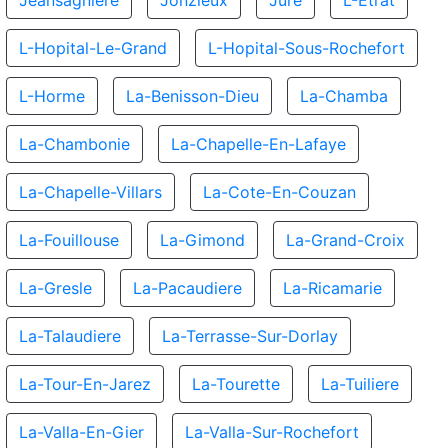
Jeansagniere
Jonzieux
Jure
L-Etrat
L-Hopital-Le-Grand
L-Hopital-Sous-Rochefort
L-Horme
La-Benisson-Dieu
La-Chamba
La-Chambonie
La-Chapelle-En-Lafaye
La-Chapelle-Villars
La-Cote-En-Couzan
La-Fouillouse
La-Gimond
La-Grand-Croix
La-Gresle
La-Pacaudiere
La-Ricamarie
La-Talaudiere
La-Terrasse-Sur-Dorlay
La-Tour-En-Jarez
La-Tourette
La-Tuiliere
La-Valla-En-Gier
La-Valla-Sur-Rochefort