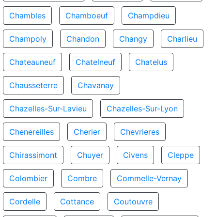
Chambles
Chamboeuf
Champdieu
Champoly
Chandon
Changy
Charlieu
Chateauneuf
Chatelneuf
Chatelus
Chausseterre
Chavanay
Chazelles-Sur-Lavieu
Chazelles-Sur-Lyon
Chenereilles
Cherier
Chevrieres
Chirassimont
Chuyer
Civens
Cleppe
Colombier
Combre
Commelle-Vernay
Cordelle
Cottance
Coutouvre