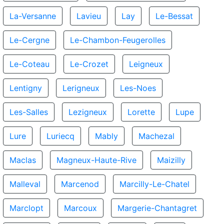
La-Versanne
Lavieu
Lay
Le-Bessat
Le-Cergne
Le-Chambon-Feugerolles
Le-Coteau
Le-Crozet
Leigneux
Lentigny
Lerigneux
Les-Noes
Les-Salles
Lezigneux
Lorette
Lupe
Lure
Luriecq
Mably
Machezal
Maclas
Magneux-Haute-Rive
Maizilly
Malleval
Marcenod
Marcilly-Le-Chatel
Marclopt
Marcoux
Margerie-Chantagret