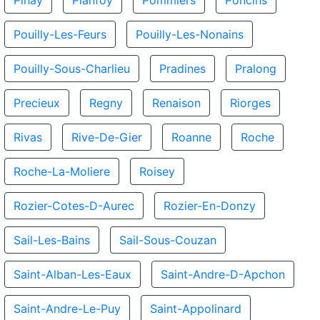
Pinay
Planfoy
Pommiers
Poncins
Pouilly-Les-Feurs
Pouilly-Les-Nonains
Pouilly-Sous-Charlieu
Pradines
Pralong
Precieux
Regny
Renaison
Riorges
Rivas
Rive-De-Gier
Roanne
Roche
Roche-La-Moliere
Roisey
Rozier-Cotes-D-Aurec
Rozier-En-Donzy
Sail-Les-Bains
Sail-Sous-Couzan
Saint-Alban-Les-Eaux
Saint-Andre-D-Apchon
Saint-Andre-Le-Puy
Saint-Appolinard