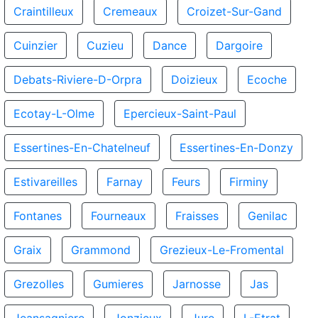
Craintilleux
Cremeaux
Croizet-Sur-Gand
Cuinzier
Cuzieu
Dance
Dargoire
Debats-Riviere-D-Orpra
Doizieux
Ecoche
Ecotay-L-Olme
Epercieux-Saint-Paul
Essertines-En-Chatelneuf
Essertines-En-Donzy
Estivareilles
Farnay
Feurs
Firminy
Fontanes
Fourneaux
Fraisses
Genilac
Graix
Grammond
Grezieux-Le-Fromental
Grezolles
Gumieres
Jarnosse
Jas