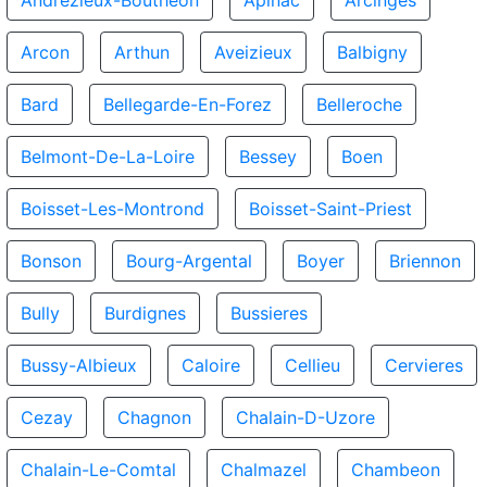
Andrezieux-Boutheon
Apinac
Arcinges
Arcon
Arthun
Aveizieux
Balbigny
Bard
Bellegarde-En-Forez
Belleroche
Belmont-De-La-Loire
Bessey
Boen
Boisset-Les-Montrond
Boisset-Saint-Priest
Bonson
Bourg-Argental
Boyer
Briennon
Bully
Burdignes
Bussieres
Bussy-Albieux
Caloire
Cellieu
Cervieres
Cezay
Chagnon
Chalain-D-Uzore
Chalain-Le-Comtal
Chalmazel
Chambeon