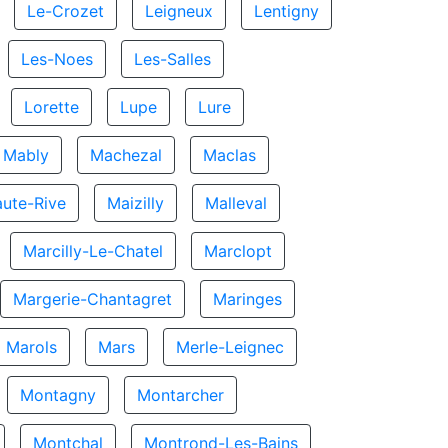
Le-Crozet
Leigneux
Lentigny
Les-Noes
Les-Salles
Lorette
Lupe
Lure
Mably
Machezal
Maclas
ute-Rive
Maizilly
Malleval
Marcilly-Le-Chatel
Marclopt
Margerie-Chantagret
Maringes
Marols
Mars
Merle-Leignec
Montagny
Montarcher
Montchal
Montrond-Les-Bains