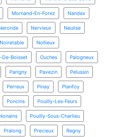
Mornand-En-Forez
Nandax
Neronde
Nervieux
Neulise
Noiretable
Nollieux
-De-Boisset
Ouches
Palogneux
Parigny
Pavezin
Pelussin
Perreux
Pinay
Planfoy
Poncins
Pouilly-Les-Feurs
-Nonains
Pouilly-Sous-Charlieu
Pralong
Precieux
Regny