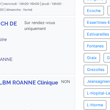
 | mercredi : 14h00-16h00 | jeudi : 14h00-
00 | dimanche : fermé
Ecoche
Essertines-
Sur rendez-vous
 CH DE
uniquement
Estivareilles
oire
Fontanes
Graix
G
ROANNE
Grezolles
Jeansagnier
NON
GLBM ROANNE Clinique
L-Hopital-L
L-Horme