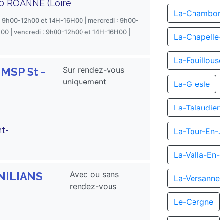
0 ROANNE (Loire
La-Chambon
 : 9h00-12h00 et 14H-16H00 | mercredi : 9h00-
00 | vendredi : 9h00-12h00 et 14H-16H00 |
La-Chapelle-
La-Fouillous
Sur rendez-vous
 MSP St -
uniquement
La-Gresle
La-Talaudie
nt-
La-Tour-En-
La-Valla-En
Avec ou sans
UNILIANS
La-Versanne
rendez-vous
Le-Cergne