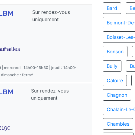
Bard
Be
Sur rendez-vous
GLBM
uniquement
Belmont-De-
Boisset-Les
ffailles
Bonson
Bully
Bu
 | mercredi : 14h00-15h30 | jeudi : 14h00-
| dimanche : fermé
Caloire
Sur rendez-vous
GLBM
Chagnon
uniquement
Chalain-Le-
Chambles
2190