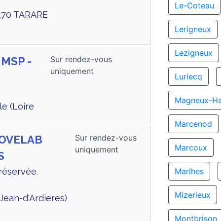
Le-Coteau
170 TARARE
Lerigneux
Lezigneux
Sur rendez-vous
 MSP -
uniquement
Luriecq
Magneux-Ha
e (Loire
Marcenod
Sur rendez-vous
 NOVELAB
Marcoux
uniquement
S
 réservée.
Marlhes
Mizerieux
Jean-d'Ardieres)
Montbrison