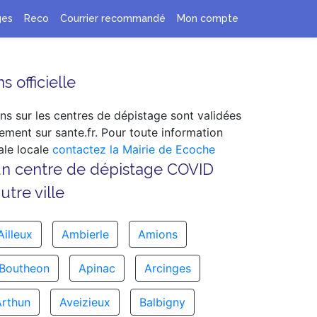
ges
Reco
Courrier recommandé
Mon compte
s officielle
ns sur les centres de dépistage sont validées
ement sur sante.fr. Pour toute information
le locale
contactez la Mairie de Ecoche
un centre de dépistage COVID
tre ville
Ailleux
Ambierle
Amions
-Boutheon
Apinac
Arcinges
Arthun
Aveizieux
Balbigny