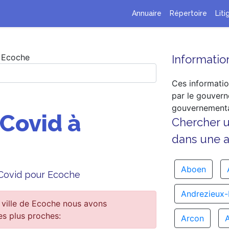
Annuaire
Répertoire
Liti
 Ecoche
Information
Ces informatio
par le gouvern
gouvernementa
 Covid à
Chercher 
dans une au
Aboen
e Covid pour Ecoche
Andrezieux
 ville de Ecoche nous avons
es plus proches:
Arcon