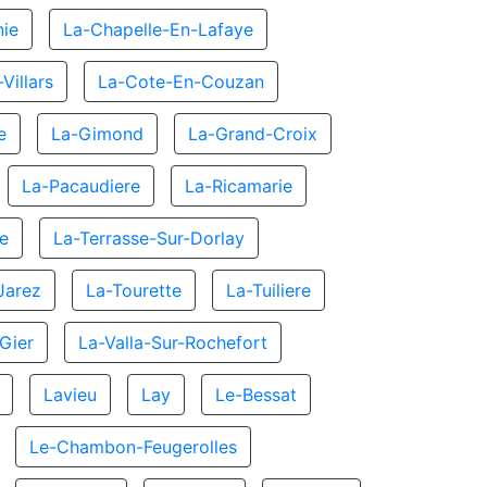
ie
La-Chapelle-En-Lafaye
Villars
La-Cote-En-Couzan
e
La-Gimond
La-Grand-Croix
La-Pacaudiere
La-Ricamarie
re
La-Terrasse-Sur-Dorlay
Jarez
La-Tourette
La-Tuiliere
-Gier
La-Valla-Sur-Rochefort
Lavieu
Lay
Le-Bessat
Le-Chambon-Feugerolles