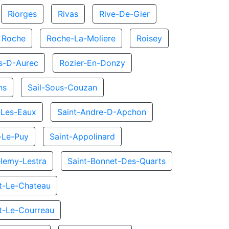
Riorges
Rivas
Rive-De-Gier
Roche
Roche-La-Moliere
Roisey
s-D-Aurec
Rozier-En-Donzy
ns
Sail-Sous-Couzan
-Les-Eaux
Saint-Andre-D-Apchon
-Le-Puy
Saint-Appolinard
elemy-Lestra
Saint-Bonnet-Des-Quarts
t-Le-Chateau
t-Le-Courreau