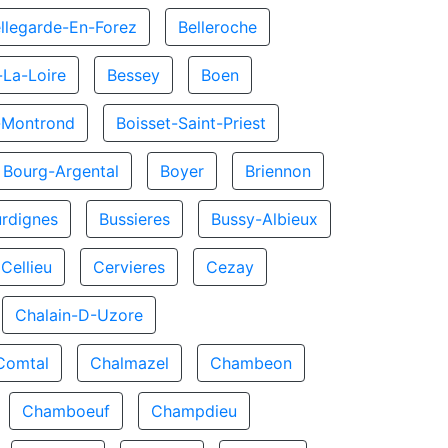
llegarde-En-Forez
Belleroche
La-Loire
Bessey
Boen
-Montrond
Boisset-Saint-Priest
Bourg-Argental
Boyer
Briennon
rdignes
Bussieres
Bussy-Albieux
Cellieu
Cervieres
Cezay
Chalain-D-Uzore
Comtal
Chalmazel
Chambeon
Chamboeuf
Champdieu