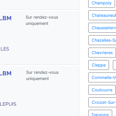
Champoly
Chateauneu
Sur rendez-vous
GLBM
uniquement
Chausseterr
Chazelles-S
 LES
Chevrieres
Cleppe
Sur rendez-vous
GLBM
Commelle-V
uniquement
Coutouvre
Croizet-Sur
PLEPUIS
Dargoire