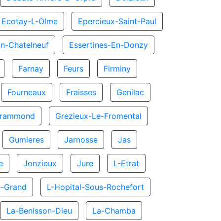
Ecotay-L-Olme
Epercieux-Saint-Paul
En-Chatelneuf
Essertines-En-Donzy
Farnay
Feurs
Firminy
Fourneaux
Fraisses
Genilac
rammond
Grezieux-Le-Fromental
Gumieres
Jarnosse
Jas
e
Jonzieux
Jure
L-Etrat
e-Grand
L-Hopital-Sous-Rochefort
La-Benisson-Dieu
La-Chamba