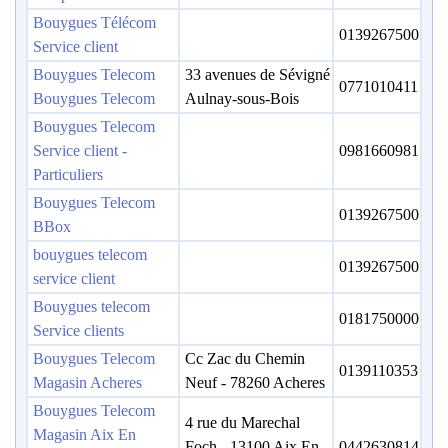
Bouygues Télécom
0139267500
Service client
Bouygues Telecom
33 avenues de Sévigné
0771010411
Bouygues Telecom
Aulnay-sous-Bois
Bouygues Telecom
Service client -
0981660981
Particuliers
Bouygues Telecom
0139267500
BBox
bouygues telecom
0139267500
service client
Bouygues telecom
0181750000
Service clients
Bouygues Telecom
Cc Zac du Chemin
0139110353
Magasin Acheres
Neuf - 78260 Acheres
Bouygues Telecom
4 rue du Marechal
Magasin Aix En
Foch - 13100 Aix En
0442630814