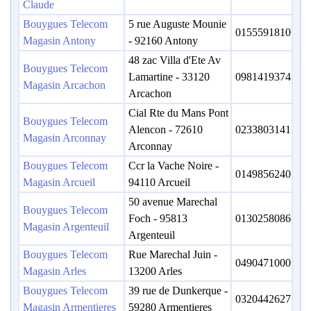
Claude
Bouygues Telecom
5 rue Auguste Mounie
0155591810
Magasin Antony
- 92160 Antony
48 zac Villa d'Ete Av
Bouygues Telecom
Lamartine - 33120
0981419374
Magasin Arcachon
Arcachon
Cial Rte du Mans Pont
Bouygues Telecom
Alencon - 72610
0233803141
Magasin Arconnay
Arconnay
Bouygues Telecom
Ccr la Vache Noire -
0149856240
Magasin Arcueil
94110 Arcueil
50 avenue Marechal
Bouygues Telecom
Foch - 95813
0130258086
Magasin Argenteuil
Argenteuil
Bouygues Telecom
Rue Marechal Juin -
0490471000
Magasin Arles
13200 Arles
Bouygues Telecom
39 rue de Dunkerque -
0320442627
Magasin Armentieres
59280 Armentieres