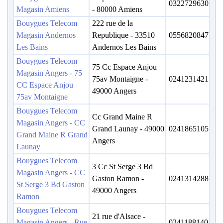
0322729630
Magasin Amiens
- 80000 Amiens
Bouygues Telecom
222 rue de la
Magasin Andernos
Republique - 33510
0556820847
Les Bains
Andernos Les Bains
Bouygues Telecom
75 Cc Espace Anjou
Magasin Angers - 75
75av Montaigne -
0241231421
CC Espace Anjou
49000 Angers
75av Montaigne
Bouygues Telecom
Cc Grand Maine R
Magasin Angers - CC
Grand Launay - 49000
0241865105
Grand Maine R Grand
Angers
Launay
Bouygues Telecom
3 Cc St Serge 3 Bd
Magasin Angers - CC
Gaston Ramon -
0241314288
St Serge 3 Bd Gaston
49000 Angers
Ramon
Bouygues Telecom
21 rue d'Alsace -
Magasin Angers - Rue
0241188140