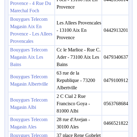
Provence - 4 Rue Du
Provence
Marechal Foch
Bouygues Telecom
Les Allees Provencales
Magasin Aix En
- 13100 Aix En
0442913201
Provence - Les Allees
Provence
Provencales
Bouygues Telecom
Cc le Marlioz - Rue C.
Magasin Aix Les
Ader - 73100 Aix Les
0479340637
Bains
Bains
63 rue de la
Bouygues Telecom
Republique - 73200
0479100912
Magasin Albertville
Albertville
2 C Cial 2 Rue
Bouygues Telecom
Francisco Goya -
0563768684
Magasin Albi
81000 Albi
Bouygues Telecom
28 rue d'Avejan -
0466521822
Magasin Ales
30100 Ales
Bouygues Telecom
37 place Rene Gobelet