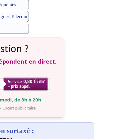
équentes
ygues Telecom
stion ?
répondent en direct.
medi, de 8h à 20h
– Encart publicitaire
 surtaxé :