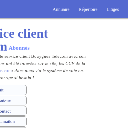
Annuaire
Répertoire
Litiges
ice client
om
Abonnés
 le service client Bouygues Telecom avec son
ns ont été trouvées sur le site, les CGV de la
xe.com
: dites nous via le système de vote en-
orrige si besoin !
it
onique
ontact
clamation