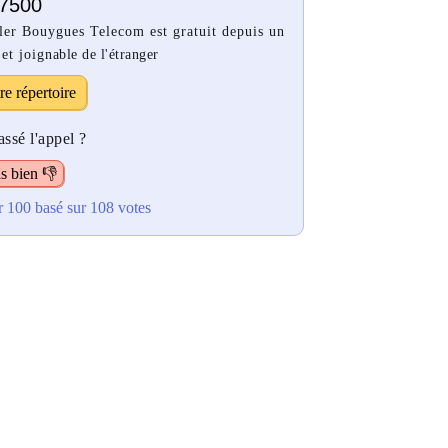
7500
ler Bouygues Telecom est gratuit depuis un
t joignable de l'étranger
re répertoire
ssé l'appel ?
s bien 👎
r 100
basé sur
108
votes