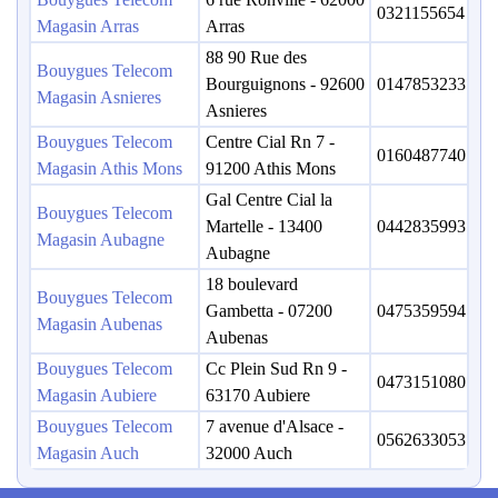
0321155654
Magasin Arras
Arras
88 90 Rue des
Bouygues Telecom
Bourguignons - 92600
0147853233
Magasin Asnieres
Asnieres
Bouygues Telecom
Centre Cial Rn 7 -
0160487740
Magasin Athis Mons
91200 Athis Mons
Gal Centre Cial la
Bouygues Telecom
Martelle - 13400
0442835993
Magasin Aubagne
Aubagne
18 boulevard
Bouygues Telecom
Gambetta - 07200
0475359594
Magasin Aubenas
Aubenas
Bouygues Telecom
Cc Plein Sud Rn 9 -
0473151080
Magasin Aubiere
63170 Aubiere
Bouygues Telecom
7 avenue d'Alsace -
0562633053
Magasin Auch
32000 Auch