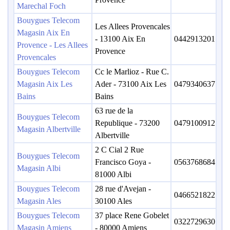
Marechal Foch
Bouygues Telecom
Les Allees Provencales
Magasin Aix En
- 13100 Aix En
0442913201
Provence - Les Allees
Provence
Provencales
Bouygues Telecom
Cc le Marlioz - Rue C.
Magasin Aix Les
Ader - 73100 Aix Les
0479340637
Bains
Bains
63 rue de la
Bouygues Telecom
Republique - 73200
0479100912
Magasin Albertville
Albertville
2 C Cial 2 Rue
Bouygues Telecom
Francisco Goya -
0563768684
Magasin Albi
81000 Albi
Bouygues Telecom
28 rue d'Avejan -
0466521822
Magasin Ales
30100 Ales
Bouygues Telecom
37 place Rene Gobelet
0322729630
Magasin Amiens
- 80000 Amiens