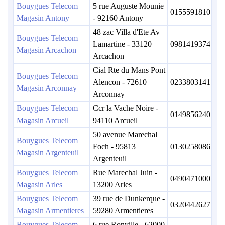
Bouygues Telecom
5 rue Auguste Mounie
0155591810
Magasin Antony
- 92160 Antony
48 zac Villa d'Ete Av
Bouygues Telecom
Lamartine - 33120
0981419374
Magasin Arcachon
Arcachon
Cial Rte du Mans Pont
Bouygues Telecom
Alencon - 72610
0233803141
Magasin Arconnay
Arconnay
Bouygues Telecom
Ccr la Vache Noire -
0149856240
Magasin Arcueil
94110 Arcueil
50 avenue Marechal
Bouygues Telecom
Foch - 95813
0130258086
Magasin Argenteuil
Argenteuil
Bouygues Telecom
Rue Marechal Juin -
0490471000
Magasin Arles
13200 Arles
Bouygues Telecom
39 rue de Dunkerque -
0320442627
Magasin Armentieres
59280 Armentieres
Bouygues Telecom
6 rue Ronville - 62000