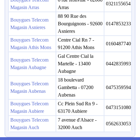
0321155654
Magasin Arras
Arras
88 90 Rue des
Bouygues Telecom
Bourguignons - 92600
0147853233
Magasin Asnieres
Asnieres
Bouygues Telecom
Centre Cial Rn 7 -
0160487740
Magasin Athis Mons
91200 Athis Mons
Gal Centre Cial la
Bouygues Telecom
Martelle - 13400
0442835993
Magasin Aubagne
Aubagne
18 boulevard
Bouygues Telecom
Gambetta - 07200
0475359594
Magasin Aubenas
Aubenas
Bouygues Telecom
Cc Plein Sud Rn 9 -
0473151080
Magasin Aubiere
63170 Aubiere
Bouygues Telecom
7 avenue d'Alsace -
0562633053
Magasin Auch
32000 Auch