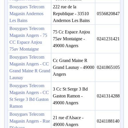
Bouygues Telecom
222 rue de la
Magasin Andernos
Republique - 33510
0556820847
Les Bains
Andernos Les Bains
Bouygues Telecom
75 Cc Espace Anjou
Magasin Angers - 75
75av Montaigne -
0241231421
CC Espace Anjou
49000 Angers
75av Montaigne
Bouygues Telecom
Cc Grand Maine R
Magasin Angers - CC
Grand Launay - 49000
0241865105
Grand Maine R Grand
Angers
Launay
Bouygues Telecom
3 Cc St Serge 3 Bd
Magasin Angers - CC
Gaston Ramon -
0241314288
St Serge 3 Bd Gaston
49000 Angers
Ramon
Bouygues Telecom
21 rue d'Alsace -
Magasin Angers - Rue
0241188140
49000 Angers
D'alsace