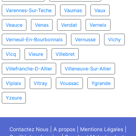
Varennes-Sur-Teche
Vaumas
Vaux
Veauce
Venas
Vendat
Verneix
Verneuil-En-Bourbonnais
Vernusse
Vichy
Vicq
Vieure
Villebret
Villefranche-D-Allier
Villeneuve-Sur-Allier
Viplaix
Vitray
Voussac
Ygrande
Yzeure
Contactez Nous
|
A propos
|
Mentions Légales
|