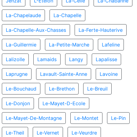
Jenzat
L-Etelon
La-Celle
La-Chabanne
La-Chapelaude
La-Chapelle
La-Chapelle-Aux-Chasses
La-Ferte-Hauterive
La-Guillermie
La-Petite-Marche
Lafeline
Lalizolle
Lamaids
Langy
Lapalisse
Laprugne
Lavault-Sainte-Anne
Lavoine
Le-Bouchaud
Le-Brethon
Le-Breuil
Le-Donjon
Le-Mayet-D-Ecole
Le-Mayet-De-Montagne
Le-Montet
Le-Pin
Le-Theil
Le-Vernet
Le-Veurdre