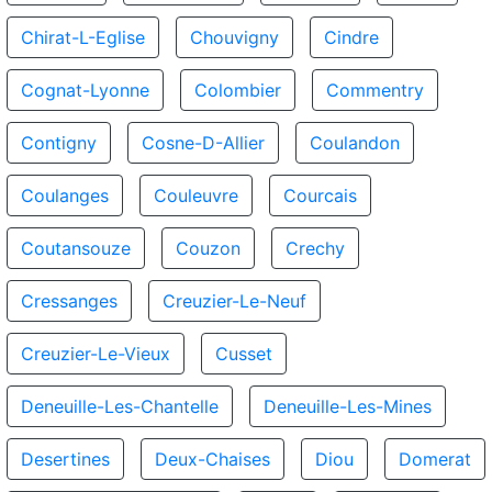
Chirat-L-Eglise
Chouvigny
Cindre
Cognat-Lyonne
Colombier
Commentry
Contigny
Cosne-D-Allier
Coulandon
Coulanges
Couleuvre
Courcais
Coutansouze
Couzon
Crechy
Cressanges
Creuzier-Le-Neuf
Creuzier-Le-Vieux
Cusset
Deneuille-Les-Chantelle
Deneuille-Les-Mines
Desertines
Deux-Chaises
Diou
Domerat