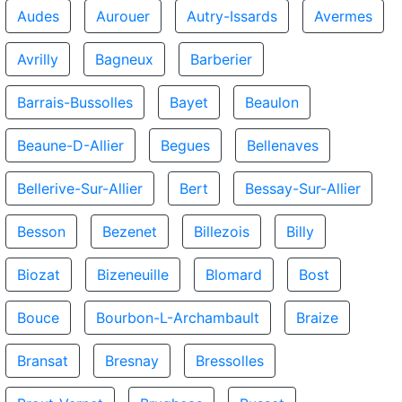
Audes
Aurouer
Autry-Issards
Avermes
Avrilly
Bagneux
Barberier
Barrais-Bussolles
Bayet
Beaulon
Beaune-D-Allier
Begues
Bellenaves
Bellerive-Sur-Allier
Bert
Bessay-Sur-Allier
Besson
Bezenet
Billezois
Billy
Biozat
Bizeneuille
Blomard
Bost
Bouce
Bourbon-L-Archambault
Braize
Bransat
Bresnay
Bressolles