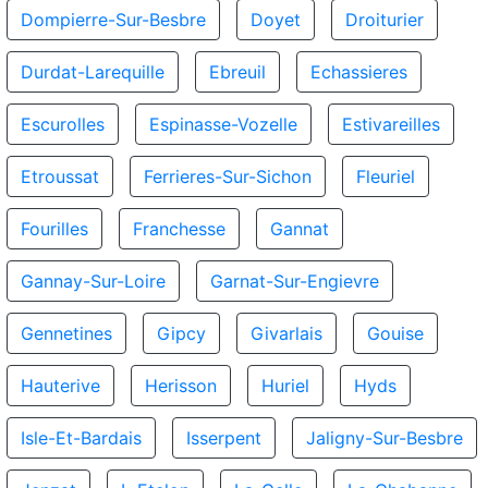
Dompierre-Sur-Besbre
Doyet
Droiturier
Durdat-Larequille
Ebreuil
Echassieres
Escurolles
Espinasse-Vozelle
Estivareilles
Etroussat
Ferrieres-Sur-Sichon
Fleuriel
Fourilles
Franchesse
Gannat
Gannay-Sur-Loire
Garnat-Sur-Engievre
Gennetines
Gipcy
Givarlais
Gouise
Hauterive
Herisson
Huriel
Hyds
Isle-Et-Bardais
Isserpent
Jaligny-Sur-Besbre