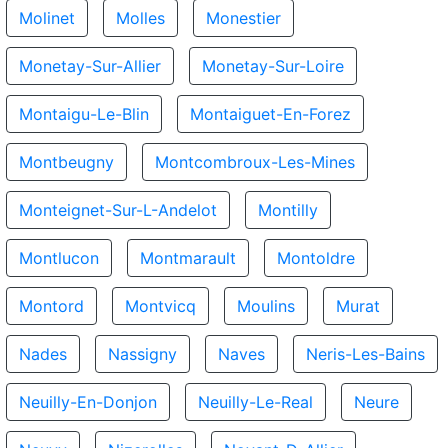
Molinet
Molles
Monestier
Monetay-Sur-Allier
Monetay-Sur-Loire
Montaigu-Le-Blin
Montaiguet-En-Forez
Montbeugny
Montcombroux-Les-Mines
Monteignet-Sur-L-Andelot
Montilly
Montlucon
Montmarault
Montoldre
Montord
Montvicq
Moulins
Murat
Nades
Nassigny
Naves
Neris-Les-Bains
Neuilly-En-Donjon
Neuilly-Le-Real
Neure