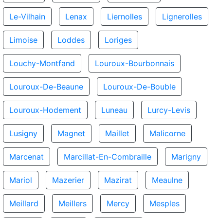
Le-Vilhain
Lenax
Liernolles
Lignerolles
Limoise
Loddes
Loriges
Louchy-Montfand
Louroux-Bourbonnais
Louroux-De-Beaune
Louroux-De-Bouble
Louroux-Hodement
Luneau
Lurcy-Levis
Lusigny
Magnet
Maillet
Malicorne
Marcenat
Marcillat-En-Combraille
Marigny
Mariol
Mazerier
Mazirat
Meaulne
Meillard
Meillers
Mercy
Mesples