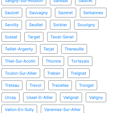
Saligny-Sur-Roudon
Sanssat
Saulcet
Saulzet
Sauvagny
Sazeret
Serbannes
Servilly
Seuillet
Sorbier
Souvigny
Sussat
Target
Taxat-Senat
Teillet-Argenty
Terjat
Theneuille
Thiel-Sur-Acolin
Thionne
Tortezais
Toulon-Sur-Allier
Treban
Treignat
Treteau
Trevol
Trezelles
Tronget
Urcay
Ussel-D-Allier
Valignat
Valigny
Vallon-En-Sully
Varennes-Sur-Allier