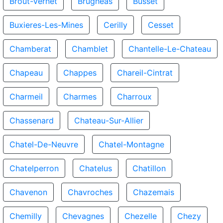
Brout-Vernet
Brugheas
Busset
Buxieres-Les-Mines
Cerilly
Cesset
Chamberat
Chamblet
Chantelle-Le-Chateau
Chapeau
Chappes
Chareil-Cintrat
Charmeil
Charmes
Charroux
Chassenard
Chateau-Sur-Allier
Chatel-De-Neuvre
Chatel-Montagne
Chatelperron
Chatelus
Chatillon
Chavenon
Chavroches
Chazemais
Chemilly
Chevagnes
Chezelle
Chezy