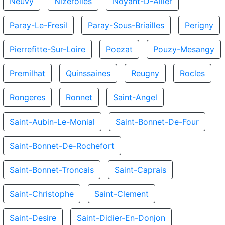
Neuvy
Nizerolles
Noyant-D-Allier
Paray-Le-Fresil
Paray-Sous-Briailles
Perigny
Pierrefitte-Sur-Loire
Poezat
Pouzy-Mesangy
Premilhat
Quinssaines
Reugny
Rocles
Rongeres
Ronnet
Saint-Angel
Saint-Aubin-Le-Monial
Saint-Bonnet-De-Four
Saint-Bonnet-De-Rochefort
Saint-Bonnet-Troncais
Saint-Caprais
Saint-Christophe
Saint-Clement
Saint-Desire
Saint-Didier-En-Donjon