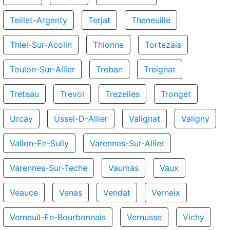
Teillet-Argenty
Terjat
Theneuille
Thiel-Sur-Acolin
Thionne
Tortezais
Toulon-Sur-Allier
Treban
Treignat
Treteau
Trevol
Trezelles
Tronget
Urcay
Ussel-D-Allier
Valignat
Valigny
Vallon-En-Sully
Varennes-Sur-Allier
Varennes-Sur-Teche
Vaumas
Vaux
Veauce
Venas
Vendat
Verneix
Verneuil-En-Bourbonnais
Vernusse
Vichy