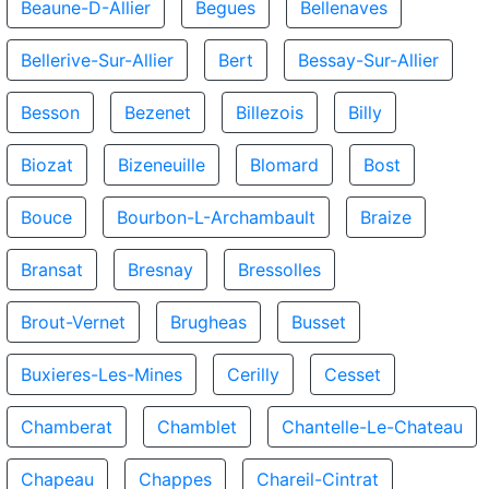
Beaune-D-Allier
Begues
Bellenaves
Bellerive-Sur-Allier
Bert
Bessay-Sur-Allier
Besson
Bezenet
Billezois
Billy
Biozat
Bizeneuille
Blomard
Bost
Bouce
Bourbon-L-Archambault
Braize
Bransat
Bresnay
Bressolles
Brout-Vernet
Brugheas
Busset
Buxieres-Les-Mines
Cerilly
Cesset
Chamberat
Chamblet
Chantelle-Le-Chateau
Chapeau
Chappes
Chareil-Cintrat