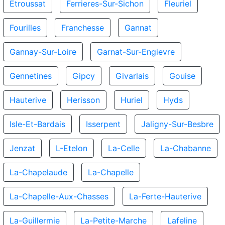
Etroussat
Ferrieres-Sur-Sichon
Fleuriel
Fourilles
Franchesse
Gannat
Gannay-Sur-Loire
Garnat-Sur-Engievre
Gennetines
Gipcy
Givarlais
Gouise
Hauterive
Herisson
Huriel
Hyds
Isle-Et-Bardais
Isserpent
Jaligny-Sur-Besbre
Jenzat
L-Etelon
La-Celle
La-Chabanne
La-Chapelaude
La-Chapelle
La-Chapelle-Aux-Chasses
La-Ferte-Hauterive
La-Guillermie
La-Petite-Marche
Lafeline