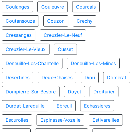
Coulanges
Couleuvre
Courcais
Coutansouze
Couzon
Crechy
Cressanges
Creuzier-Le-Neuf
Creuzier-Le-Vieux
Cusset
Deneuille-Les-Chantelle
Deneuille-Les-Mines
Desertines
Deux-Chaises
Diou
Domerat
Dompierre-Sur-Besbre
Doyet
Droiturier
Durdat-Larequille
Ebreuil
Echassieres
Escurolles
Espinasse-Vozelle
Estivareilles