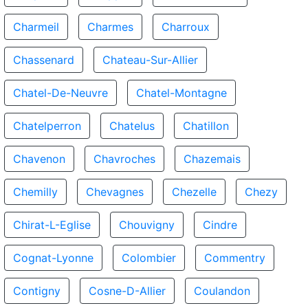
Charmeil
Charmes
Charroux
Chassenard
Chateau-Sur-Allier
Chatel-De-Neuvre
Chatel-Montagne
Chatelperron
Chatelus
Chatillon
Chavenon
Chavroches
Chazemais
Chemilly
Chevagnes
Chezelle
Chezy
Chirat-L-Eglise
Chouvigny
Cindre
Cognat-Lyonne
Colombier
Commentry
Contigny
Cosne-D-Allier
Coulandon