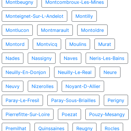
Montbeugny
Montcombroux-Les-Mines
Monteignet-Sur-L-Andelot
Montilly
Montlucon
Montmarault
Montoldre
Montord
Montvicq
Moulins
Murat
Nades
Nassigny
Naves
Neris-Les-Bains
Neuilly-En-Donjon
Neuilly-Le-Real
Neure
Neuvy
Nizerolles
Noyant-D-Allier
Paray-Le-Fresil
Paray-Sous-Briailles
Perigny
Pierrefitte-Sur-Loire
Poezat
Pouzy-Mesangy
Premilhat
Quinssaines
Reugny
Rocles