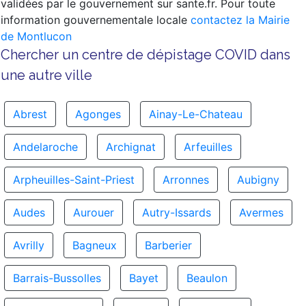
validées par le gouvernement sur sante.fr. Pour toute
information gouvernementale locale
contactez la Mairie
de Montlucon
Chercher un centre de dépistage COVID dans
une autre ville
Abrest
Agonges
Ainay-Le-Chateau
Andelaroche
Archignat
Arfeuilles
Arpheuilles-Saint-Priest
Arronnes
Aubigny
Audes
Aurouer
Autry-Issards
Avermes
Avrilly
Bagneux
Barberier
Barrais-Bussolles
Bayet
Beaulon