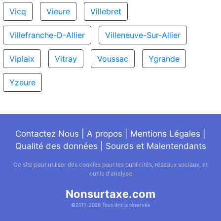
Vicq
Vieure
Villebret
Villefranche-D-Allier
Villeneuve-Sur-Allier
Viplaix
Vitray
Voussac
Ygrande
Yzeure
Contactez Nous
|
A propos
|
Mentions Légales
|
Qualité des données
|
Sourds et Malentendants
Ce site peut utiliser des cookies pour les publicités, réseaux sociaux, et
outils d'analyse
Nonsurtaxe.com
©2011-2026 Tous droits réservés