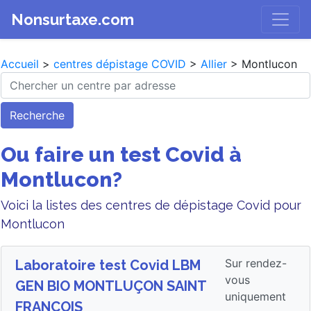
Nonsurtaxe.com
Accueil
>
centres dépistage COVID
>
Allier
> Montlucon
Recherche
Ou faire un test Covid à
Montlucon?
Voici la listes des centres de dépistage Covid pour
Montlucon
Sur rendez-
Laboratoire test Covid LBM
vous
GEN BIO MONTLUÇON SAINT
uniquement
FRANÇOIS