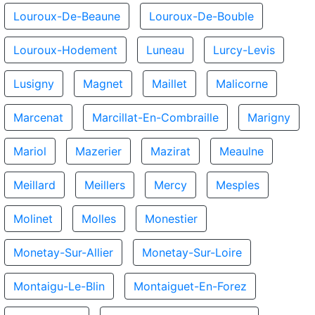
Louroux-De-Beaune
Louroux-De-Bouble
Louroux-Hodement
Luneau
Lurcy-Levis
Lusigny
Magnet
Maillet
Malicorne
Marcenat
Marcillat-En-Combraille
Marigny
Mariol
Mazerier
Mazirat
Meaulne
Meillard
Meillers
Mercy
Mesples
Molinet
Molles
Monestier
Monetay-Sur-Allier
Monetay-Sur-Loire
Montaigu-Le-Blin
Montaiguet-En-Forez