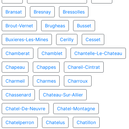
Bransat
Bresnay
Bressolles
Brout-Vernet
Brugheas
Busset
Buxieres-Les-Mines
Cerilly
Cesset
Chamberat
Chamblet
Chantelle-Le-Chateau
Chapeau
Chappes
Chareil-Cintrat
Charmeil
Charmes
Charroux
Chassenard
Chateau-Sur-Allier
Chatel-De-Neuvre
Chatel-Montagne
Chatelperron
Chatelus
Chatillon