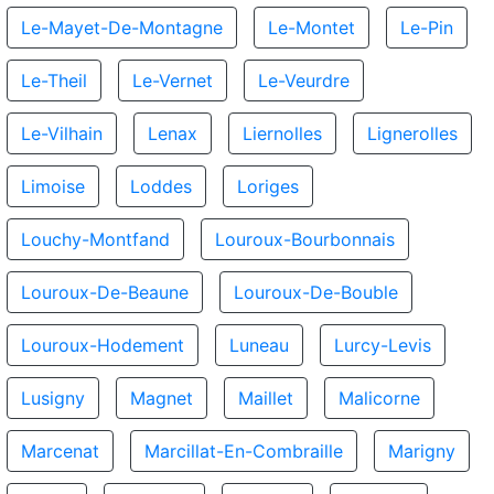
Le-Mayet-De-Montagne
Le-Montet
Le-Pin
Le-Theil
Le-Vernet
Le-Veurdre
Le-Vilhain
Lenax
Liernolles
Lignerolles
Limoise
Loddes
Loriges
Louchy-Montfand
Louroux-Bourbonnais
Louroux-De-Beaune
Louroux-De-Bouble
Louroux-Hodement
Luneau
Lurcy-Levis
Lusigny
Magnet
Maillet
Malicorne
Marcenat
Marcillat-En-Combraille
Marigny