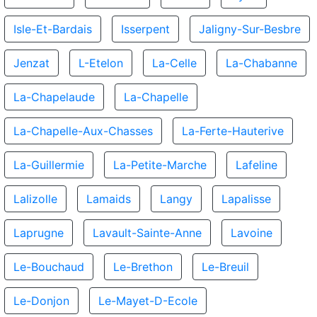
Isle-Et-Bardais
Isserpent
Jaligny-Sur-Besbre
Jenzat
L-Etelon
La-Celle
La-Chabanne
La-Chapelaude
La-Chapelle
La-Chapelle-Aux-Chasses
La-Ferte-Hauterive
La-Guillermie
La-Petite-Marche
Lafeline
Lalizolle
Lamaids
Langy
Lapalisse
Laprugne
Lavault-Sainte-Anne
Lavoine
Le-Bouchaud
Le-Brethon
Le-Breuil
Le-Donjon
Le-Mayet-D-Ecole