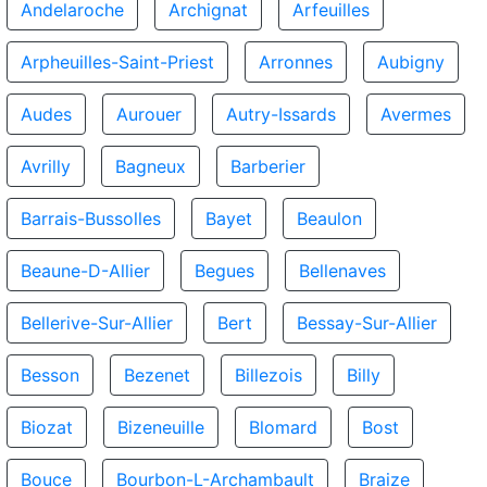
Andelaroche
Archignat
Arfeuilles
Arpheuilles-Saint-Priest
Arronnes
Aubigny
Audes
Aurouer
Autry-Issards
Avermes
Avrilly
Bagneux
Barberier
Barrais-Bussolles
Bayet
Beaulon
Beaune-D-Allier
Begues
Bellenaves
Bellerive-Sur-Allier
Bert
Bessay-Sur-Allier
Besson
Bezenet
Billezois
Billy
Biozat
Bizeneuille
Blomard
Bost
Bouce
Bourbon-L-Archambault
Braize