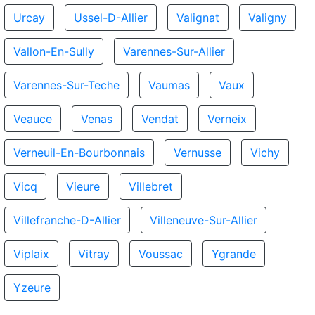
Urcay
Ussel-D-Allier
Valignat
Valigny
Vallon-En-Sully
Varennes-Sur-Allier
Varennes-Sur-Teche
Vaumas
Vaux
Veauce
Venas
Vendat
Verneix
Verneuil-En-Bourbonnais
Vernusse
Vichy
Vicq
Vieure
Villebret
Villefranche-D-Allier
Villeneuve-Sur-Allier
Viplaix
Vitray
Voussac
Ygrande
Yzeure