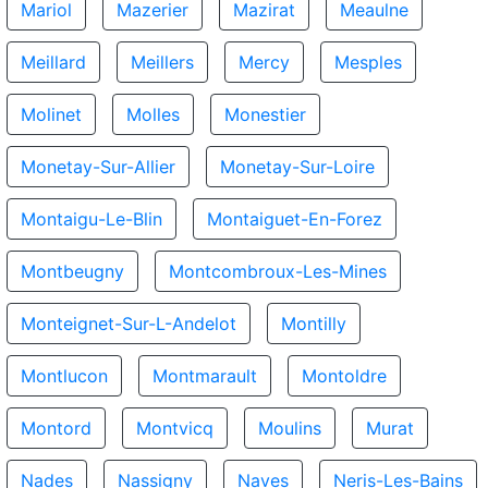
Mariol
Mazerier
Mazirat
Meaulne
Meillard
Meillers
Mercy
Mesples
Molinet
Molles
Monestier
Monetay-Sur-Allier
Monetay-Sur-Loire
Montaigu-Le-Blin
Montaiguet-En-Forez
Montbeugny
Montcombroux-Les-Mines
Monteignet-Sur-L-Andelot
Montilly
Montlucon
Montmarault
Montoldre
Montord
Montvicq
Moulins
Murat
Nades
Nassigny
Naves
Neris-Les-Bains