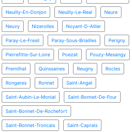
Neuilly-En-Donjon
Neuilly-Le-Real
Neure
Neuvy
Nizerolles
Noyant-D-Allier
Paray-Le-Fresil
Paray-Sous-Briailles
Perigny
Pierrefitte-Sur-Loire
Poezat
Pouzy-Mesangy
Premilhat
Quinssaines
Reugny
Rocles
Rongeres
Ronnet
Saint-Angel
Saint-Aubin-Le-Monial
Saint-Bonnet-De-Four
Saint-Bonnet-De-Rochefort
Saint-Bonnet-Troncais
Saint-Caprais