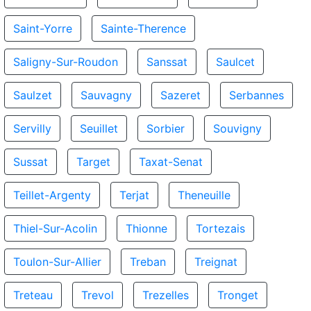
Saint-Yorre
Sainte-Therence
Saligny-Sur-Roudon
Sanssat
Saulcet
Saulzet
Sauvagny
Sazeret
Serbannes
Servilly
Seuillet
Sorbier
Souvigny
Sussat
Target
Taxat-Senat
Teillet-Argenty
Terjat
Theneuille
Thiel-Sur-Acolin
Thionne
Tortezais
Toulon-Sur-Allier
Treban
Treignat
Treteau
Trevol
Trezelles
Tronget