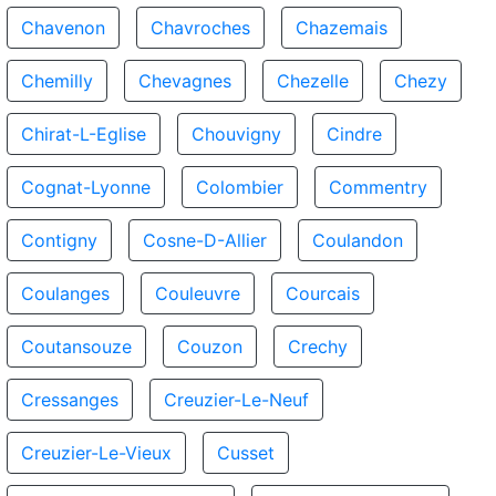
Chavenon
Chavroches
Chazemais
Chemilly
Chevagnes
Chezelle
Chezy
Chirat-L-Eglise
Chouvigny
Cindre
Cognat-Lyonne
Colombier
Commentry
Contigny
Cosne-D-Allier
Coulandon
Coulanges
Couleuvre
Courcais
Coutansouze
Couzon
Crechy
Cressanges
Creuzier-Le-Neuf
Creuzier-Le-Vieux
Cusset