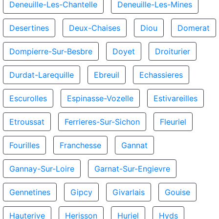
Deneuille-Les-Chantelle
Deneuille-Les-Mines
Desertines
Deux-Chaises
Diou
Domerat
Dompierre-Sur-Besbre
Doyet
Droiturier
Durdat-Larequille
Ebreuil
Echassieres
Escurolles
Espinasse-Vozelle
Estivareilles
Etroussat
Ferrieres-Sur-Sichon
Fleuriel
Fourilles
Franchesse
Gannat
Gannay-Sur-Loire
Garnat-Sur-Engievre
Gennetines
Gipcy
Givarlais
Gouise
Hauterive
Herisson
Huriel
Hyds