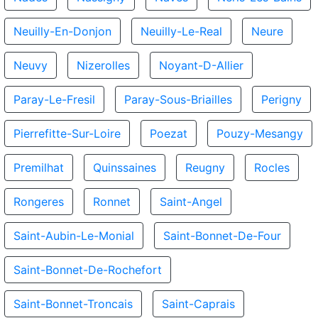
Neuilly-En-Donjon
Neuilly-Le-Real
Neure
Neuvy
Nizerolles
Noyant-D-Allier
Paray-Le-Fresil
Paray-Sous-Briailles
Perigny
Pierrefitte-Sur-Loire
Poezat
Pouzy-Mesangy
Premilhat
Quinssaines
Reugny
Rocles
Rongeres
Ronnet
Saint-Angel
Saint-Aubin-Le-Monial
Saint-Bonnet-De-Four
Saint-Bonnet-De-Rochefort
Saint-Bonnet-Troncais
Saint-Caprais