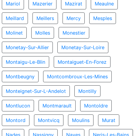
Mariol
Mazerier
Mazirat
Meaulne
Meillard
Meillers
Mercy
Mesples
Molinet
Molles
Monestier
Monetay-Sur-Allier
Monetay-Sur-Loire
Montaigu-Le-Blin
Montaiguet-En-Forez
Montbeugny
Montcombroux-Les-Mines
Monteignet-Sur-L-Andelot
Montilly
Montlucon
Montmarault
Montoldre
Montord
Montvicq
Moulins
Murat
Nades
Nassigny
Naves
Neris-Les-Bains