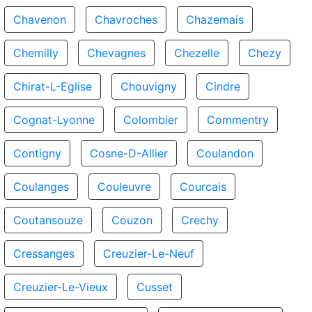
Chavenon
Chavroches
Chazemais
Chemilly
Chevagnes
Chezelle
Chezy
Chirat-L-Eglise
Chouvigny
Cindre
Cognat-Lyonne
Colombier
Commentry
Contigny
Cosne-D-Allier
Coulandon
Coulanges
Couleuvre
Courcais
Coutansouze
Couzon
Crechy
Cressanges
Creuzier-Le-Neuf
Creuzier-Le-Vieux
Cusset