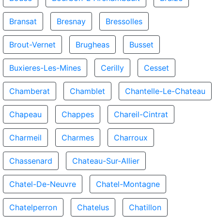
Bransat
Bresnay
Bressolles
Brout-Vernet
Brugheas
Busset
Buxieres-Les-Mines
Cerilly
Cesset
Chamberat
Chamblet
Chantelle-Le-Chateau
Chapeau
Chappes
Chareil-Cintrat
Charmeil
Charmes
Charroux
Chassenard
Chateau-Sur-Allier
Chatel-De-Neuvre
Chatel-Montagne
Chatelperron
Chatelus
Chatillon