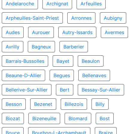
Andelaroche
Archignat
Arfeuilles
Arpheuilles-Saint-Priest
Arronnes
Aubigny
Audes
Aurouer
Autry-Issards
Avermes
Avrilly
Bagneux
Barberier
Barrais-Bussolles
Bayet
Beaulon
Beaune-D-Allier
Begues
Bellenaves
Bellerive-Sur-Allier
Bert
Bessay-Sur-Allier
Besson
Bezenet
Billezois
Billy
Biozat
Bizeneuille
Blomard
Bost
Bouce
Bourbon-L-Archambault
Braize