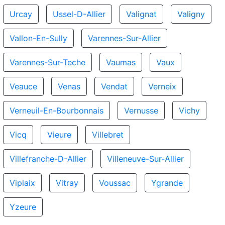
Urcay
Ussel-D-Allier
Valignat
Valigny
Vallon-En-Sully
Varennes-Sur-Allier
Varennes-Sur-Teche
Vaumas
Vaux
Veauce
Venas
Vendat
Verneix
Verneuil-En-Bourbonnais
Vernusse
Vichy
Vicq
Vieure
Villebret
Villefranche-D-Allier
Villeneuve-Sur-Allier
Viplaix
Vitray
Voussac
Ygrande
Yzeure