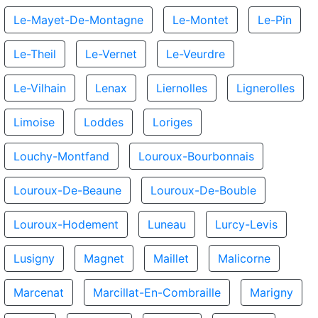
Le-Mayet-De-Montagne
Le-Montet
Le-Pin
Le-Theil
Le-Vernet
Le-Veurdre
Le-Vilhain
Lenax
Liernolles
Lignerolles
Limoise
Loddes
Loriges
Louchy-Montfand
Louroux-Bourbonnais
Louroux-De-Beaune
Louroux-De-Bouble
Louroux-Hodement
Luneau
Lurcy-Levis
Lusigny
Magnet
Maillet
Malicorne
Marcenat
Marcillat-En-Combraille
Marigny