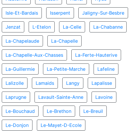
Isle-Et-Bardais
Isserpent
Jaligny-Sur-Besbre
Jenzat
L-Etelon
La-Celle
La-Chabanne
La-Chapelaude
La-Chapelle
La-Chapelle-Aux-Chasses
La-Ferte-Hauterive
La-Guillermie
La-Petite-Marche
Lafeline
Lalizolle
Lamaids
Langy
Lapalisse
Laprugne
Lavault-Sainte-Anne
Lavoine
Le-Bouchaud
Le-Brethon
Le-Breuil
Le-Donjon
Le-Mayet-D-Ecole