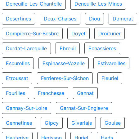
Deneuille-Les-Chantelle
Deneuille-Les-Mines
Desertines
Deux-Chaises
Diou
Domerat
Dompierre-Sur-Besbre
Doyet
Droiturier
Durdat-Larequille
Ebreuil
Echassieres
Escurolles
Espinasse-Vozelle
Estivareilles
Etroussat
Ferrieres-Sur-Sichon
Fleuriel
Fourilles
Franchesse
Gannat
Gannay-Sur-Loire
Garnat-Sur-Engievre
Gennetines
Gipcy
Givarlais
Gouise
Hauterive
Herisson
Huriel
Hyds