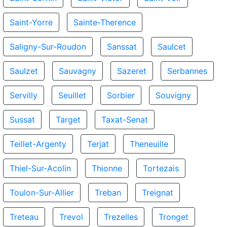
Saint-Yorre
Sainte-Therence
Saligny-Sur-Roudon
Sanssat
Saulcet
Saulzet
Sauvagny
Sazeret
Serbannes
Servilly
Seuillet
Sorbier
Souvigny
Sussat
Target
Taxat-Senat
Teillet-Argenty
Terjat
Theneuille
Thiel-Sur-Acolin
Thionne
Tortezais
Toulon-Sur-Allier
Treban
Treignat
Treteau
Trevol
Trezelles
Tronget