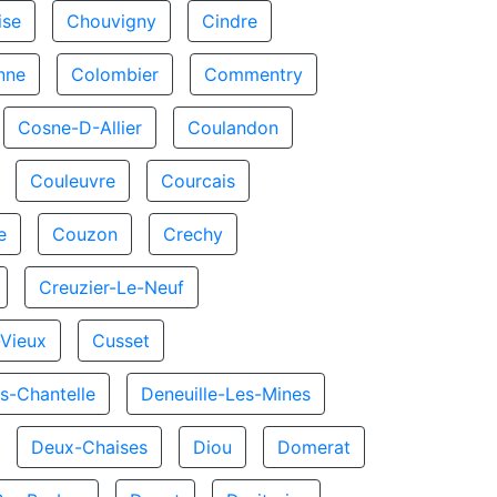
ise
Chouvigny
Cindre
nne
Colombier
Commentry
Cosne-D-Allier
Coulandon
Couleuvre
Courcais
e
Couzon
Crechy
Creuzier-Le-Neuf
-Vieux
Cusset
es-Chantelle
Deneuille-Les-Mines
Deux-Chaises
Diou
Domerat