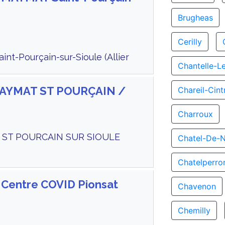
Brugheas
Cerilly
nt-Pourçain-sur-Sioule (Allier
Chantelle-L
 MAYMAT ST POURÇAIN /
Chareil-Cint
Charroux
0 ST POURCAIN SUR SIOULE
Chatel-De-
Chatelperro
 Centre COVID Pionsat
Chavenon
Chemilly