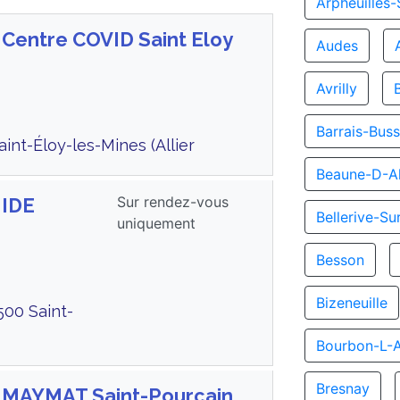
Arpheuilles-
 Centre COVID Saint Eloy
Audes
Avrilly
Barrais-Buss
nt-Éloy-les-Mines (Allier
Beaune-D-Al
Sur rendez-vous
 IDE
Bellerive-Sur
uniquement
Besson
Bizeneuille
500 Saint-
Bourbon-L-
Bresnay
s MAYMAT Saint-Pourçain