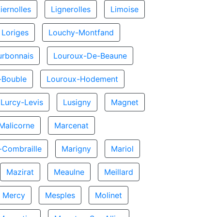
iernolles
Lignerolles
Limoise
Loriges
Louchy-Montfand
urbonnais
Louroux-De-Beaune
-Bouble
Louroux-Hodement
Lurcy-Levis
Lusigny
Magnet
Malicorne
Marcenat
n-Combraille
Marigny
Mariol
Mazirat
Meaulne
Meillard
Mercy
Mesples
Molinet