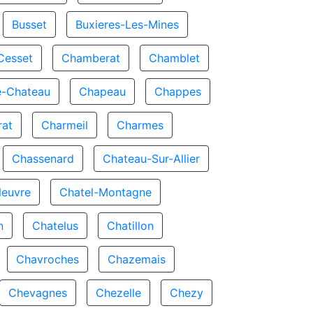
Busset
Buxieres-Les-Mines
Cesset
Chamberat
Chamblet
e-Chateau
Chapeau
Chappes
rat
Charmeil
Charmes
Chassenard
Chateau-Sur-Allier
Neuvre
Chatel-Montagne
n
Chatelus
Chatillon
Chavroches
Chazemais
Chevagnes
Chezelle
Chezy