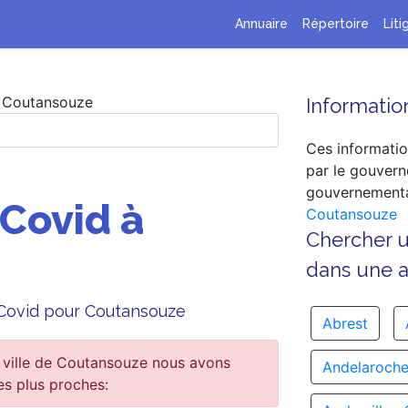
Annuaire
Répertoire
Liti
Coutansouze
Information
Ces informatio
par le gouvern
gouvernementa
 Covid à
Coutansouze
Chercher 
dans une au
e Covid pour Coutansouze
Abrest
 ville de Coutansouze nous avons
Andelaroch
es plus proches: