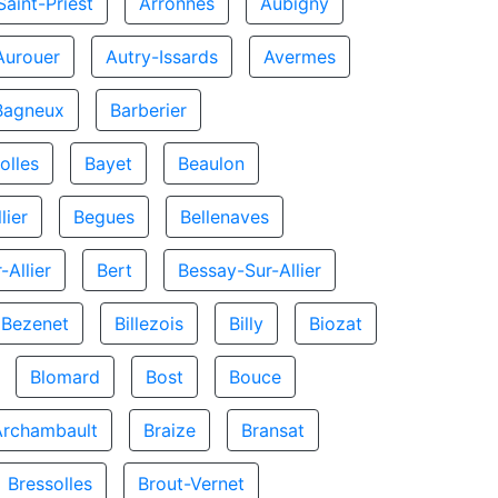
Saint-Priest
Arronnes
Aubigny
Aurouer
Autry-Issards
Avermes
Bagneux
Barberier
olles
Bayet
Beaulon
lier
Begues
Bellenaves
-Allier
Bert
Bessay-Sur-Allier
Bezenet
Billezois
Billy
Biozat
Blomard
Bost
Bouce
Archambault
Braize
Bransat
Bressolles
Brout-Vernet