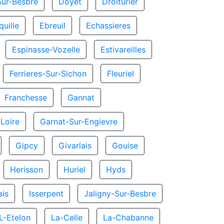
ur-Besbre
Doyet
Droiturier
uille
Ebreuil
Echassieres
Espinasse-Vozelle
Estivareilles
Ferrieres-Sur-Sichon
Fleuriel
Franchesse
Gannat
Loire
Garnat-Sur-Engievre
Gipcy
Givarlais
Gouise
Herisson
Huriel
Hyds
ais
Isserpent
Jaligny-Sur-Besbre
L-Etelon
La-Celle
La-Chabanne