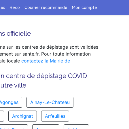
ges
Reco
Courrier recommandé
Mon compte
s officielle
ns sur les centres de dépistage sont validées
ement sur sante.fr. Pour toute information
le locale
contactez la Mairie de
un centre de dépistage COVID
tre ville
Agonges
Ainay-Le-Chateau
e
Archignat
Arfeuilles