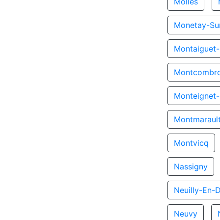
Molles
Monetay-Sur
Montaiguet-
Montcombro
Monteignet-
Montmaraul
Montvicq
Nassigny
Neuilly-En-
Neuvy