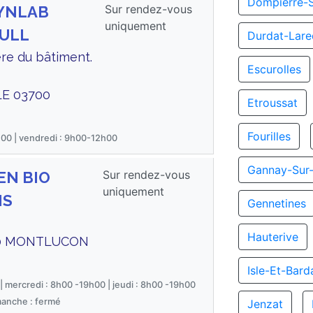
Dompierre-S
Sur rendez-vous
SYNLAB
uniquement
AULL
Durdat-Lareq
ère du bâtiment.
Escurolles
LE 03700
Etroussat
Fourilles
h00 | vendredi : 9h00-12h00
Gannay-Sur-
Sur rendez-vous
GEN BIO
uniquement
IS
Gennetines
Hauterive
100 MONTLUCON
Isle-Et-Bard
| mercredi : 8h00 -19h00 | jeudi : 8h00 -19h00
manche : fermé
Jenzat