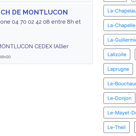
La-Chapela
us CH DE MONTLUCON
one 04 70 02 42 08 entre 8h et
La-Chapell
La-Guillermi
 MONTLUCON CEDEX (Allier
Lalizolle
 16h00
Laprugne
Le-Bouchau
Le-Donjon
Le-Mayet-D
Le-Theil