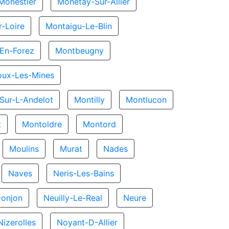
Monestier
Monetay-Sur-Allier
-Loire
Montaigu-Le-Blin
En-Forez
Montbeugny
ux-Les-Mines
Sur-L-Andelot
Montilly
Montlucon
t
Montoldre
Montord
Moulins
Murat
Nades
Naves
Neris-Les-Bains
Donjon
Neuilly-Le-Real
Neure
Nizerolles
Noyant-D-Allier