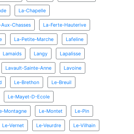
ude
La-Chapelle
e-Aux-Chasses
La-Ferte-Hauterive
e
La-Petite-Marche
Lafeline
Lamaids
Langy
Lapalisse
Lavault-Sainte-Anne
Lavoine
d
Le-Brethon
Le-Breuil
Le-Mayet-D-Ecole
e-Montagne
Le-Montet
Le-Pin
Le-Vernet
Le-Veurdre
Le-Vilhain