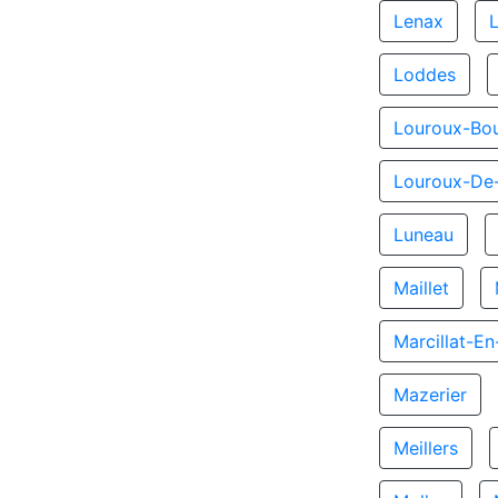
Lenax
L
Loddes
Louroux-Bo
Louroux-De
Luneau
Maillet
Marcillat-E
Mazerier
Meillers