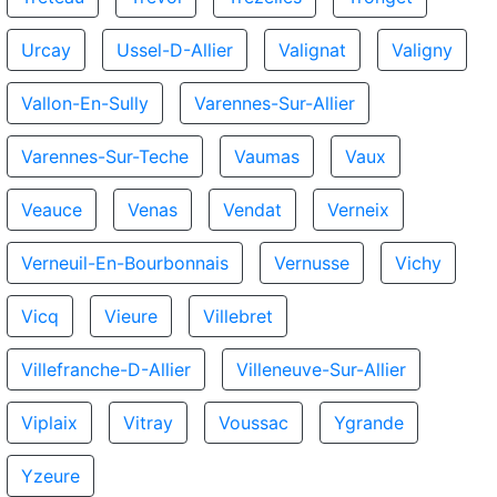
Urcay
Ussel-D-Allier
Valignat
Valigny
Vallon-En-Sully
Varennes-Sur-Allier
Varennes-Sur-Teche
Vaumas
Vaux
Veauce
Venas
Vendat
Verneix
Verneuil-En-Bourbonnais
Vernusse
Vichy
Vicq
Vieure
Villebret
Villefranche-D-Allier
Villeneuve-Sur-Allier
Viplaix
Vitray
Voussac
Ygrande
Yzeure