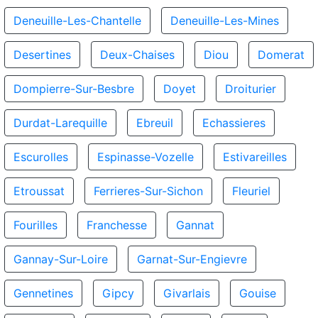
Deneuille-Les-Chantelle
Deneuille-Les-Mines
Desertines
Deux-Chaises
Diou
Domerat
Dompierre-Sur-Besbre
Doyet
Droiturier
Durdat-Larequille
Ebreuil
Echassieres
Escurolles
Espinasse-Vozelle
Estivareilles
Etroussat
Ferrieres-Sur-Sichon
Fleuriel
Fourilles
Franchesse
Gannat
Gannay-Sur-Loire
Garnat-Sur-Engievre
Gennetines
Gipcy
Givarlais
Gouise