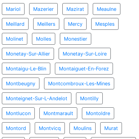
Mariol
Mazerier
Mazirat
Meaulne
Meillard
Meillers
Mercy
Mesples
Molinet
Molles
Monestier
Monetay-Sur-Allier
Monetay-Sur-Loire
Montaigu-Le-Blin
Montaiguet-En-Forez
Montbeugny
Montcombroux-Les-Mines
Monteignet-Sur-L-Andelot
Montilly
Montlucon
Montmarault
Montoldre
Montord
Montvicq
Moulins
Murat