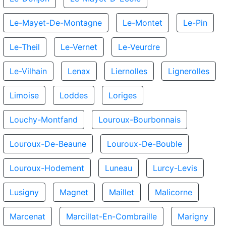
Le-Mayet-De-Montagne
Le-Montet
Le-Pin
Le-Theil
Le-Vernet
Le-Veurdre
Le-Vilhain
Lenax
Liernolles
Lignerolles
Limoise
Loddes
Loriges
Louchy-Montfand
Louroux-Bourbonnais
Louroux-De-Beaune
Louroux-De-Bouble
Louroux-Hodement
Luneau
Lurcy-Levis
Lusigny
Magnet
Maillet
Malicorne
Marcenat
Marcillat-En-Combraille
Marigny