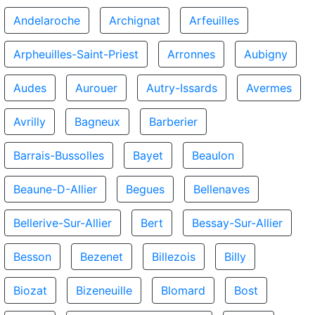
Andelaroche
Archignat
Arfeuilles
Arpheuilles-Saint-Priest
Arronnes
Aubigny
Audes
Aurouer
Autry-Issards
Avermes
Avrilly
Bagneux
Barberier
Barrais-Bussolles
Bayet
Beaulon
Beaune-D-Allier
Begues
Bellenaves
Bellerive-Sur-Allier
Bert
Bessay-Sur-Allier
Besson
Bezenet
Billezois
Billy
Biozat
Bizeneuille
Blomard
Bost