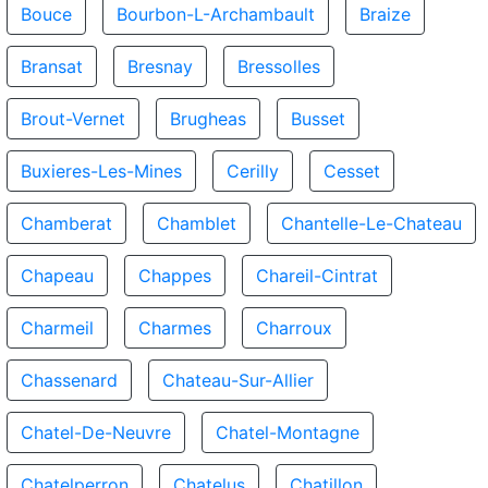
Bouce
Bourbon-L-Archambault
Braize
Bransat
Bresnay
Bressolles
Brout-Vernet
Brugheas
Busset
Buxieres-Les-Mines
Cerilly
Cesset
Chamberat
Chamblet
Chantelle-Le-Chateau
Chapeau
Chappes
Chareil-Cintrat
Charmeil
Charmes
Charroux
Chassenard
Chateau-Sur-Allier
Chatel-De-Neuvre
Chatel-Montagne
Chatelperron
Chatelus
Chatillon