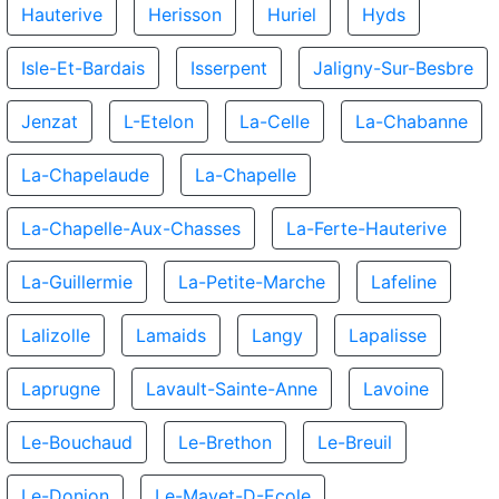
Hauterive
Herisson
Huriel
Hyds
Isle-Et-Bardais
Isserpent
Jaligny-Sur-Besbre
Jenzat
L-Etelon
La-Celle
La-Chabanne
La-Chapelaude
La-Chapelle
La-Chapelle-Aux-Chasses
La-Ferte-Hauterive
La-Guillermie
La-Petite-Marche
Lafeline
Lalizolle
Lamaids
Langy
Lapalisse
Laprugne
Lavault-Sainte-Anne
Lavoine
Le-Bouchaud
Le-Brethon
Le-Breuil
Le-Donjon
Le-Mayet-D-Ecole