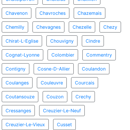
Chavenon
Chavroches
Chazemais
Chemilly
Chevagnes
Chezelle
Chezy
Chirat-L-Eglise
Chouvigny
Cindre
Cognat-Lyonne
Colombier
Commentry
Contigny
Cosne-D-Allier
Coulandon
Coulanges
Couleuvre
Courcais
Coutansouze
Couzon
Crechy
Cressanges
Creuzier-Le-Neuf
Creuzier-Le-Vieux
Cusset