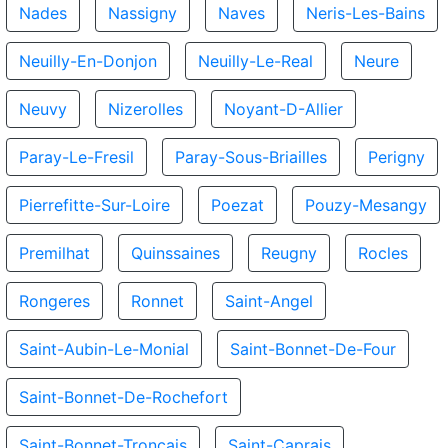
Nades
Nassigny
Naves
Neris-Les-Bains
Neuilly-En-Donjon
Neuilly-Le-Real
Neure
Neuvy
Nizerolles
Noyant-D-Allier
Paray-Le-Fresil
Paray-Sous-Briailles
Perigny
Pierrefitte-Sur-Loire
Poezat
Pouzy-Mesangy
Premilhat
Quinssaines
Reugny
Rocles
Rongeres
Ronnet
Saint-Angel
Saint-Aubin-Le-Monial
Saint-Bonnet-De-Four
Saint-Bonnet-De-Rochefort
Saint-Bonnet-Troncais
Saint-Caprais