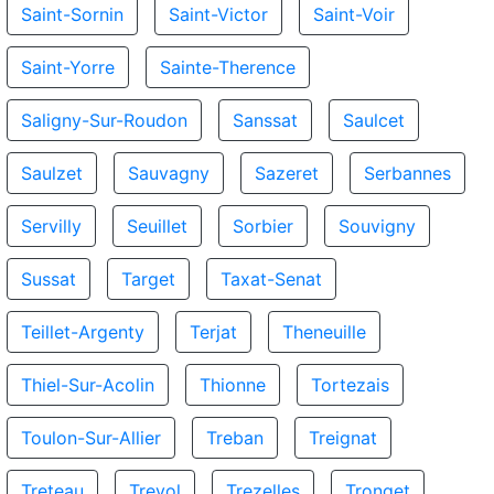
Saint-Sornin
Saint-Victor
Saint-Voir
Saint-Yorre
Sainte-Therence
Saligny-Sur-Roudon
Sanssat
Saulcet
Saulzet
Sauvagny
Sazeret
Serbannes
Servilly
Seuillet
Sorbier
Souvigny
Sussat
Target
Taxat-Senat
Teillet-Argenty
Terjat
Theneuille
Thiel-Sur-Acolin
Thionne
Tortezais
Toulon-Sur-Allier
Treban
Treignat
Treteau
Trevol
Trezelles
Tronget