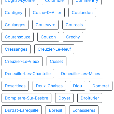
Cognat-Lyonne
Colombier
Commentry
Contigny
Cosne-D-Allier
Coulandon
Coulanges
Couleuvre
Courcais
Coutansouze
Couzon
Crechy
Cressanges
Creuzier-Le-Neuf
Creuzier-Le-Vieux
Cusset
Deneuille-Les-Chantelle
Deneuille-Les-Mines
Desertines
Deux-Chaises
Diou
Domerat
Dompierre-Sur-Besbre
Doyet
Droiturier
Durdat-Larequille
Ebreuil
Echassieres