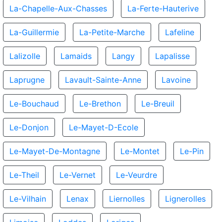
La-Chapelle-Aux-Chasses
La-Ferte-Hauterive
La-Guillermie
La-Petite-Marche
Lafeline
Lalizolle
Lamaids
Langy
Lapalisse
Laprugne
Lavault-Sainte-Anne
Lavoine
Le-Bouchaud
Le-Brethon
Le-Breuil
Le-Donjon
Le-Mayet-D-Ecole
Le-Mayet-De-Montagne
Le-Montet
Le-Pin
Le-Theil
Le-Vernet
Le-Veurdre
Le-Vilhain
Lenax
Liernolles
Lignerolles