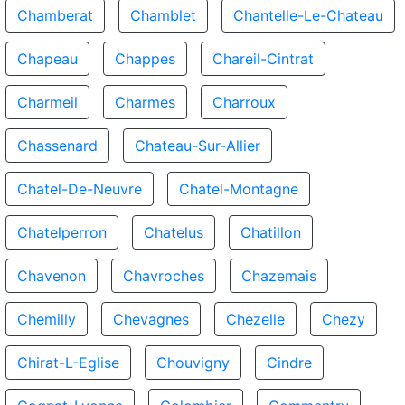
Chamberat
Chamblet
Chantelle-Le-Chateau
Chapeau
Chappes
Chareil-Cintrat
Charmeil
Charmes
Charroux
Chassenard
Chateau-Sur-Allier
Chatel-De-Neuvre
Chatel-Montagne
Chatelperron
Chatelus
Chatillon
Chavenon
Chavroches
Chazemais
Chemilly
Chevagnes
Chezelle
Chezy
Chirat-L-Eglise
Chouvigny
Cindre