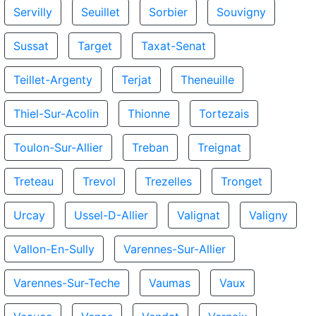
Servilly
Seuillet
Sorbier
Souvigny
Sussat
Target
Taxat-Senat
Teillet-Argenty
Terjat
Theneuille
Thiel-Sur-Acolin
Thionne
Tortezais
Toulon-Sur-Allier
Treban
Treignat
Treteau
Trevol
Trezelles
Tronget
Urcay
Ussel-D-Allier
Valignat
Valigny
Vallon-En-Sully
Varennes-Sur-Allier
Varennes-Sur-Teche
Vaumas
Vaux