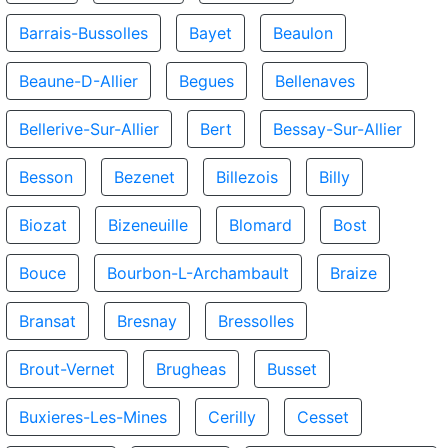
Barrais-Bussolles
Bayet
Beaulon
Beaune-D-Allier
Begues
Bellenaves
Bellerive-Sur-Allier
Bert
Bessay-Sur-Allier
Besson
Bezenet
Billezois
Billy
Biozat
Bizeneuille
Blomard
Bost
Bouce
Bourbon-L-Archambault
Braize
Bransat
Bresnay
Bressolles
Brout-Vernet
Brugheas
Busset
Buxieres-Les-Mines
Cerilly
Cesset