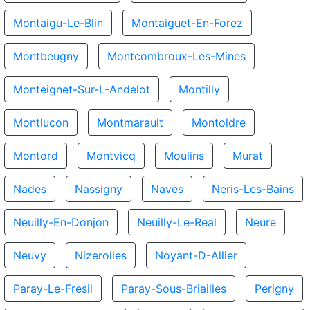
Montaigu-Le-Blin
Montaiguet-En-Forez
Montbeugny
Montcombroux-Les-Mines
Monteignet-Sur-L-Andelot
Montilly
Montlucon
Montmarault
Montoldre
Montord
Montvicq
Moulins
Murat
Nades
Nassigny
Naves
Neris-Les-Bains
Neuilly-En-Donjon
Neuilly-Le-Real
Neure
Neuvy
Nizerolles
Noyant-D-Allier
Paray-Le-Fresil
Paray-Sous-Briailles
Perigny