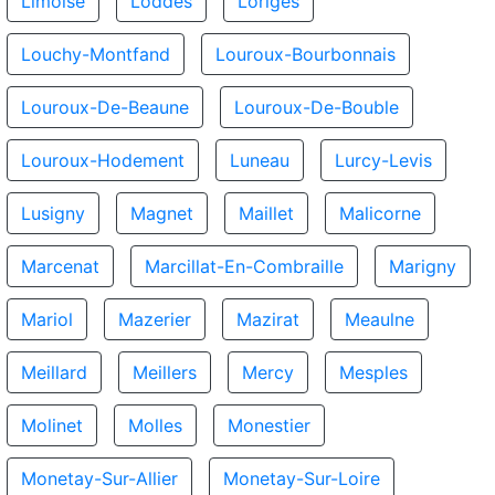
Limoise
Loddes
Loriges
Louchy-Montfand
Louroux-Bourbonnais
Louroux-De-Beaune
Louroux-De-Bouble
Louroux-Hodement
Luneau
Lurcy-Levis
Lusigny
Magnet
Maillet
Malicorne
Marcenat
Marcillat-En-Combraille
Marigny
Mariol
Mazerier
Mazirat
Meaulne
Meillard
Meillers
Mercy
Mesples
Molinet
Molles
Monestier
Monetay-Sur-Allier
Monetay-Sur-Loire