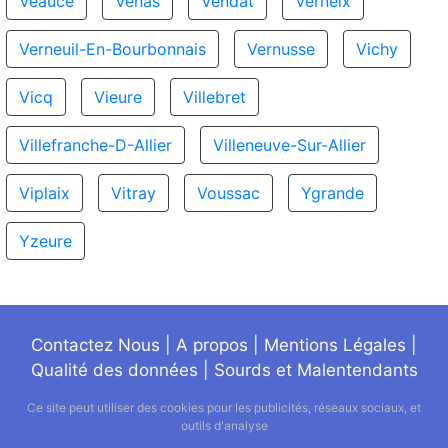
Veauce
Venas
Vendat
Verneix
Verneuil-En-Bourbonnais
Vernusse
Vichy
Vicq
Vieure
Villebret
Villefranche-D-Allier
Villeneuve-Sur-Allier
Viplaix
Vitray
Voussac
Ygrande
Yzeure
Contactez Nous
|
A propos
|
Mentions Légales
|
Qualité des données
|
Sourds et Malentendants
Ce site peut utiliser des cookies pour les publicités, réseaux sociaux, et
outils d'analyse