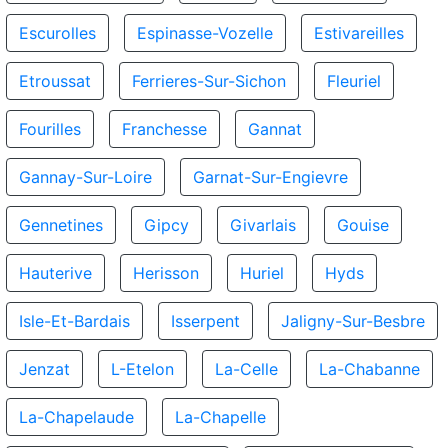
Escurolles
Espinasse-Vozelle
Estivareilles
Etroussat
Ferrieres-Sur-Sichon
Fleuriel
Fourilles
Franchesse
Gannat
Gannay-Sur-Loire
Garnat-Sur-Engievre
Gennetines
Gipcy
Givarlais
Gouise
Hauterive
Herisson
Huriel
Hyds
Isle-Et-Bardais
Isserpent
Jaligny-Sur-Besbre
Jenzat
L-Etelon
La-Celle
La-Chabanne
La-Chapelaude
La-Chapelle