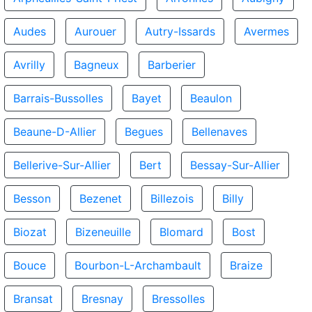
Audes
Aurouer
Autry-Issards
Avermes
Avrilly
Bagneux
Barberier
Barrais-Bussolles
Bayet
Beaulon
Beaune-D-Allier
Begues
Bellenaves
Bellerive-Sur-Allier
Bert
Bessay-Sur-Allier
Besson
Bezenet
Billezois
Billy
Biozat
Bizeneuille
Blomard
Bost
Bouce
Bourbon-L-Archambault
Braize
Bransat
Bresnay
Bressolles