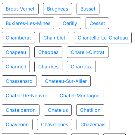
Brout-Vernet
Brugheas
Busset
Buxieres-Les-Mines
Cerilly
Cesset
Chamberat
Chamblet
Chantelle-Le-Chateau
Chapeau
Chappes
Chareil-Cintrat
Charmeil
Charmes
Charroux
Chassenard
Chateau-Sur-Allier
Chatel-De-Neuvre
Chatel-Montagne
Chatelperron
Chatelus
Chatillon
Chavenon
Chavroches
Chazemais