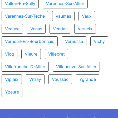
Vallon-En-Sully
Varennes-Sur-Allier
Varennes-Sur-Teche
Vaumas
Vaux
Veauce
Venas
Vendat
Verneix
Verneuil-En-Bourbonnais
Vernusse
Vichy
Vicq
Vieure
Villebret
Villefranche-D-Allier
Villeneuve-Sur-Allier
Viplaix
Vitray
Voussac
Ygrande
Yzeure