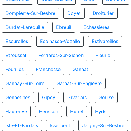
Dompierre-Sur-Besbre
Doyet
Droiturier
Durdat-Larequille
Ebreuil
Echassieres
Escurolles
Espinasse-Vozelle
Estivareilles
Etroussat
Ferrieres-Sur-Sichon
Fleuriel
Fourilles
Franchesse
Gannat
Gannay-Sur-Loire
Garnat-Sur-Engievre
Gennetines
Gipcy
Givarlais
Gouise
Hauterive
Herisson
Huriel
Hyds
Isle-Et-Bardais
Isserpent
Jaligny-Sur-Besbre