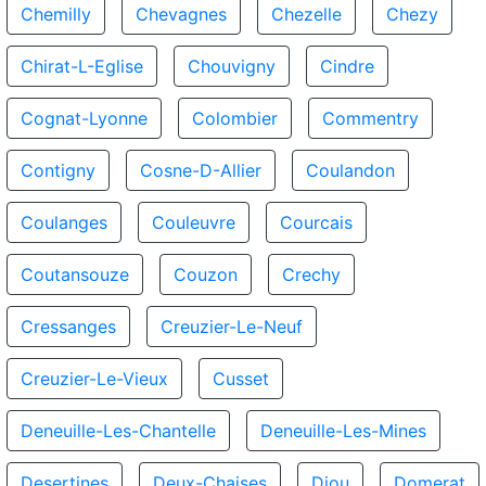
Chemilly
Chevagnes
Chezelle
Chezy
Chirat-L-Eglise
Chouvigny
Cindre
Cognat-Lyonne
Colombier
Commentry
Contigny
Cosne-D-Allier
Coulandon
Coulanges
Couleuvre
Courcais
Coutansouze
Couzon
Crechy
Cressanges
Creuzier-Le-Neuf
Creuzier-Le-Vieux
Cusset
Deneuille-Les-Chantelle
Deneuille-Les-Mines
Desertines
Deux-Chaises
Diou
Domerat