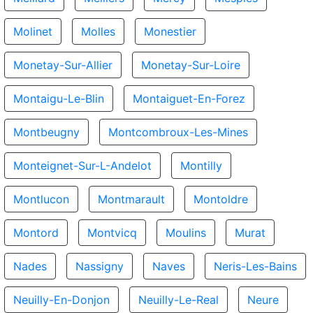
Molinet
Molles
Monestier
Monetay-Sur-Allier
Monetay-Sur-Loire
Montaigu-Le-Blin
Montaiguet-En-Forez
Montbeugny
Montcombroux-Les-Mines
Monteignet-Sur-L-Andelot
Montilly
Montlucon
Montmarault
Montoldre
Montord
Montvicq
Moulins
Murat
Nades
Nassigny
Naves
Neris-Les-Bains
Neuilly-En-Donjon
Neuilly-Le-Real
Neure