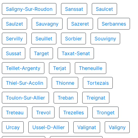
Saligny-Sur-Roudon
Sanssat
Saulcet
Saulzet
Sauvagny
Sazeret
Serbannes
Servilly
Seuillet
Sorbier
Souvigny
Sussat
Target
Taxat-Senat
Teillet-Argenty
Terjat
Theneuille
Thiel-Sur-Acolin
Thionne
Tortezais
Toulon-Sur-Allier
Treban
Treignat
Treteau
Trevol
Trezelles
Tronget
Urcay
Ussel-D-Allier
Valignat
Valigny