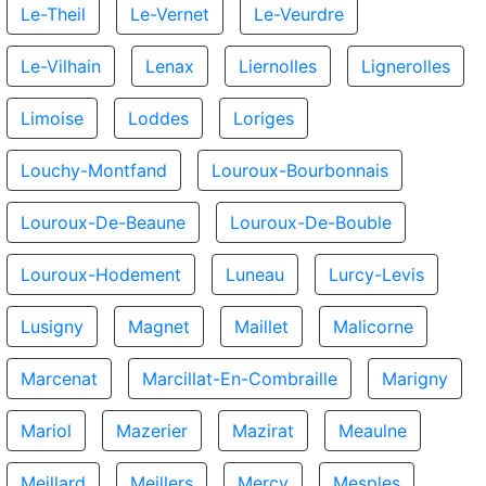
Le-Theil
Le-Vernet
Le-Veurdre
Le-Vilhain
Lenax
Liernolles
Lignerolles
Limoise
Loddes
Loriges
Louchy-Montfand
Louroux-Bourbonnais
Louroux-De-Beaune
Louroux-De-Bouble
Louroux-Hodement
Luneau
Lurcy-Levis
Lusigny
Magnet
Maillet
Malicorne
Marcenat
Marcillat-En-Combraille
Marigny
Mariol
Mazerier
Mazirat
Meaulne
Meillard
Meillers
Mercy
Mesples