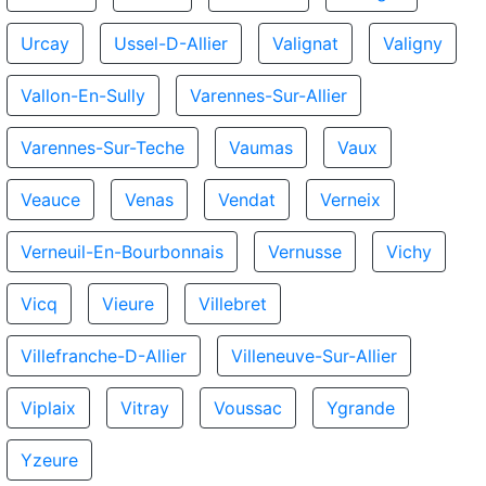
Urcay
Ussel-D-Allier
Valignat
Valigny
Vallon-En-Sully
Varennes-Sur-Allier
Varennes-Sur-Teche
Vaumas
Vaux
Veauce
Venas
Vendat
Verneix
Verneuil-En-Bourbonnais
Vernusse
Vichy
Vicq
Vieure
Villebret
Villefranche-D-Allier
Villeneuve-Sur-Allier
Viplaix
Vitray
Voussac
Ygrande
Yzeure