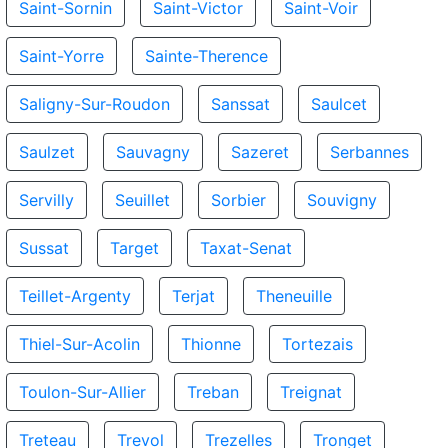
Saint-Sornin
Saint-Victor
Saint-Voir
Saint-Yorre
Sainte-Therence
Saligny-Sur-Roudon
Sanssat
Saulcet
Saulzet
Sauvagny
Sazeret
Serbannes
Servilly
Seuillet
Sorbier
Souvigny
Sussat
Target
Taxat-Senat
Teillet-Argenty
Terjat
Theneuille
Thiel-Sur-Acolin
Thionne
Tortezais
Toulon-Sur-Allier
Treban
Treignat
Treteau
Trevol
Trezelles
Tronget