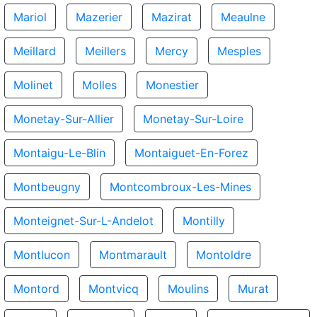
Mariol
Mazerier
Mazirat
Meaulne
Meillard
Meillers
Mercy
Mesples
Molinet
Molles
Monestier
Monetay-Sur-Allier
Monetay-Sur-Loire
Montaigu-Le-Blin
Montaiguet-En-Forez
Montbeugny
Montcombroux-Les-Mines
Monteignet-Sur-L-Andelot
Montilly
Montlucon
Montmarault
Montoldre
Montord
Montvicq
Moulins
Murat