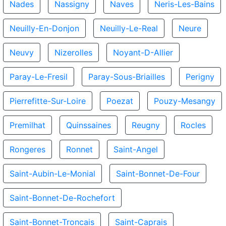
Nades
Nassigny
Naves
Neris-Les-Bains
Neuilly-En-Donjon
Neuilly-Le-Real
Neure
Neuvy
Nizerolles
Noyant-D-Allier
Paray-Le-Fresil
Paray-Sous-Briailles
Perigny
Pierrefitte-Sur-Loire
Poezat
Pouzy-Mesangy
Premilhat
Quinssaines
Reugny
Rocles
Rongeres
Ronnet
Saint-Angel
Saint-Aubin-Le-Monial
Saint-Bonnet-De-Four
Saint-Bonnet-De-Rochefort
Saint-Bonnet-Troncais
Saint-Caprais