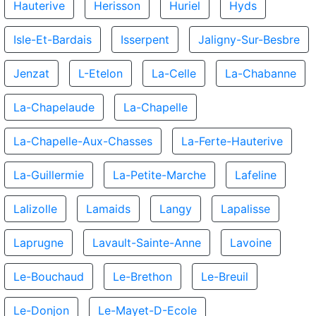
Hauterive
Herisson
Huriel
Hyds
Isle-Et-Bardais
Isserpent
Jaligny-Sur-Besbre
Jenzat
L-Etelon
La-Celle
La-Chabanne
La-Chapelaude
La-Chapelle
La-Chapelle-Aux-Chasses
La-Ferte-Hauterive
La-Guillermie
La-Petite-Marche
Lafeline
Lalizolle
Lamaids
Langy
Lapalisse
Laprugne
Lavault-Sainte-Anne
Lavoine
Le-Bouchaud
Le-Brethon
Le-Breuil
Le-Donjon
Le-Mayet-D-Ecole