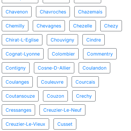
Chavenon
Chavroches
Chazemais
Chemilly
Chevagnes
Chezelle
Chezy
Chirat-L-Eglise
Chouvigny
Cindre
Cognat-Lyonne
Colombier
Commentry
Contigny
Cosne-D-Allier
Coulandon
Coulanges
Couleuvre
Courcais
Coutansouze
Couzon
Crechy
Cressanges
Creuzier-Le-Neuf
Creuzier-Le-Vieux
Cusset