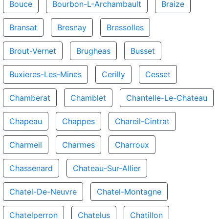
Bouce
Bourbon-L-Archambault
Braize
Bransat
Bresnay
Bressolles
Brout-Vernet
Brugheas
Busset
Buxieres-Les-Mines
Cerilly
Cesset
Chamberat
Chamblet
Chantelle-Le-Chateau
Chapeau
Chappes
Chareil-Cintrat
Charmeil
Charmes
Charroux
Chassenard
Chateau-Sur-Allier
Chatel-De-Neuvre
Chatel-Montagne
Chatelperron
Chatelus
Chatillon