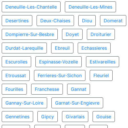
Deneuille-Les-Chantelle
Deneuille-Les-Mines
Desertines
Deux-Chaises
Diou
Domerat
Dompierre-Sur-Besbre
Doyet
Droiturier
Durdat-Larequille
Ebreuil
Echassieres
Escurolles
Espinasse-Vozelle
Estivareilles
Etroussat
Ferrieres-Sur-Sichon
Fleuriel
Fourilles
Franchesse
Gannat
Gannay-Sur-Loire
Garnat-Sur-Engievre
Gennetines
Gipcy
Givarlais
Gouise