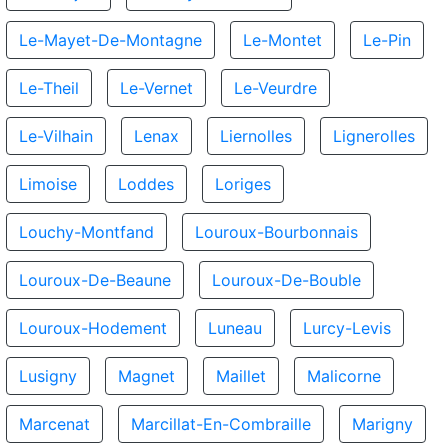
Le-Mayet-De-Montagne
Le-Montet
Le-Pin
Le-Theil
Le-Vernet
Le-Veurdre
Le-Vilhain
Lenax
Liernolles
Lignerolles
Limoise
Loddes
Loriges
Louchy-Montfand
Louroux-Bourbonnais
Louroux-De-Beaune
Louroux-De-Bouble
Louroux-Hodement
Luneau
Lurcy-Levis
Lusigny
Magnet
Maillet
Malicorne
Marcenat
Marcillat-En-Combraille
Marigny