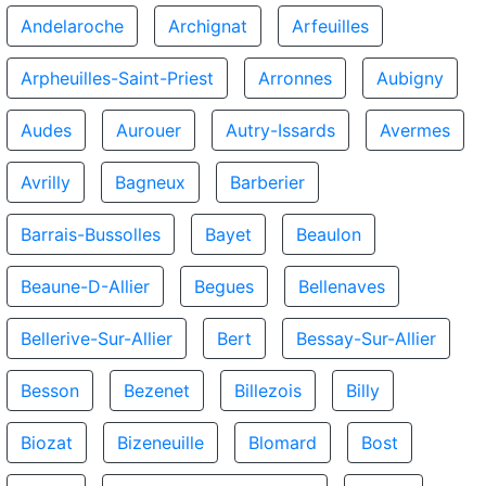
Andelaroche
Archignat
Arfeuilles
Arpheuilles-Saint-Priest
Arronnes
Aubigny
Audes
Aurouer
Autry-Issards
Avermes
Avrilly
Bagneux
Barberier
Barrais-Bussolles
Bayet
Beaulon
Beaune-D-Allier
Begues
Bellenaves
Bellerive-Sur-Allier
Bert
Bessay-Sur-Allier
Besson
Bezenet
Billezois
Billy
Biozat
Bizeneuille
Blomard
Bost