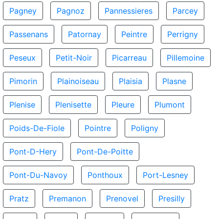
Pagney
Pagnoz
Pannessieres
Parcey
Passenans
Patornay
Peintre
Perrigny
Peseux
Petit-Noir
Picarreau
Pillemoine
Pimorin
Plainoiseau
Plaisia
Plasne
Plenise
Plenisette
Pleure
Plumont
Poids-De-Fiole
Pointre
Poligny
Pont-D-Hery
Pont-De-Poitte
Pont-Du-Navoy
Ponthoux
Port-Lesney
Pratz
Premanon
Prenovel
Presilly