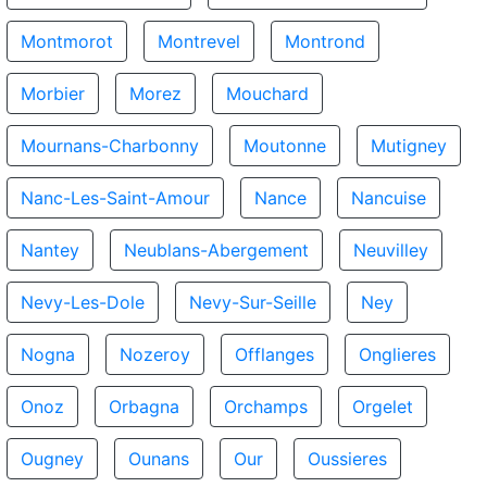
Montmorot
Montrevel
Montrond
Morbier
Morez
Mouchard
Mournans-Charbonny
Moutonne
Mutigney
Nanc-Les-Saint-Amour
Nance
Nancuise
Nantey
Neublans-Abergement
Neuvilley
Nevy-Les-Dole
Nevy-Sur-Seille
Ney
Nogna
Nozeroy
Offlanges
Onglieres
Onoz
Orbagna
Orchamps
Orgelet
Ougney
Ounans
Our
Oussieres