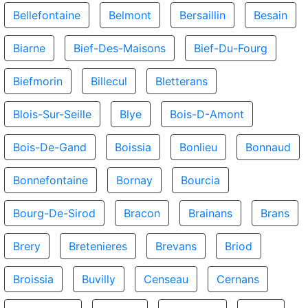
Bellefontaine
Belmont
Bersaillin
Besain
Biarne
Bief-Des-Maisons
Bief-Du-Fourg
Biefmorin
Billecul
Bletterans
Blois-Sur-Seille
Blye
Bois-D-Amont
Bois-De-Gand
Boissia
Bonlieu
Bonnaud
Bonnefontaine
Bornay
Bourcia
Bourg-De-Sirod
Bracon
Brainans
Brans
Brery
Bretenieres
Brevans
Briod
Broissia
Buvilly
Censeau
Cernans