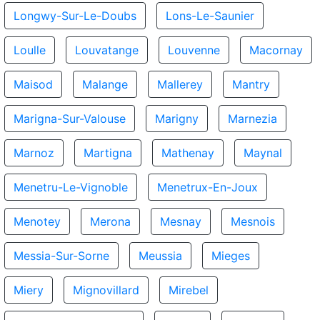
Longwy-Sur-Le-Doubs
Lons-Le-Saunier
Loulle
Louvatange
Louvenne
Macornay
Maisod
Malange
Mallerey
Mantry
Marigna-Sur-Valouse
Marigny
Marnezia
Marnoz
Martigna
Mathenay
Maynal
Menetru-Le-Vignoble
Menetrux-En-Joux
Menotey
Merona
Mesnay
Mesnois
Messia-Sur-Sorne
Meussia
Mieges
Miery
Mignovillard
Mirebel