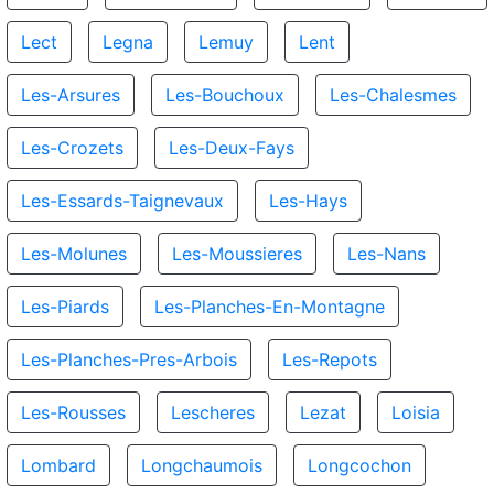
Lect
Legna
Lemuy
Lent
Les-Arsures
Les-Bouchoux
Les-Chalesmes
Les-Crozets
Les-Deux-Fays
Les-Essards-Taignevaux
Les-Hays
Les-Molunes
Les-Moussieres
Les-Nans
Les-Piards
Les-Planches-En-Montagne
Les-Planches-Pres-Arbois
Les-Repots
Les-Rousses
Lescheres
Lezat
Loisia
Lombard
Longchaumois
Longcochon