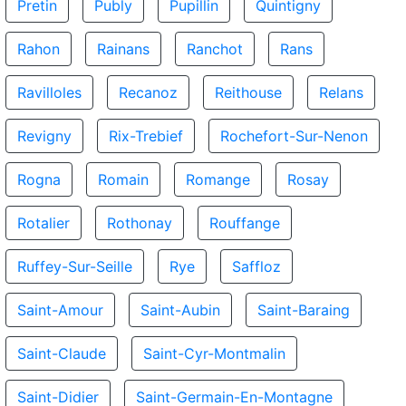
Pretin
Publy
Pupillin
Quintigny
Rahon
Rainans
Ranchot
Rans
Ravilloles
Recanoz
Reithouse
Relans
Revigny
Rix-Trebief
Rochefort-Sur-Nenon
Rogna
Romain
Romange
Rosay
Rotalier
Rothonay
Rouffange
Ruffey-Sur-Seille
Rye
Saffloz
Saint-Amour
Saint-Aubin
Saint-Baraing
Saint-Claude
Saint-Cyr-Montmalin
Saint-Didier
Saint-Germain-En-Montagne