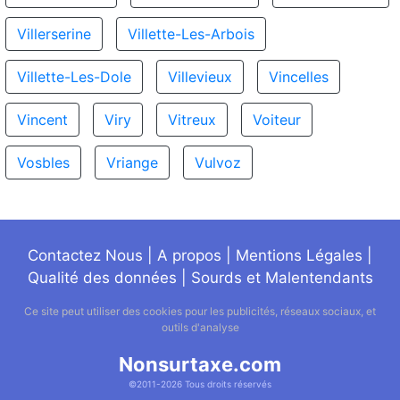
Villerserine
Villette-Les-Arbois
Villette-Les-Dole
Villevieux
Vincelles
Vincent
Viry
Vitreux
Voiteur
Vosbles
Vriange
Vulvoz
Contactez Nous
|
A propos
|
Mentions Légales
|
Qualité des données
|
Sourds et Malentendants
Ce site peut utiliser des cookies pour les publicités, réseaux sociaux, et
outils d'analyse
Nonsurtaxe.com
©2011-2026 Tous droits réservés