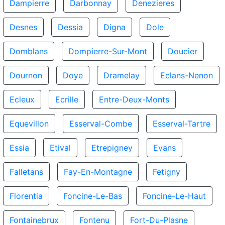
Dampierre
Darbonnay
Denezieres
Desnes
Dessia
Digna
Dole
Domblans
Dompierre-Sur-Mont
Doucier
Dournon
Doye
Dramelay
Eclans-Nenon
Ecleux
Ecrille
Entre-Deux-Monts
Equevillon
Esserval-Combe
Esserval-Tartre
Essia
Etival
Etrepigney
Evans
Falletans
Fay-En-Montagne
Fetigny
Florentia
Foncine-Le-Bas
Foncine-Le-Haut
Fontainebrux
Fontenu
Fort-Du-Plasne