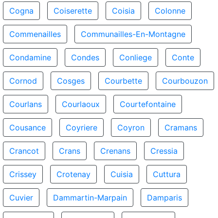
Cogna
Coiserette
Coisia
Colonne
Commenailles
Communailles-En-Montagne
Condamine
Condes
Conliege
Conte
Cornod
Cosges
Courbette
Courbouzon
Courlans
Courlaoux
Courtefontaine
Cousance
Coyriere
Coyron
Cramans
Crancot
Crans
Crenans
Cressia
Crissey
Crotenay
Cuisia
Cuttura
Cuvier
Dammartin-Marpain
Damparis