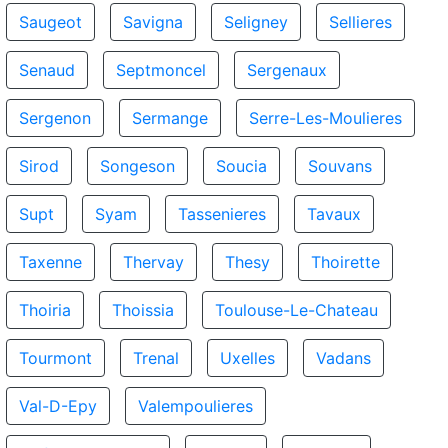
Saugeot
Savigna
Seligney
Sellieres
Senaud
Septmoncel
Sergenaux
Sergenon
Sermange
Serre-Les-Moulieres
Sirod
Songeson
Soucia
Souvans
Supt
Syam
Tassenieres
Tavaux
Taxenne
Thervay
Thesy
Thoirette
Thoiria
Thoissia
Toulouse-Le-Chateau
Tourmont
Trenal
Uxelles
Vadans
Val-D-Epy
Valempoulieres