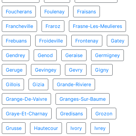
Foucherans
Foulenay
Fraisans
Francheville
Fraroz
Frasne-Les-Meulieres
Frebuans
Froideville
Frontenay
Gatey
Gendrey
Genod
Geraise
Germigney
Geruge
Gevingey
Gevry
Gigny
Gillois
Gizia
Grande-Riviere
Grange-De-Vaivre
Granges-Sur-Baume
Graye-Et-Charnay
Gredisans
Grozon
Grusse
Hautecour
Ivory
Ivrey