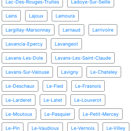
Lac-Des-Rouges-Truites
Ladoye-Sur-Seille
Lains
Lajoux
Lamoura
Largillay-Marsonnay
Larnaud
Larrivoire
Lavancia-Epercy
Lavangeot
Lavans-Les-Dole
Lavans-Les-Saint-Claude
Lavans-Sur-Valouse
Lavigny
Le-Chateley
Le-Deschaux
Le-Fied
Le-Frasnois
Le-Larderet
Le-Latet
Le-Louverot
Le-Moutoux
Le-Pasquier
Le-Petit-Mercey
Le-Pin
Le-Vaudioux
Le-Vernois
Le-Villey