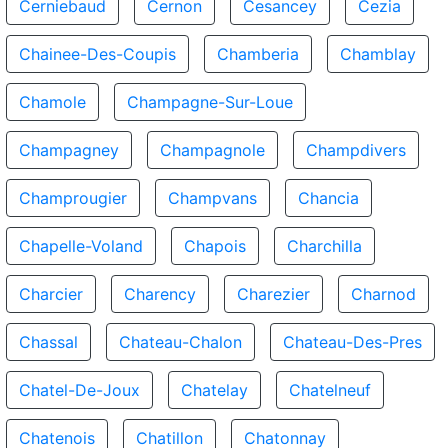
Cerniebaud
Cernon
Cesancey
Cezia
Chainee-Des-Coupis
Chamberia
Chamblay
Chamole
Champagne-Sur-Loue
Champagney
Champagnole
Champdivers
Champrougier
Champvans
Chancia
Chapelle-Voland
Chapois
Charchilla
Charcier
Charency
Charezier
Charnod
Chassal
Chateau-Chalon
Chateau-Des-Pres
Chatel-De-Joux
Chatelay
Chatelneuf
Chatenois
Chatillon
Chatonnay