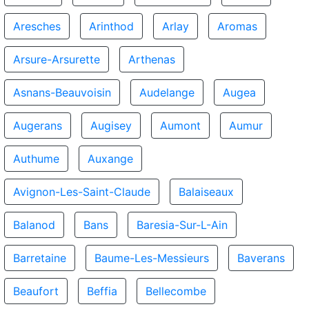
Aresches
Arinthod
Arlay
Aromas
Arsure-Arsurette
Arthenas
Asnans-Beauvoisin
Audelange
Augea
Augerans
Augisey
Aumont
Aumur
Authume
Auxange
Avignon-Les-Saint-Claude
Balaiseaux
Balanod
Bans
Baresia-Sur-L-Ain
Barretaine
Baume-Les-Messieurs
Baverans
Beaufort
Beffia
Bellecombe