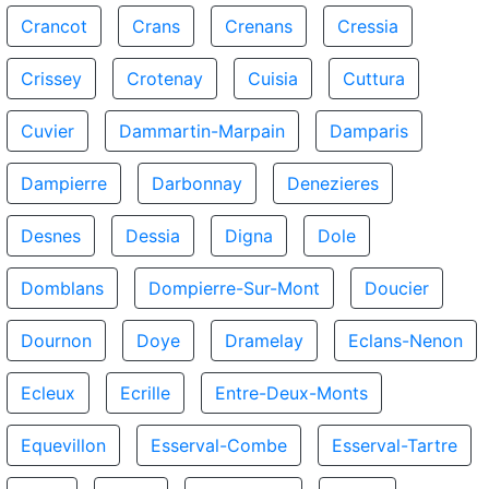
Crancot
Crans
Crenans
Cressia
Crissey
Crotenay
Cuisia
Cuttura
Cuvier
Dammartin-Marpain
Damparis
Dampierre
Darbonnay
Denezieres
Desnes
Dessia
Digna
Dole
Domblans
Dompierre-Sur-Mont
Doucier
Dournon
Doye
Dramelay
Eclans-Nenon
Ecleux
Ecrille
Entre-Deux-Monts
Equevillon
Esserval-Combe
Esserval-Tartre