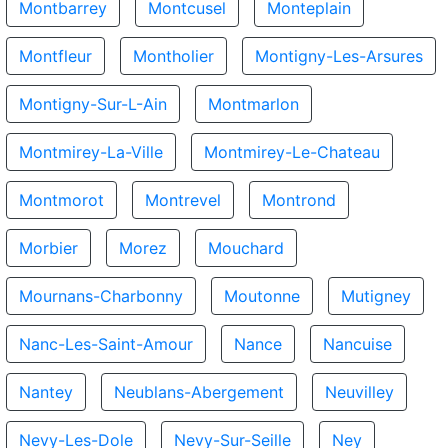
Montbarrey
Montcusel
Monteplain
Montfleur
Montholier
Montigny-Les-Arsures
Montigny-Sur-L-Ain
Montmarlon
Montmirey-La-Ville
Montmirey-Le-Chateau
Montmorot
Montrevel
Montrond
Morbier
Morez
Mouchard
Mournans-Charbonny
Moutonne
Mutigney
Nanc-Les-Saint-Amour
Nance
Nancuise
Nantey
Neublans-Abergement
Neuvilley
Nevy-Les-Dole
Nevy-Sur-Seille
Ney