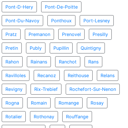
Pont-D-Hery
Pont-De-Poitte
Pont-Du-Navoy
Ponthoux
Port-Lesney
Pratz
Premanon
Prenovel
Presilly
Pretin
Publy
Pupillin
Quintigny
Rahon
Rainans
Ranchot
Rans
Ravilloles
Recanoz
Reithouse
Relans
Revigny
Rix-Trebief
Rochefort-Sur-Nenon
Rogna
Romain
Romange
Rosay
Rotalier
Rothonay
Rouffange