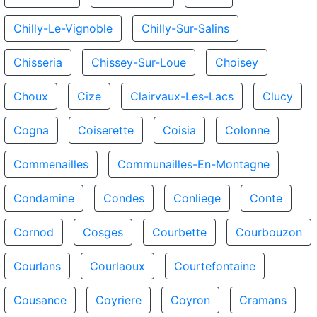
Chilly-Le-Vignoble
Chilly-Sur-Salins
Chisseria
Chissey-Sur-Loue
Choisey
Choux
Cize
Clairvaux-Les-Lacs
Clucy
Cogna
Coiserette
Coisia
Colonne
Commenailles
Communailles-En-Montagne
Condamine
Condes
Conliege
Conte
Cornod
Cosges
Courbette
Courbouzon
Courlans
Courlaoux
Courtefontaine
Cousance
Coyriere
Coyron
Cramans