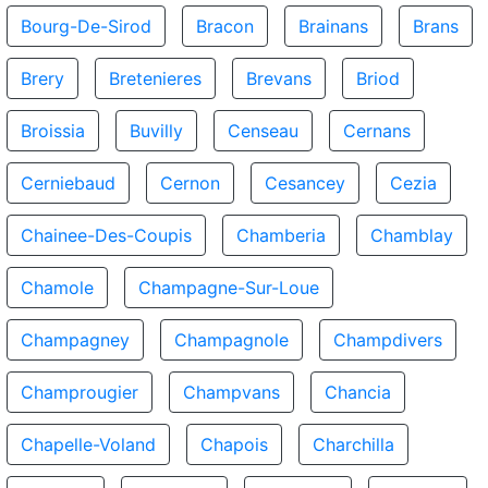
Bourg-De-Sirod
Bracon
Brainans
Brans
Brery
Bretenieres
Brevans
Briod
Broissia
Buvilly
Censeau
Cernans
Cerniebaud
Cernon
Cesancey
Cezia
Chainee-Des-Coupis
Chamberia
Chamblay
Chamole
Champagne-Sur-Loue
Champagney
Champagnole
Champdivers
Champrougier
Champvans
Chancia
Chapelle-Voland
Chapois
Charchilla