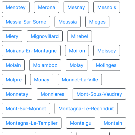
Menotey
Merona
Mesnay
Mesnois
Messia-Sur-Sorne
Meussia
Mieges
Miery
Mignovillard
Mirebel
Moirans-En-Montagne
Moiron
Moissey
Molain
Molamboz
Molay
Molinges
Molpre
Monay
Monnet-La-Ville
Monnetay
Monnieres
Mont-Sous-Vaudrey
Mont-Sur-Monnet
Montagna-Le-Reconduit
Montagna-Le-Templier
Montaigu
Montain