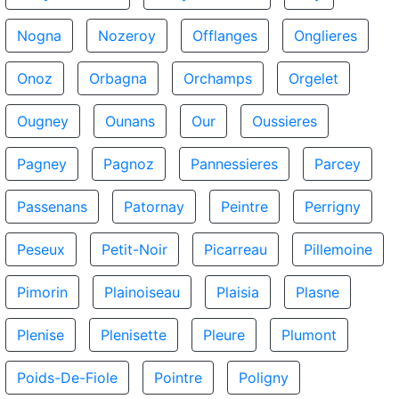
Nogna
Nozeroy
Offlanges
Onglieres
Onoz
Orbagna
Orchamps
Orgelet
Ougney
Ounans
Our
Oussieres
Pagney
Pagnoz
Pannessieres
Parcey
Passenans
Patornay
Peintre
Perrigny
Peseux
Petit-Noir
Picarreau
Pillemoine
Pimorin
Plainoiseau
Plaisia
Plasne
Plenise
Plenisette
Pleure
Plumont
Poids-De-Fiole
Pointre
Poligny