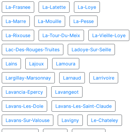
La-Frasnee
La-Latette
La-Loye
La-Marre
La-Mouille
La-Pesse
La-Rixouse
La-Tour-Du-Meix
La-Vieille-Loye
Lac-Des-Rouges-Truites
Ladoye-Sur-Seille
Lains
Lajoux
Lamoura
Largillay-Marsonnay
Larnaud
Larrivoire
Lavancia-Epercy
Lavangeot
Lavans-Les-Dole
Lavans-Les-Saint-Claude
Lavans-Sur-Valouse
Lavigny
Le-Chateley