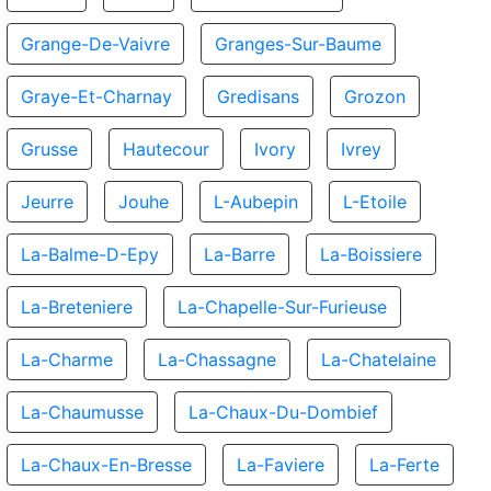
Grange-De-Vaivre
Granges-Sur-Baume
Graye-Et-Charnay
Gredisans
Grozon
Grusse
Hautecour
Ivory
Ivrey
Jeurre
Jouhe
L-Aubepin
L-Etoile
La-Balme-D-Epy
La-Barre
La-Boissiere
La-Breteniere
La-Chapelle-Sur-Furieuse
La-Charme
La-Chassagne
La-Chatelaine
La-Chaumusse
La-Chaux-Du-Dombief
La-Chaux-En-Bresse
La-Faviere
La-Ferte