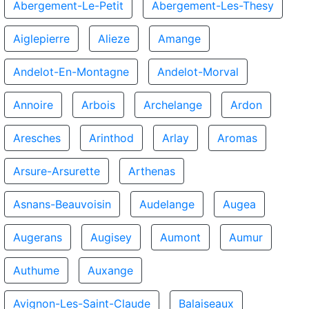
Abergement-Le-Petit
Abergement-Les-Thesy
Aiglepierre
Alieze
Amange
Andelot-En-Montagne
Andelot-Morval
Annoire
Arbois
Archelange
Ardon
Aresches
Arinthod
Arlay
Aromas
Arsure-Arsurette
Arthenas
Asnans-Beauvoisin
Audelange
Augea
Augerans
Augisey
Aumont
Aumur
Authume
Auxange
Avignon-Les-Saint-Claude
Balaiseaux