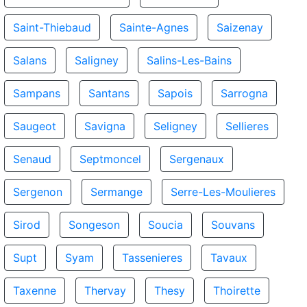
Saint-Thiebaud
Sainte-Agnes
Saizenay
Salans
Saligney
Salins-Les-Bains
Sampans
Santans
Sapois
Sarrogna
Saugeot
Savigna
Seligney
Sellieres
Senaud
Septmoncel
Sergenaux
Sergenon
Sermange
Serre-Les-Moulieres
Sirod
Songeson
Soucia
Souvans
Supt
Syam
Tassenieres
Tavaux
Taxenne
Thervay
Thesy
Thoirette