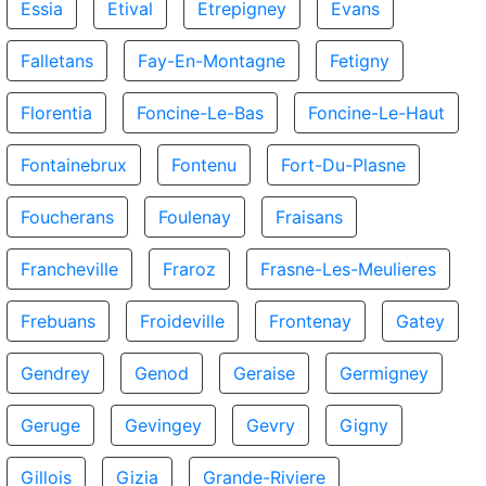
Essia
Etival
Etrepigney
Evans
Falletans
Fay-En-Montagne
Fetigny
Florentia
Foncine-Le-Bas
Foncine-Le-Haut
Fontainebrux
Fontenu
Fort-Du-Plasne
Foucherans
Foulenay
Fraisans
Francheville
Fraroz
Frasne-Les-Meulieres
Frebuans
Froideville
Frontenay
Gatey
Gendrey
Genod
Geraise
Germigney
Geruge
Gevingey
Gevry
Gigny
Gillois
Gizia
Grande-Riviere