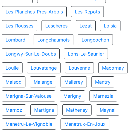
Les-Planches-Pres-Arbois
Les-Repots
Les-Rousses
Lescheres
Lezat
Loisia
Lombard
Longchaumois
Longcochon
Longwy-Sur-Le-Doubs
Lons-Le-Saunier
Loulle
Louvatange
Louvenne
Macornay
Maisod
Malange
Mallerey
Mantry
Marigna-Sur-Valouse
Marigny
Marnezia
Marnoz
Martigna
Mathenay
Maynal
Menetru-Le-Vignoble
Menetrux-En-Joux