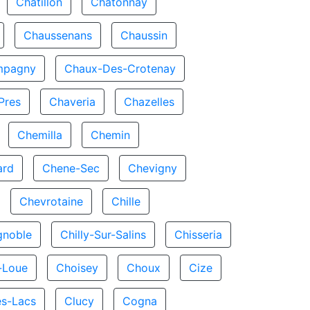
Chatillon
Chatonnay
Chaussenans
Chaussin
mpagny
Chaux-Des-Crotenay
Pres
Chaveria
Chazelles
Chemilla
Chemin
ard
Chene-Sec
Chevigny
Chevrotaine
Chille
gnoble
Chilly-Sur-Salins
Chisseria
-Loue
Choisey
Choux
Cize
es-Lacs
Clucy
Cogna