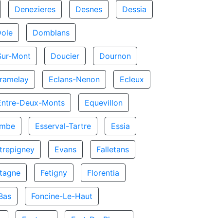
Denezieres
Desnes
Dessia
Dole
Domblans
Sur-Mont
Doucier
Dournon
ramelay
Eclans-Nenon
Ecleux
Entre-Deux-Monts
Equevillon
ombe
Esserval-Tartre
Essia
trepigney
Evans
Falletans
tagne
Fetigny
Florentia
Bas
Foncine-Le-Haut