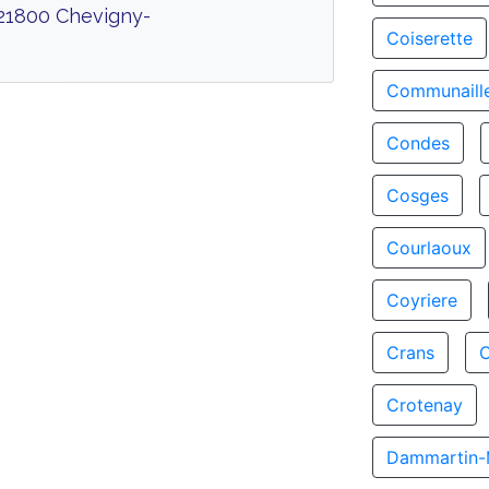
 21800 Chevigny-
Coiserette
Communaill
Condes
Cosges
Courlaoux
Coyriere
Crans
Crotenay
Dammartin-