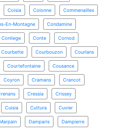
Coisia
Colonne
Commenailles
es-En-Montagne
Condamine
Conliege
Conte
Cornod
Courbette
Courbouzon
Courlans
Courtefontaine
Cousance
Coyron
Cramans
Crancot
Crenans
Cressia
Crissey
Cuisia
Cuttura
Cuvier
Marpain
Damparis
Dampierre