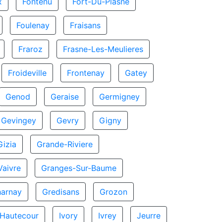
x
Fontenu
Fort-Du-Plasne
Foulenay
Fraisans
Fraroz
Frasne-Les-Meulieres
Froideville
Frontenay
Gatey
Genod
Geraise
Germigney
Gevingey
Gevry
Gigny
Gizia
Grande-Riviere
aivre
Granges-Sur-Baume
harnay
Gredisans
Grozon
Hautecour
Ivory
Ivrey
Jeurre