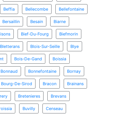
Beffia
Bellecombe
Bellefontaine
Bersaillin
Besain
Biarne
isons
Bief-Du-Fourg
Biefmorin
Bletterans
Blois-Sur-Seille
Blye
nt
Bois-De-Gand
Boissia
Bonnaud
Bonnefontaine
Bornay
Bourg-De-Sirod
Bracon
Brainans
rery
Bretenieres
Brevans
roissia
Buvilly
Censeau