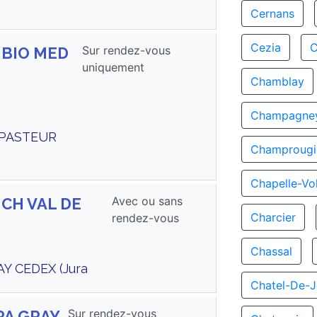
Cernans
Cezia
C
Sur rendez-vous
s BIO MED
uniquement
Chamblay
Champagne
 PASTEUR
Champrougi
Chapelle-Vo
Avec ou sans
 CH VAL DE
Charcier
rendez-vous
Chassal
AY CEDEX (Jura
Chatel-De-
Sur rendez-vous
LPA GRAY