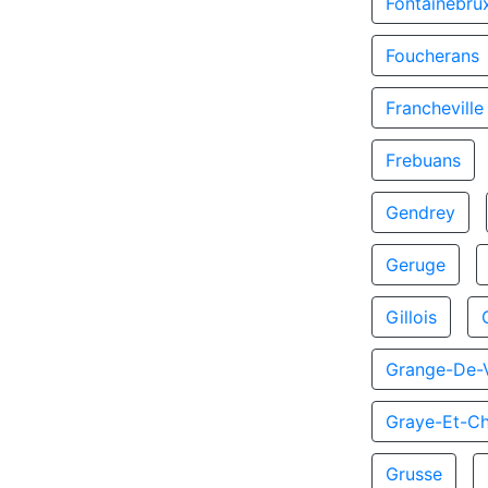
Fontainebru
Foucherans
Francheville
Frebuans
Gendrey
Geruge
Gillois
Grange-De-V
Graye-Et-C
Grusse