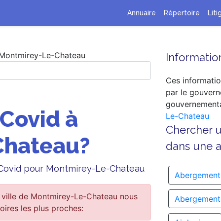
Annuaire
Répertoire
Liti
Montmirey-Le-Chateau
Information
Ces informatio
par le gouvern
gouvernementa
 Covid à
Le-Chateau
Chercher 
Chateau?
dans une au
ge Covid pour Montmirey-Le-Chateau
Abergement
 ville de Montmirey-Le-Chateau nous
Abergement-
oires les plus proches: