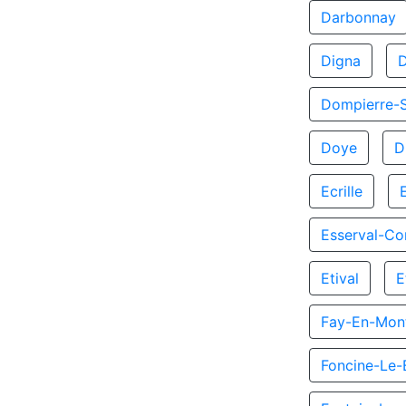
Darbonnay
Digna
Dompierre-
Doye
D
Ecrille
Esserval-C
Etival
E
Fay-En-Mon
Foncine-Le-