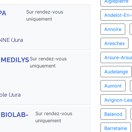
Aiglepierre
Sur rendez-vous
PA
Andelot-En
uniquement
Annoire
NNE (Jura
Aresches
Arsure-Arsu
Sur rendez-vous
s MEDILYS
uniquement
Audelange
Aumont
ole (Jura
Avignon-Les
Sur rendez-vous
s BIOLAB-
Balanod
uniquement
Barretaine