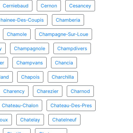
Cerniebaud
Cernon
Cesancey
hainee-Des-Coupis
Chamberia
Chamole
Champagne-Sur-Loue
y
Champagnole
Champdivers
er
Champvans
Chancia
land
Chapois
Charchilla
Charency
Charezier
Charnod
Chateau-Chalon
Chateau-Des-Pres
Joux
Chatelay
Chatelneuf