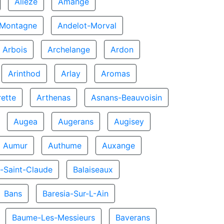
Alieze
Amange
-Montagne
Andelot-Morval
Arbois
Archelange
Ardon
Arinthod
Arlay
Aromas
rette
Arthenas
Asnans-Beauvoisin
Augea
Augerans
Augisey
Aumur
Authume
Auxange
-Saint-Claude
Balaiseaux
Bans
Baresia-Sur-L-Ain
Baume-Les-Messieurs
Baverans