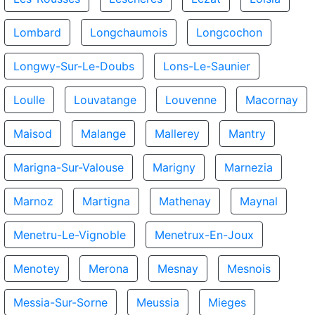
Lombard
Longchaumois
Longcochon
Longwy-Sur-Le-Doubs
Lons-Le-Saunier
Loulle
Louvatange
Louvenne
Macornay
Maisod
Malange
Mallerey
Mantry
Marigna-Sur-Valouse
Marigny
Marnezia
Marnoz
Martigna
Mathenay
Maynal
Menetru-Le-Vignoble
Menetrux-En-Joux
Menotey
Merona
Mesnay
Mesnois
Messia-Sur-Sorne
Meussia
Mieges