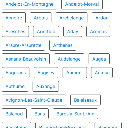
Andelot-En-Montagne
Andelot-Morval
Annoire
Arbois
Archelange
Ardon
Aresches
Arinthod
Arlay
Aromas
Arsure-Arsurette
Arthenas
Asnans-Beauvoisin
Audelange
Augea
Augerans
Augisey
Aumont
Aumur
Authume
Auxange
Avignon-Les-Saint-Claude
Balaiseaux
Balanod
Bans
Baresia-Sur-L-Ain
Barretaine
Baume-Les-Messieurs
Baverans