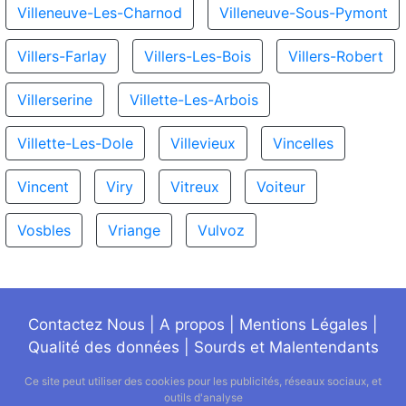
Villeneuve-Les-Charnod
Villeneuve-Sous-Pymont
Villers-Farlay
Villers-Les-Bois
Villers-Robert
Villerserine
Villette-Les-Arbois
Villette-Les-Dole
Villevieux
Vincelles
Vincent
Viry
Vitreux
Voiteur
Vosbles
Vriange
Vulvoz
Contactez Nous
|
A propos
|
Mentions Légales
|
Qualité des données
|
Sourds et Malentendants
Ce site peut utiliser des cookies pour les publicités, réseaux sociaux, et
outils d'analyse