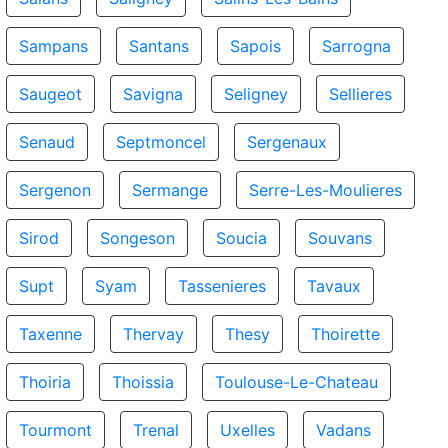
Sampans
Santans
Sapois
Sarrogna
Saugeot
Savigna
Seligney
Sellieres
Senaud
Septmoncel
Sergenaux
Sergenon
Sermange
Serre-Les-Moulieres
Sirod
Songeson
Soucia
Souvans
Supt
Syam
Tassenieres
Tavaux
Taxenne
Thervay
Thesy
Thoirette
Thoiria
Thoissia
Toulouse-Le-Chateau
Tourmont
Trenal
Uxelles
Vadans