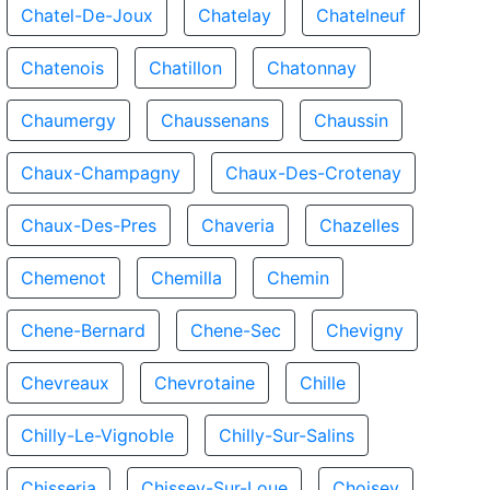
Chatel-De-Joux
Chatelay
Chatelneuf
Chatenois
Chatillon
Chatonnay
Chaumergy
Chaussenans
Chaussin
Chaux-Champagny
Chaux-Des-Crotenay
Chaux-Des-Pres
Chaveria
Chazelles
Chemenot
Chemilla
Chemin
Chene-Bernard
Chene-Sec
Chevigny
Chevreaux
Chevrotaine
Chille
Chilly-Le-Vignoble
Chilly-Sur-Salins
Chisseria
Chissey-Sur-Loue
Choisey