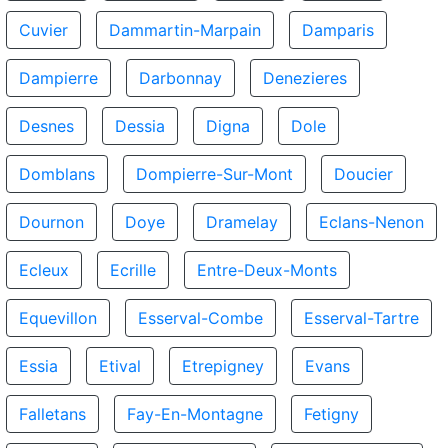
Cuvier
Dammartin-Marpain
Damparis
Dampierre
Darbonnay
Denezieres
Desnes
Dessia
Digna
Dole
Domblans
Dompierre-Sur-Mont
Doucier
Dournon
Doye
Dramelay
Eclans-Nenon
Ecleux
Ecrille
Entre-Deux-Monts
Equevillon
Esserval-Combe
Esserval-Tartre
Essia
Etival
Etrepigney
Evans
Falletans
Fay-En-Montagne
Fetigny