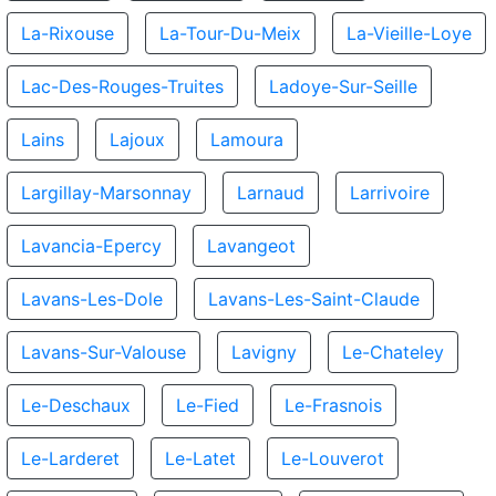
La-Rixouse
La-Tour-Du-Meix
La-Vieille-Loye
Lac-Des-Rouges-Truites
Ladoye-Sur-Seille
Lains
Lajoux
Lamoura
Largillay-Marsonnay
Larnaud
Larrivoire
Lavancia-Epercy
Lavangeot
Lavans-Les-Dole
Lavans-Les-Saint-Claude
Lavans-Sur-Valouse
Lavigny
Le-Chateley
Le-Deschaux
Le-Fied
Le-Frasnois
Le-Larderet
Le-Latet
Le-Louverot