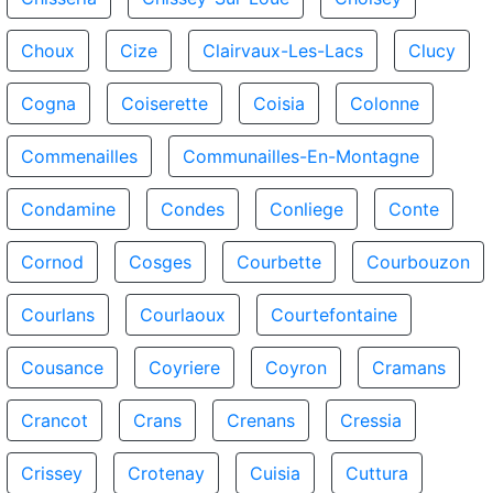
Choux
Cize
Clairvaux-Les-Lacs
Clucy
Cogna
Coiserette
Coisia
Colonne
Commenailles
Communailles-En-Montagne
Condamine
Condes
Conliege
Conte
Cornod
Cosges
Courbette
Courbouzon
Courlans
Courlaoux
Courtefontaine
Cousance
Coyriere
Coyron
Cramans
Crancot
Crans
Crenans
Cressia
Crissey
Crotenay
Cuisia
Cuttura