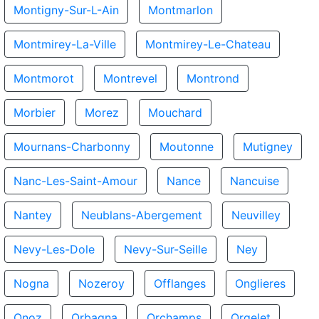
Montigny-Sur-L-Ain
Montmarlon
Montmirey-La-Ville
Montmirey-Le-Chateau
Montmorot
Montrevel
Montrond
Morbier
Morez
Mouchard
Mournans-Charbonny
Moutonne
Mutigney
Nanc-Les-Saint-Amour
Nance
Nancuise
Nantey
Neublans-Abergement
Neuvilley
Nevy-Les-Dole
Nevy-Sur-Seille
Ney
Nogna
Nozeroy
Offlanges
Onglieres
Onoz
Orbagna
Orchamps
Orgelet