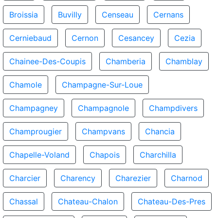
Broissia
Buvilly
Censeau
Cernans
Cerniebaud
Cernon
Cesancey
Cezia
Chainee-Des-Coupis
Chamberia
Chamblay
Chamole
Champagne-Sur-Loue
Champagney
Champagnole
Champdivers
Champrougier
Champvans
Chancia
Chapelle-Voland
Chapois
Charchilla
Charcier
Charency
Charezier
Charnod
Chassal
Chateau-Chalon
Chateau-Des-Pres