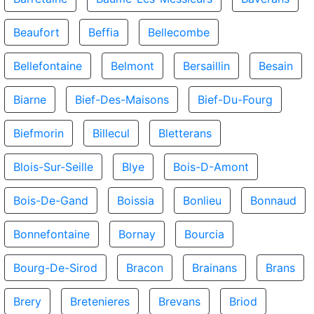
Beaufort
Beffia
Bellecombe
Bellefontaine
Belmont
Bersaillin
Besain
Biarne
Bief-Des-Maisons
Bief-Du-Fourg
Biefmorin
Billecul
Bletterans
Blois-Sur-Seille
Blye
Bois-D-Amont
Bois-De-Gand
Boissia
Bonlieu
Bonnaud
Bonnefontaine
Bornay
Bourcia
Bourg-De-Sirod
Bracon
Brainans
Brans
Brery
Bretenieres
Brevans
Briod