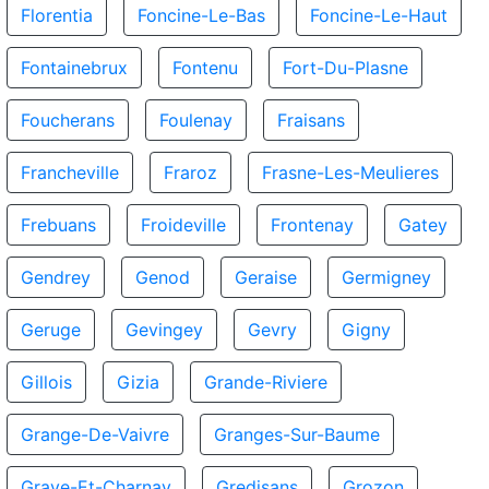
Florentia
Foncine-Le-Bas
Foncine-Le-Haut
Fontainebrux
Fontenu
Fort-Du-Plasne
Foucherans
Foulenay
Fraisans
Francheville
Fraroz
Frasne-Les-Meulieres
Frebuans
Froideville
Frontenay
Gatey
Gendrey
Genod
Geraise
Germigney
Geruge
Gevingey
Gevry
Gigny
Gillois
Gizia
Grande-Riviere
Grange-De-Vaivre
Granges-Sur-Baume
Graye-Et-Charnay
Gredisans
Grozon