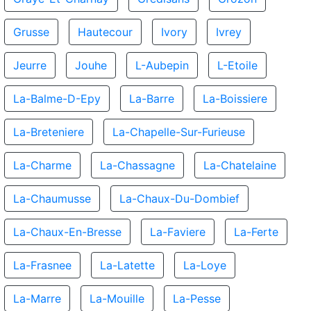
Grusse
Hautecour
Ivory
Ivrey
Jeurre
Jouhe
L-Aubepin
L-Etoile
La-Balme-D-Epy
La-Barre
La-Boissiere
La-Breteniere
La-Chapelle-Sur-Furieuse
La-Charme
La-Chassagne
La-Chatelaine
La-Chaumusse
La-Chaux-Du-Dombief
La-Chaux-En-Bresse
La-Faviere
La-Ferte
La-Frasnee
La-Latette
La-Loye
La-Marre
La-Mouille
La-Pesse