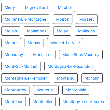
Miery
Mignovillard
Mirebel
Moirans-En-Montagne
Moiron
Moissey
Molain
Molamboz
Molay
Molinges
Molpre
Monay
Monnet-La-Ville
Monnetay
Monnieres
Mont-Sous-Vaudrey
Mont-Sur-Monnet
Montagna-Le-Reconduit
Montagna-Le-Templier
Montaigu
Montain
Montbarrey
Montcusel
Monteplain
Montfleur
Montholier
Montigny-Les-Arsures