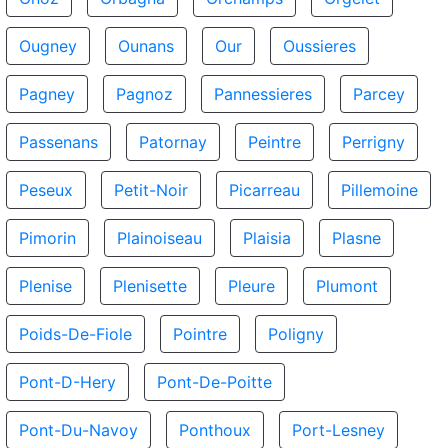
Ougney
Ounans
Our
Oussieres
Pagney
Pagnoz
Pannessieres
Parcey
Passenans
Patornay
Peintre
Perrigny
Peseux
Petit-Noir
Picarreau
Pillemoine
Pimorin
Plainoiseau
Plaisia
Plasne
Plenise
Plenisette
Pleure
Plumont
Poids-De-Fiole
Pointre
Poligny
Pont-D-Hery
Pont-De-Poitte
Pont-Du-Navoy
Ponthoux
Port-Lesney